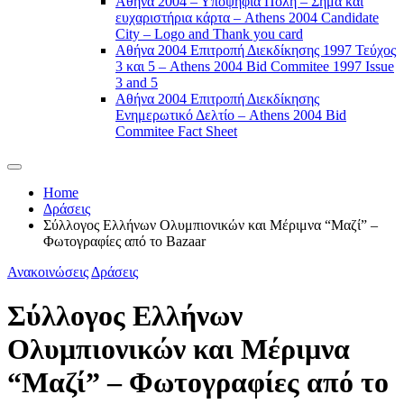
Αθήνα 2004 – Υποψήφια Πόλη – Σήμα και
ευχαριστήρια κάρτα – Athens 2004 Candidate
City – Logo and Thank you card
Αθήνα 2004 Επιτροπή Διεκδίκησης 1997 Τεύχος
3 και 5 – Athens 2004 Bid Commitee 1997 Issue
3 and 5
Αθήνα 2004 Επιτροπή Διεκδίκησης
Ενημερωτικό Δελτίο – Athens 2004 Bid
Commitee Fact Sheet
Home
Δράσεις
Σύλλογος Ελλήνων Ολυμπιονικών και Μέριμνα “Μαζί” –
Φωτογραφίες από το Bazaar
Ανακοινώσεις
Δράσεις
Σύλλογος Ελλήνων
Ολυμπιονικών και Μέριμνα
“Μαζί” – Φωτογραφίες από το