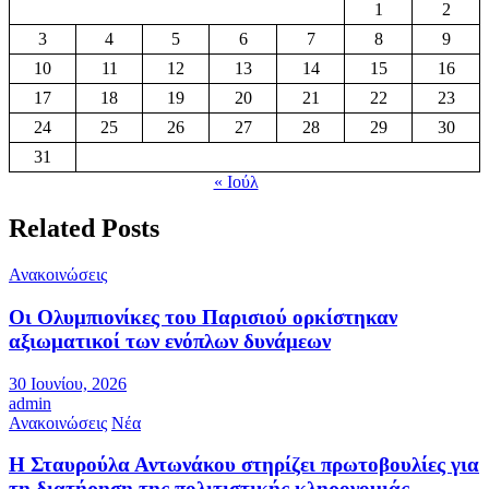
1
2
3
4
5
6
7
8
9
10
11
12
13
14
15
16
17
18
19
20
21
22
23
24
25
26
27
28
29
30
31
« Ιούλ
Related Posts
Ανακοινώσεις
Οι Ολυμπιονίκες του Παρισιού ορκίστηκαν
αξιωματικοί των ενόπλων δυνάμεων
30 Ιουνίου, 2026
admin
Ανακοινώσεις
Νέα
Η Σταυρούλα Αντωνάκου στηρίζει πρωτοβουλίες για
τη διατήρηση της πολιτιστικής κληρονομιάς