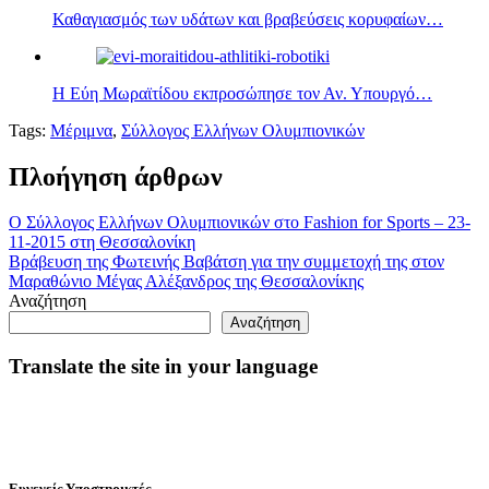
Καθαγιασμός των υδάτων και βραβεύσεις κορυφαίων…
Η Εύη Μωραϊτίδου εκπροσώπησε τον Αν. Υπουργό…
Tags:
Μέριμνα
,
Σύλλογος Ελλήνων Ολυμπιονικών
Πλοήγηση άρθρων
Ο Σύλλογος Ελλήνων Ολυμπιονικών στο Fashion for Sports – 23-
11-2015 στη Θεσσαλονίκη
Βράβευση της Φωτεινής Βαβάτση για την συμμετοχή της στον
Μαραθώνιο Μέγας Αλέξανδρος της Θεσσαλονίκης
Αναζήτηση
Αναζήτηση
Translate the site in your language
Ευγενείς Υποστηρικτές