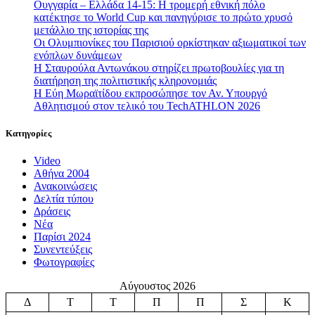
Ουγγαρία – Ελλάδα 14-15: Η τρομερή εθνική πόλο
κατέκτησε το World Cup και πανηγύρισε το πρώτο χρυσό
μετάλλιο της ιστορίας της
Οι Ολυμπιονίκες του Παρισιού ορκίστηκαν αξιωματικοί των
ενόπλων δυνάμεων
Η Σταυρούλα Αντωνάκου στηρίζει πρωτοβουλίες για τη
διατήρηση της πολιτιστικής κληρονομιάς
Η Εύη Μωραϊτίδου εκπροσώπησε τον Αν. Υπουργό
Αθλητισμού στον τελικό του TechATHLON 2026
Κατηγορίες
Video
Αθήνα 2004
Ανακοινώσεις
Δελτία τύπου
Δράσεις
Νέα
Παρίσι 2024
Συνεντεύξεις
Φωτογραφίες
Αύγουστος 2026
Δ
Τ
Τ
Π
Π
Σ
Κ