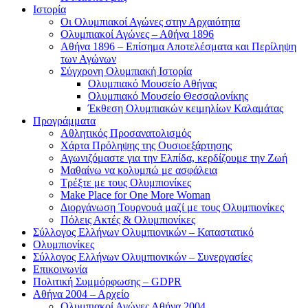
Ιστορία
Οι Ολυμπιακοί Αγώνες στην Αρχαιότητα
Ολυμπιακοί Αγώνες – Αθήνα 1896
Αθήνα 1896 – Επίσημα Αποτελέσματα και Περίληψη
των Αγώνων
Σύγχρονη Ολυμπιακή Ιστορία
Ολυμπιακό Μουσείο Αθήνας
Ολυμπιακό Μουσείο Θεσσαλονίκης
Έκθεση Ολυμπιακών κειμηλίων Καλαμάτας
Προγράμματα
Αθλητικός Προσανατολισμός
Χάρτα Πρόληψης της Ουσιοεξάρτησης
Αγωνιζόμαστε για την Ελπίδα, κερδίζουμε την Ζωή
Μαθαίνω να κολυμπώ με ασφάλεια
Τρέξτε με τους Ολυμπιονίκες
Make Place for One More Woman
Διοργάνωση Τουρνουά μαζί με τους Ολυμπιονίκες
Πόλεις Ακτές & Ολυμπιονίκες
Σύλλογος Ελλήνων Ολυμπιονικών – Καταστατικό
Ολυμπιονίκες
Σύλλογος Ελλήνων Ολυμπιονικών – Συνεργασίες
Επικοινωνία
Πολιτική Συμμόρφωσης – GDPR
Αθήνα 2004 – Αρχείο
Ολυμπιακοί Αγώνες Αθήνα 2004