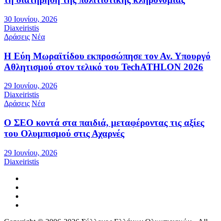
30 Ιουνίου, 2026
Diaxeiristis
Δράσεις
Νέα
Η Εύη Μωραϊτίδου εκπροσώπησε τον Αν. Υπουργό
Αθλητισμού στον τελικό του TechATHLON 2026
29 Ιουνίου, 2026
Diaxeiristis
Δράσεις
Νέα
Ο ΣEO κοντά στα παιδιά, μεταφέροντας τις αξίες
του Ολυμπισμού στις Αχαρνές
29 Ιουνίου, 2026
Diaxeiristis