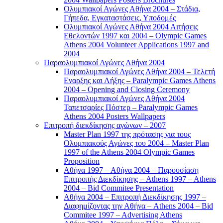
Ολυμπιακοί Αγώνες Αθήνα 2004 – Στάδια,
Γήπεδα, Εγκαταστάσεις, Υποδομές
Ολυμπιακοί Αγώνες Αθήνα 2004 Αιτήσεις
Εθελοντών 1997 και 2004 – Olympic Games
Athens 2004 Volunteer Applications 1997 and
2004
Παραολυμπιακοί Αγώνες Αθήνα 2004
Παραολυμπιακοί Αγώνες Αθήνα 2004 – Τελετή
Εναρξης και Λήξης – Paralympic Games Athens
2004 – Opening and Closing Ceremony
Παραολυμπιακοί Αγώνες Αθήνα 2004
Ταπετσαρίες Πόστερ – Paralympic Games
Athens 2004 Posters Wallpapers
Επιτροπή διεκδίκησης αγώνων – 2007
Master Plan 1997 της πρότασης για τους
Ολυμπιακούς Αγώνες του 2004 – Master Plan
1997 of the Athens 2004 Olympic Games
Proposition
Αθήνα 1997 – Αθήνα 2004 – Παρουσίαση
Επιτροπής Διεκδίκησης – Athens 1997 – Athens
2004 – Bid Commitee Presentation
Αθήνα 2004 – Επιτροπή Διεκδίκησης 1997 –
Διαφημίζοντας την Αθήνα – Athens 2004 – Bid
Commitee 1997 – Advertising Athens