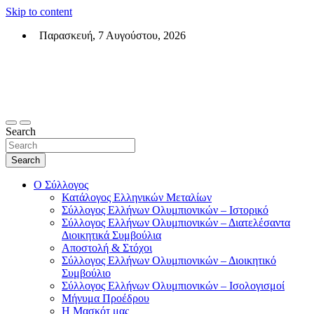
Skip to content
Παρασκευή, 7 Αυγούστου, 2026
Σύλλογος Ελλήνων Ολυμπιονικών (ΣΕΟ)
Επίσημη σελίδα του θεσμικού φορεά των Ελλήνων Ολυμπιονικών
Search
Search
Ο Σύλλογος
Κατάλογος Ελληνικών Μεταλίων
Σύλλογος Ελλήνων Ολυμπιονικών – Ιστορικό
Σύλλογος Ελλήνων Ολυμπιονικών – Διατελέσαντα
Διοικητικά Συμβούλια
Αποστολή & Στόχοι
Σύλλογος Ελλήνων Ολυμπιονικών – Διοικητικό
Συμβούλιο
Σύλλογος Ελλήνων Ολυμπιονικών – Ισολογισμοί
Μήνυμα Προέδρου
Η Μασκότ μας