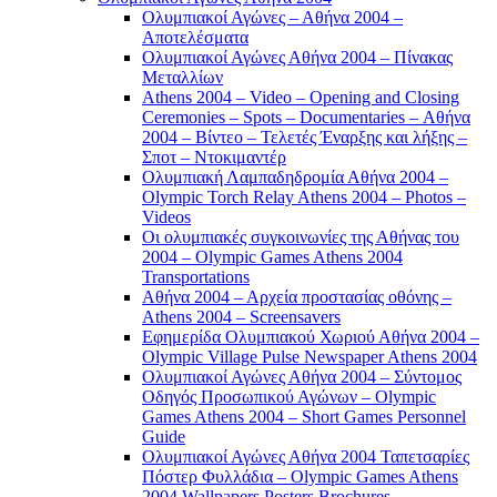
Ολυμπιακοί Αγώνες – Αθήνα 2004 –
Αποτελέσματα
Ολυμπιακοί Αγώνες Αθήνα 2004 – Πίνακας
Μεταλλίων
Athens 2004 – Video – Opening and Closing
Ceremonies – Spots – Documentaries – Αθήνα
2004 – Βίντεο – Τελετές Έναρξης και λήξης –
Σποτ – Ντοκιμαντέρ
Ολυμπιακή Λαμπαδηδρομία Αθήνα 2004 –
Olympic Torch Relay Athens 2004 – Photos –
Videos
Οι ολυμπιακές συγκοινωνίες της Αθήνας του
2004 – Olympic Games Athens 2004
Transportations
Αθήνα 2004 – Αρχεία προστασίας οθόνης –
Athens 2004 – Screensavers
Εφημερίδα Ολυμπιακού Χωριού Αθήνα 2004 –
Olympic Village Pulse Newspaper Athens 2004
Ολυμπιακοί Αγώνες Αθήνα 2004 – Σύντομος
Οδηγός Προσωπικού Αγώνων – Olympic
Games Athens 2004 – Short Games Personnel
Guide
Ολυμπιακοί Αγώνες Αθήνα 2004 Ταπετσαρίες
Πόστερ Φυλλάδια – Olympic Games Athens
2004 Wallpapers Posters Brochures