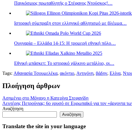
Παγκόσμιος πρωταθλητής ο Στέφανος Ντούσκος!…
Ιστορική σύμπραξη στον ελληνικό αθλητισμό με βλέμμα…
Ουγγαρία – Ελλάδα 14-15: Η τρομερή εθνική πόλο…
Εθνική μπάσκετ: Το ιστορικό χάλκινο μετάλλιο, οι…
Tags:
Αθανασία Τσουμελέκα
,
ακόντιο
,
Αντιγόνη
,
βάδην
,
Ελίνα
,
Ντρι
Πλοήγηση άρθρων
Ασημένιο στο Μόναχο η Κατερίνα Στεφανίδη
Λευτέρης Πετρούνιας: 6ο χρυσό σε Ευρωπαϊκό για τον «άρχοντα τω
Αναζήτηση
Αναζήτηση
Translate the site in your language