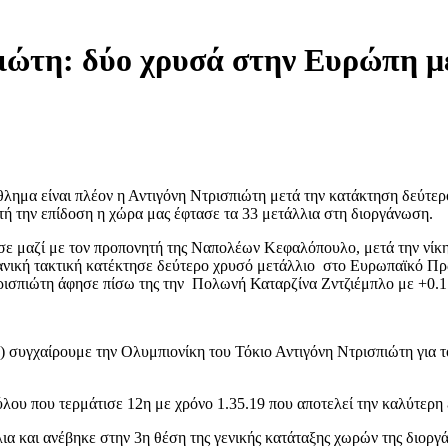
ιώτη: δύο χρυσά στην Ευρώπη μέ
λημα είναι πλέον η Αντιγόνη Ντρισπιώτη μετά την κατάκτηση δεύτερ
υτή την επίδοση η χώρα μας έφτασε τα 33 μετάλλια στη διοργάνωση.
σε μαζί με τον προπονητή της Ναπολέων Κεφαλόπουλο, μετά την νίκη 
ιδανική τακτική κατέκτησε δεύτερο χρυσό μετάλλιο στο Ευρωπαϊκό Π
τρισπιώτη άφησε πίσω της την Πολωνή Καταρζίνα Ζντζιέμπλο με +0.17
υγχαίρουμε την Ολυμπιονίκη του Τόκιο Αντιγόνη Ντρισπιώτη για το 
ου που τερμάτισε 12η με χρόνο 1.35.19 που αποτελεί την καλύτερη 
α και ανέβηκε στην 3η θέση της γενικής κατάταξης χωρών της διοργά