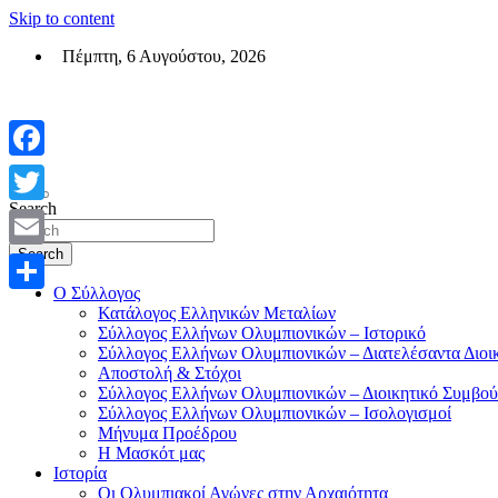
Skip to content
Πέμπτη, 6 Αυγούστου, 2026
Σύλλογος Ελλήνων Ολυμπιονικών (ΣΕΟ)
Επίσημη σελίδα του θεσμικού φορεά των Ελλήνων Ολυμπιονικών
Facebook
Search
Twitter
Search
Email
Ο Σύλλογος
Μοιραστείτε
Κατάλογος Ελληνικών Μεταλίων
Σύλλογος Ελλήνων Ολυμπιονικών – Ιστορικό
Σύλλογος Ελλήνων Ολυμπιονικών – Διατελέσαντα Διοι
Αποστολή & Στόχοι
Σύλλογος Ελλήνων Ολυμπιονικών – Διοικητικό Συμβού
Σύλλογος Ελλήνων Ολυμπιονικών – Ισολογισμοί
Μήνυμα Προέδρου
Η Μασκότ μας
Ιστορία
Οι Ολυμπιακοί Αγώνες στην Αρχαιότητα