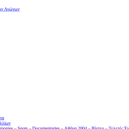
των Αγώνων
τα
λλίων
monies – Spots – Documentaries – Αθήνα 2004 – Βίντεο – Τελετές Έν