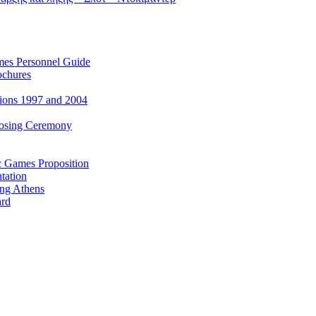
es Personnel Guide
ochures
ions 1997 and 2004
losing Ceremony
c Games Proposition
tation
ing Athens
ard