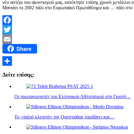
νέο αστέρι του ακοντισμού μας, κατέκτησε επίσης χρυσό μετάλλιο
Μανιάνι το 2002 πάλι στο Ευρωπαϊκό Πρωτάθλημα και … πάλι στο
Facebook
Twitter
Share
Email
Μοιραστείτε
Δείτε επίσης:
Οι πρωταγωνιστές του Ελληνικού Αθλητισμού στη Γιορτή…
Το «παλιό κλειστό» της Ορεστιάδας λαμβάνει και…