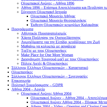
Ολυμπιακοί Αγώνες – Αθήνα 1896
Αθήνα 1896 – Επίσημα Αποτελέσματα και Περίληψη 
Σύγχρονη Ολυμπιακή Ιστορία
Ολυμπιακό Μουσείο Αθήνας
Ολυμπιακό Μουσείο Θεσσαλονίκης
Έκθεση Ολυμπιακών κειμηλίων Καλαμάτας
Προγράμματα
Αθλητικός Προσανατολισμός
Χάρτα Πρόληψης της Ουσιοεξάρτησης
Αγωνιζόμαστε για την Ελπίδα, κερδίζουμε την Ζωή
Μαθαίνω να κολυμπώ με ασφάλεια
Τρέξτε με τους Ολυμπιονίκες
Make Place for One More Woman
Διοργάνωση Τουρνουά μαζί με τους Ολυμπιονίκες
Πόλεις Ακτές & Ολυμπιονίκες
Σύλλογος Ελλήνων Ολυμπιονικών – Καταστατικό
Ολυμπιονίκες
Σύλλογος Ελλήνων Ολυμπιονικών – Συνεργασίες
Επικοινωνία
Πολιτική Συμμόρφωσης – GDPR
Αθήνα 2004 – Αρχείο
Ολυμπιακοί Αγώνες Αθήνα 2004
Ολυμπιακοί Αγώνες – Αθήνα 2004 – Αποτελέσμα
Ολυμπιακοί Αγώνες Αθήνα 2004 – Πίνακας Μετα
Athens 2004 – Video – Opening and Closing Cere