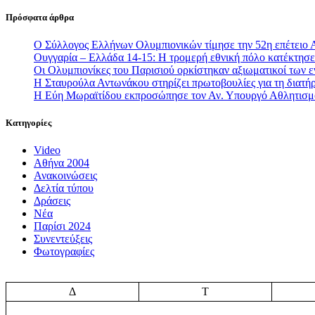
Πρόσφατα άρθρα
Ο Σύλλογος Ελλήνων Ολυμπιονικών τίμησε την 52η επέτειο 
Ουγγαρία – Ελλάδα 14-15: Η τρομερή εθνική πόλο κατέκτησε 
Οι Ολυμπιονίκες του Παρισιού ορκίστηκαν αξιωματικοί των
Η Σταυρούλα Αντωνάκου στηρίζει πρωτοβουλίες για τη διατήρ
Η Εύη Μωραϊτίδου εκπροσώπησε τον Αν. Υπουργό Αθλητισ
Κατηγορίες
Video
Αθήνα 2004
Ανακοινώσεις
Δελτία τύπου
Δράσεις
Νέα
Παρίσι 2024
Συνεντεύξεις
Φωτογραφίες
Δ
Τ