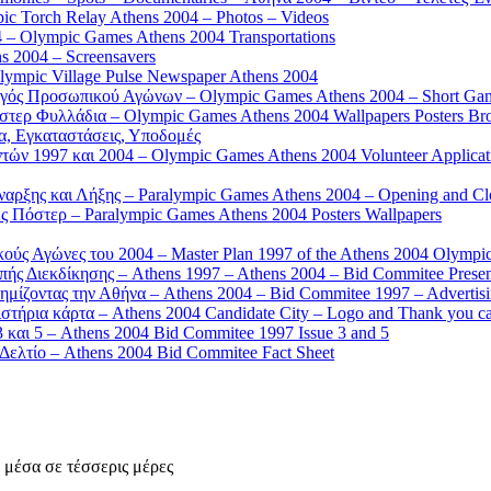
 Torch Relay Athens 2004 – Photos – Videos
 – Olympic Games Athens 2004 Transportations
s 2004 – Screensavers
mpic Village Pulse Newspaper Athens 2004
γός Προσωπικού Αγώνων – Olympic Games Athens 2004 – Short Gam
τερ Φυλλάδια – Olympic Games Athens 2004 Wallpapers Posters Br
α, Εγκαταστάσεις, Υποδομές
ών 1997 και 2004 – Olympic Games Athens 2004 Volunteer Applicat
αρξης και Λήξης – Paralympic Games Athens 2004 – Opening and C
 Πόστερ – Paralympic Games Athens 2004 Posters Wallpapers
κούς Αγώνες του 2004 – Master Plan 1997 of the Athens 2004 Olympi
ς Διεκδίκησης – Athens 1997 – Athens 2004 – Bid Commitee Presen
ημίζοντας την Αθήνα – Athens 2004 – Bid Commitee 1997 – Advertis
τήρια κάρτα – Athens 2004 Candidate City – Logo and Thank you c
 και 5 – Athens 2004 Bid Commitee 1997 Issue 3 and 5
ελτίο – Athens 2004 Bid Commitee Fact Sheet
 μέσα σε τέσσερις μέρες