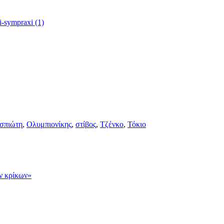
σπιώτη
,
Ολυμπιονίκης
,
στίβος
,
Τζένκο
,
Τόκιο
ν κρίκων»