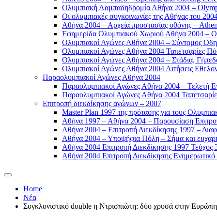
Ολυμπιακή Λαμπαδηδρομία Αθήνα 2004 – Olympic
Οι ολυμπιακές συγκοινωνίες της Αθήνας του 2004
Αθήνα 2004 – Αρχεία προστασίας οθόνης – Athen
Εφημερίδα Ολυμπιακού Χωριού Αθήνα 2004 – Oly
Ολυμπιακοί Αγώνες Αθήνα 2004 – Σύντομος Οδη
Ολυμπιακοί Αγώνες Αθήνα 2004 Ταπετσαρίες Πόσ
Ολυμπιακοί Αγώνες Αθήνα 2004 – Στάδια, Γήπεδ
Ολυμπιακοί Αγώνες Αθήνα 2004 Αιτήσεις Εθελοντ
Παραολυμπιακοί Αγώνες Αθήνα 2004
Παραολυμπιακοί Αγώνες Αθήνα 2004 – Τελετή Εν
Παραολυμπιακοί Αγώνες Αθήνα 2004 Ταπετσαρίες
Επιτροπή διεκδίκησης αγώνων – 2007
Master Plan 1997 της πρότασης για τους Ολυμπια
Αθήνα 1997 – Αθήνα 2004 – Παρουσίαση Επιτροπή
Αθήνα 2004 – Επιτροπή Διεκδίκησης 1997 – Διαφ
Αθήνα 2004 – Υποψήφια Πόλη – Σήμα και ευχαρισ
Αθήνα 2004 Επιτροπή Διεκδίκησης 1997 Τεύχος 3
Αθήνα 2004 Επιτροπή Διεκδίκησης Ενημερωτικό Δ
Home
Νέα
Συγκλονιστικό double η Ντρισπιώτη: δύο χρυσά στην Ευρώπη