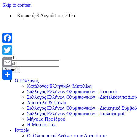
Skip to content
Κυριακή, 9 Αυγούστου, 2026
Σύλλογος Ελλήνων Ολυμπιονικών (ΣΕΟ)
Επίσημη σελίδα του θεσμικού φορεά των Ελλήνων Ολυμπιονικών
Facebook
Search
Twitter
Search
Email
Ο Σύλλογος
Μοιραστείτε
Κατάλογος Ελληνικών Μεταλίων
Σύλλογος Ελλήνων Ολυμπιονικών – Ιστορικό
Σύλλογος Ελλήνων Ολυμπιονικών – Διατελέσαντα Διοι
Αποστολή & Στόχοι
Σύλλογος Ελλήνων Ολυμπιονικών – Διοικητικό Συμβού
Σύλλογος Ελλήνων Ολυμπιονικών – Ισολογισμοί
Μήνυμα Προέδρου
Η Μασκότ μας
Ιστορία
Οι Ολυμπιακοί Αγώνες στην Αρχαιότητα