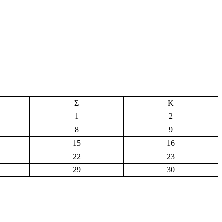
Σ
Κ
1
2
8
9
15
16
22
23
29
30