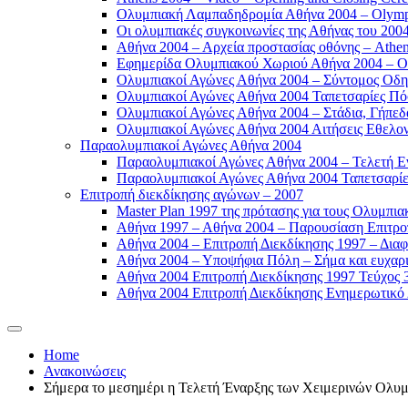
Ολυμπιακή Λαμπαδηδρομία Αθήνα 2004 – Olympic
Οι ολυμπιακές συγκοινωνίες της Αθήνας του 2004
Αθήνα 2004 – Αρχεία προστασίας οθόνης – Athen
Εφημερίδα Ολυμπιακού Χωριού Αθήνα 2004 – Oly
Ολυμπιακοί Αγώνες Αθήνα 2004 – Σύντομος Οδη
Ολυμπιακοί Αγώνες Αθήνα 2004 Ταπετσαρίες Πόσ
Ολυμπιακοί Αγώνες Αθήνα 2004 – Στάδια, Γήπεδ
Ολυμπιακοί Αγώνες Αθήνα 2004 Αιτήσεις Εθελοντ
Παραολυμπιακοί Αγώνες Αθήνα 2004
Παραολυμπιακοί Αγώνες Αθήνα 2004 – Τελετή Εν
Παραολυμπιακοί Αγώνες Αθήνα 2004 Ταπετσαρίες
Επιτροπή διεκδίκησης αγώνων – 2007
Master Plan 1997 της πρότασης για τους Ολυμπια
Αθήνα 1997 – Αθήνα 2004 – Παρουσίαση Επιτροπή
Αθήνα 2004 – Επιτροπή Διεκδίκησης 1997 – Διαφ
Αθήνα 2004 – Υποψήφια Πόλη – Σήμα και ευχαρισ
Αθήνα 2004 Επιτροπή Διεκδίκησης 1997 Τεύχος 3
Αθήνα 2004 Επιτροπή Διεκδίκησης Ενημερωτικό Δ
Home
Ανακοινώσεις
Σήμερα το μεσημέρι η Τελετή Έναρξης των Χειμερινών Ολυ