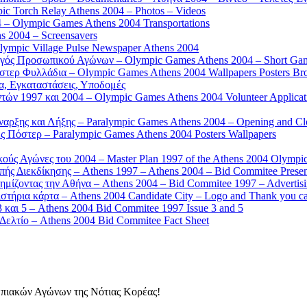
 Torch Relay Athens 2004 – Photos – Videos
 – Olympic Games Athens 2004 Transportations
s 2004 – Screensavers
mpic Village Pulse Newspaper Athens 2004
γός Προσωπικού Αγώνων – Olympic Games Athens 2004 – Short Gam
τερ Φυλλάδια – Olympic Games Athens 2004 Wallpapers Posters Br
α, Εγκαταστάσεις, Υποδομές
ών 1997 και 2004 – Olympic Games Athens 2004 Volunteer Applicat
αρξης και Λήξης – Paralympic Games Athens 2004 – Opening and C
 Πόστερ – Paralympic Games Athens 2004 Posters Wallpapers
κούς Αγώνες του 2004 – Master Plan 1997 of the Athens 2004 Olympi
ς Διεκδίκησης – Athens 1997 – Athens 2004 – Bid Commitee Presen
ημίζοντας την Αθήνα – Athens 2004 – Bid Commitee 1997 – Advertis
τήρια κάρτα – Athens 2004 Candidate City – Logo and Thank you c
 και 5 – Athens 2004 Bid Commitee 1997 Issue 3 and 5
ελτίο – Athens 2004 Bid Commitee Fact Sheet
μπιακών Αγώνων της Νότιας Κορέας!