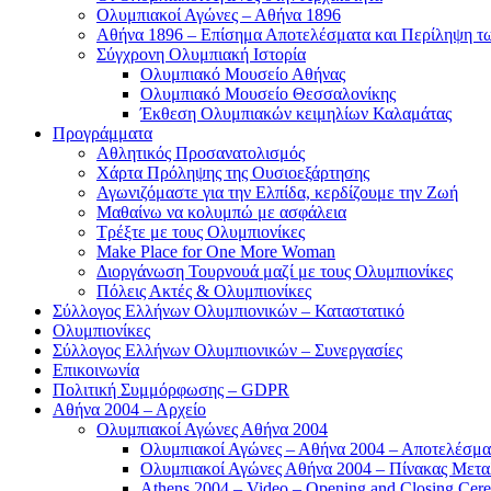
Ολυμπιακοί Αγώνες – Αθήνα 1896
Αθήνα 1896 – Επίσημα Αποτελέσματα και Περίληψη 
Σύγχρονη Ολυμπιακή Ιστορία
Ολυμπιακό Μουσείο Αθήνας
Ολυμπιακό Μουσείο Θεσσαλονίκης
Έκθεση Ολυμπιακών κειμηλίων Καλαμάτας
Προγράμματα
Αθλητικός Προσανατολισμός
Χάρτα Πρόληψης της Ουσιοεξάρτησης
Αγωνιζόμαστε για την Ελπίδα, κερδίζουμε την Ζωή
Μαθαίνω να κολυμπώ με ασφάλεια
Τρέξτε με τους Ολυμπιονίκες
Make Place for One More Woman
Διοργάνωση Τουρνουά μαζί με τους Ολυμπιονίκες
Πόλεις Ακτές & Ολυμπιονίκες
Σύλλογος Ελλήνων Ολυμπιονικών – Καταστατικό
Ολυμπιονίκες
Σύλλογος Ελλήνων Ολυμπιονικών – Συνεργασίες
Επικοινωνία
Πολιτική Συμμόρφωσης – GDPR
Αθήνα 2004 – Αρχείο
Ολυμπιακοί Αγώνες Αθήνα 2004
Ολυμπιακοί Αγώνες – Αθήνα 2004 – Αποτελέσμα
Ολυμπιακοί Αγώνες Αθήνα 2004 – Πίνακας Μετα
Athens 2004 – Video – Opening and Closing Cere