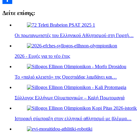
Μοιραστείτε
Δείτε επίσης:
Οι πρωταγωνιστές του Ελληνικού Αθλητισμού στη Γιορτή…
2026 - Ευχές για το νέο έτος
Το «παλιό κλειστό» της Ορεστιάδας λαμβάνει και…
Σύλλογος Ελλήνων Ολυμπιονικών – Καλή Πρωτομαγιά
Ιστορική σύμπραξη στον ελληνικό αθλητισμό με βλέμμα…