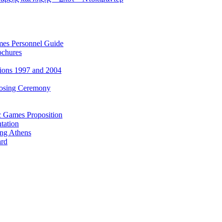
es Personnel Guide
ochures
ions 1997 and 2004
losing Ceremony
c Games Proposition
tation
ing Athens
ard