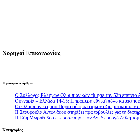
Χορηγοί Επικοινωνίας
Πρόσφατα άρθρα
Ο Σύλλογος Ελλήνων Ολυμπιονικών τίμησε την 52η επέτειο 
Ουγγαρία – Ελλάδα 14-15: Η τρομερή εθνική πόλο κατέκτησε 
Οι Ολυμπιονίκες του Παρισιού ορκίστηκαν αξιωματικοί των
Η Σταυρούλα Αντωνάκου στηρίζει πρωτοβουλίες για τη διατήρ
Η Εύη Μωραϊτίδου εκπροσώπησε τον Αν. Υπουργό Αθλητισ
Κατηγορίες