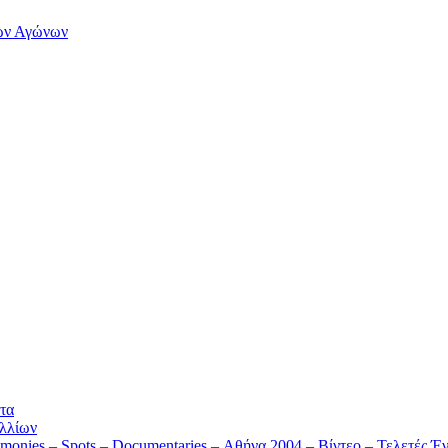
των Αγώνων
τα
λλίων
monies – Spots – Documentaries – Αθήνα 2004 – Βίντεο – Τελετές Έν