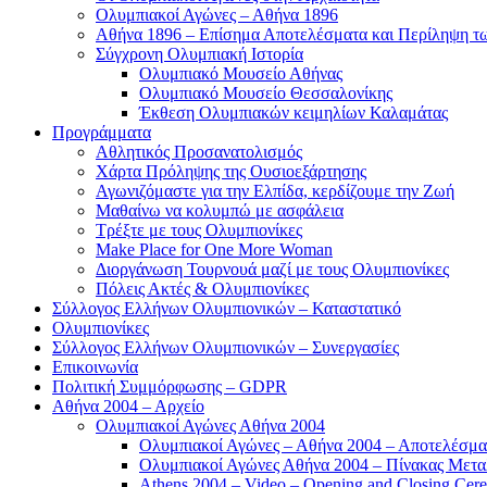
Ολυμπιακοί Αγώνες – Αθήνα 1896
Αθήνα 1896 – Επίσημα Αποτελέσματα και Περίληψη 
Σύγχρονη Ολυμπιακή Ιστορία
Ολυμπιακό Μουσείο Αθήνας
Ολυμπιακό Μουσείο Θεσσαλονίκης
Έκθεση Ολυμπιακών κειμηλίων Καλαμάτας
Προγράμματα
Αθλητικός Προσανατολισμός
Χάρτα Πρόληψης της Ουσιοεξάρτησης
Αγωνιζόμαστε για την Ελπίδα, κερδίζουμε την Ζωή
Μαθαίνω να κολυμπώ με ασφάλεια
Τρέξτε με τους Ολυμπιονίκες
Make Place for One More Woman
Διοργάνωση Τουρνουά μαζί με τους Ολυμπιονίκες
Πόλεις Ακτές & Ολυμπιονίκες
Σύλλογος Ελλήνων Ολυμπιονικών – Καταστατικό
Ολυμπιονίκες
Σύλλογος Ελλήνων Ολυμπιονικών – Συνεργασίες
Επικοινωνία
Πολιτική Συμμόρφωσης – GDPR
Αθήνα 2004 – Αρχείο
Ολυμπιακοί Αγώνες Αθήνα 2004
Ολυμπιακοί Αγώνες – Αθήνα 2004 – Αποτελέσμα
Ολυμπιακοί Αγώνες Αθήνα 2004 – Πίνακας Μετα
Athens 2004 – Video – Opening and Closing Cere