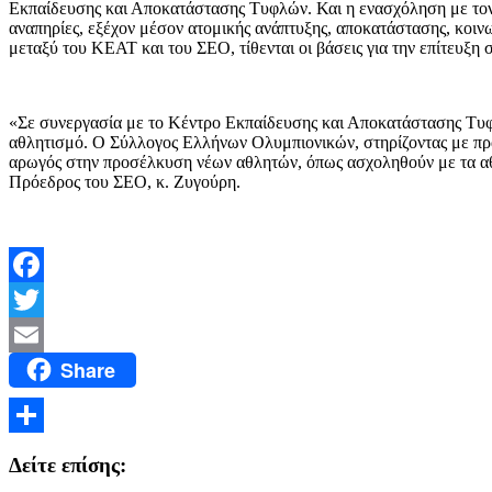
Εκπαίδευσης και Αποκατάστασης Τυφλών. Και η ενασχόληση με τον
αναπηρίες, εξέχον μέσον ατομικής ανάπτυξης, αποκατάστασης, κοιν
μεταξύ του ΚΕΑΤ και του ΣΕΟ, τίθενται οι βάσεις για την επίτευξη
«Σε συνεργασία με το Κέντρο Εκπαίδευσης και Αποκατάστασης Τυφ
αθλητισμό. Ο Σύλλογος Ελλήνων Ολυμπιονικών, στηρίζοντας με πράξ
αρωγός στην προσέλκυση νέων αθλητών, όπως ασχοληθούν με τα αθλ
Πρόεδρος του ΣΕΟ, κ. Ζυγούρη.
Facebook
Twitter
Share
Email
Μοιραστείτε
Δείτε επίσης: