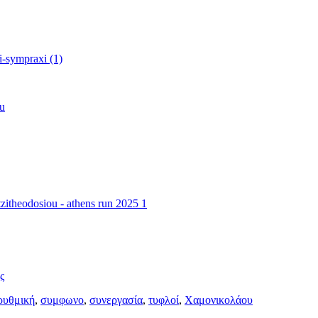
ς
ρυθμική
,
συμφωνο
,
συνεργασία
,
τυφλοί
,
Χαμονικολάου