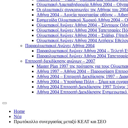
Ολυμπιακή Λαμπαδηδρομία Αθήνα 2004 – Olympic
Οι ολυμπιακές συγκοινωνίες της Αθήνας του 2004
Αθήνα 2004 – Αρχεία προστασίας οθόνης – Athen
Εφημερίδα Ολυμπιακού Χωριού Αθήνα 2004 – Oly
Ολυμπιακοί Αγώνες Αθήνα 2004 – Σύντομος Οδη
Ολυμπιακοί Αγώνες Αθήνα 2004 Ταπετσαρίες Πόσ
Ολυμπιακοί Αγώνες Αθήνα 2004 – Στάδια, Γήπεδ
Ολυμπιακοί Αγώνες Αθήνα 2004 Αιτήσεις Εθελοντ
Παραολυμπιακοί Αγώνες Αθήνα 2004
Παραολυμπιακοί Αγώνες Αθήνα 2004 – Τελετή Εν
Παραολυμπιακοί Αγώνες Αθήνα 2004 Ταπετσαρίες
Επιτροπή διεκδίκησης αγώνων – 2007
Master Plan 1997 της πρότασης για τους Ολυμπια
Αθήνα 1997 – Αθήνα 2004 – Παρουσίαση Επιτροπή
Αθήνα 2004 – Επιτροπή Διεκδίκησης 1997 – Διαφ
Αθήνα 2004 – Υποψήφια Πόλη – Σήμα και ευχαρισ
Αθήνα 2004 Επιτροπή Διεκδίκησης 1997 Τεύχος 3
Αθήνα 2004 Επιτροπή Διεκδίκησης Ενημερωτικό Δ
Home
Νέα
Πρωτόκολλο συνεργασίας μεταξύ ΚΕΑΤ και ΣΕΟ