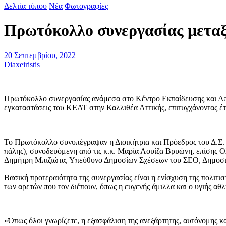
Δελτία τύπου
Νέα
Φωτογραφίες
Πρωτόκολλο συνεργασίας μετα
20 Σεπτεμβρίου, 2022
Diaxeiristis
Πρωτόκολλο συνεργασίας ανάμεσα στο Κέντρο Εκπαίδευσης και Απ
εγκαταστάσεις του ΚΕΑΤ στην Καλλιθέα Αττικής, επιτυγχάνοντας έτ
Το Πρωτόκολλο συνυπέγραψαν η Διοικήτρια και Πρόεδρος του Δ.Σ.
πάλης), συνοδευόμενη από τις κ.κ. Μαρία Λουίζα Βρυώνη, επίσης Ο
Δημήτρη Μπιζιώτα, Υπεύθυνο Δημοσίων Σχέσεων του ΣΕΟ, Δημοσιογρ
Βασική προτεραιότητα της συνεργασίας είναι η ενίσχυση της πολιτι
των αρετών που τον διέπουν, όπως η ευγενής άμιλλα και ο υγιής αθλ
«Όπως όλοι γνωρίζετε, η εξασφάλιση της ανεξάρτητης, αυτόνομης 