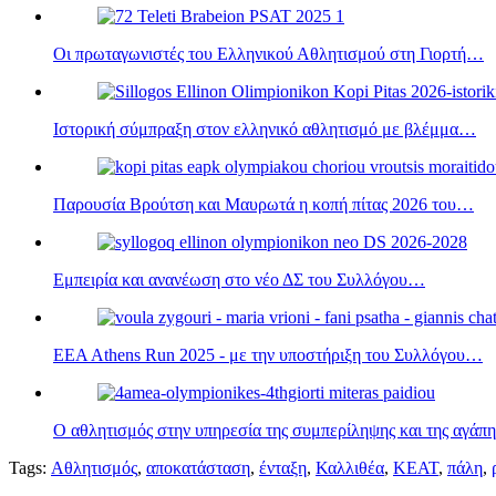
Οι πρωταγωνιστές του Ελληνικού Αθλητισμού στη Γιορτή…
Ιστορική σύμπραξη στον ελληνικό αθλητισμό με βλέμμα…
Παρουσία Βρούτση και Μαυρωτά η κοπή πίτας 2026 του…
Εμπειρία και ανανέωση στο νέο ΔΣ του Συλλόγου…
EEA Athens Run 2025 - με την υποστήριξη του Συλλόγου…
Ο αθλητισμός στην υπηρεσία της συμπερίληψης και της αγάπη
Tags:
Αθλητισμός
,
αποκατάσταση
,
ένταξη
,
Καλλιθέα
,
ΚΕΑΤ
,
πάλη
,