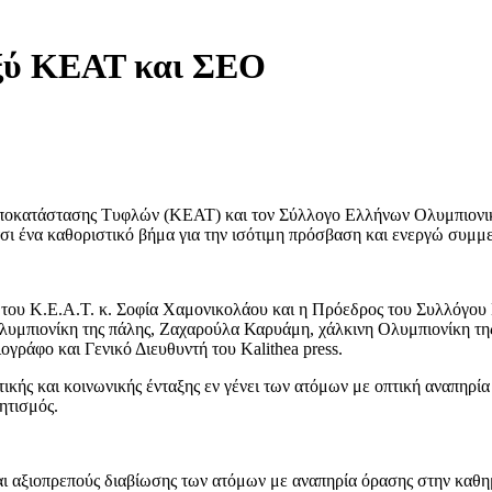
ξύ ΚΕΑΤ και ΣΕΟ
οκατάστασης Τυφλών (ΚΕΑΤ) και τον Σύλλογο Ελλήνων Ολυμπιονικώ
σι ένα καθοριστικό βήμα για την ισότιμη πρόσβαση και ενεργώ συμμ
 του Κ.Ε.Α.Τ. κ. Σοφία Χαμονικολάου και η Πρόεδρος του Συλλόγου
λυμπιονίκη της πάλης, Ζαχαρούλα Καρυάμη, χάλκινη Ολυμπιονίκη της
άφο και Γενικό Διευθυντή του Kalithea press.
στικής και κοινωνικής ένταξης εν γένει των ατόμων με οπτική αναπηρ
ητισμός.
και αξιοπρεπούς διαβίωσης των ατόμων με αναπηρία όρασης στην καθη