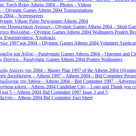
 Torch Relay Athens 2004 – Photos – Videos
 – Olympic Games Athens 2004 Transportations
s 2004 – Screensavers
mpic Village Pulse Newspaper Athens 2004
γός Προσωπικού Αγώνων – Olympic Games Athens 2004 – Short Gam
τερ Φυλλάδια – Olympic Games Athens 2004 Wallpapers Posters Br
α, Εγκαταστάσεις, Υποδομές
ών 1997 και 2004 – Olympic Games Athens 2004 Volunteer Applicat
αρξης και Λήξης – Paralympic Games Athens 2004 – Opening and C
 Πόστερ – Paralympic Games Athens 2004 Posters Wallpapers
κούς Αγώνες του 2004 – Master Plan 1997 of the Athens 2004 Olympi
ς Διεκδίκησης – Athens 1997 – Athens 2004 – Bid Commitee Presen
ημίζοντας την Αθήνα – Athens 2004 – Bid Commitee 1997 – Advertis
τήρια κάρτα – Athens 2004 Candidate City – Logo and Thank you c
 και 5 – Athens 2004 Bid Commitee 1997 Issue 3 and 5
ελτίο – Athens 2004 Bid Commitee Fact Sheet