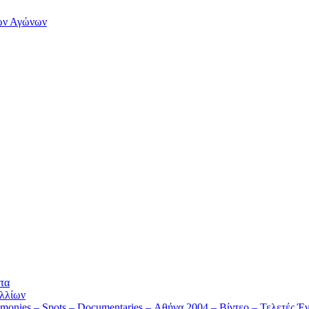
των Αγώνων
τα
λλίων
monies – Spots – Documentaries – Αθήνα 2004 – Βίντεο – Τελετές Έν