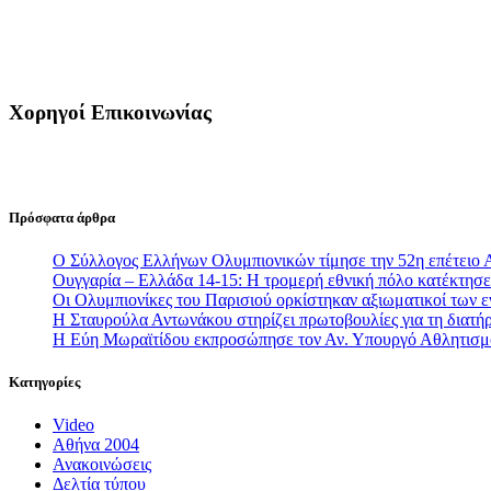
Χορηγοί Επικοινωνίας
Πρόσφατα άρθρα
Ο Σύλλογος Ελλήνων Ολυμπιονικών τίμησε την 52η επέτειο 
Ουγγαρία – Ελλάδα 14-15: Η τρομερή εθνική πόλο κατέκτησε 
Οι Ολυμπιονίκες του Παρισιού ορκίστηκαν αξιωματικοί των
Η Σταυρούλα Αντωνάκου στηρίζει πρωτοβουλίες για τη διατήρ
Η Εύη Μωραϊτίδου εκπροσώπησε τον Αν. Υπουργό Αθλητισ
Κατηγορίες
Video
Αθήνα 2004
Ανακοινώσεις
Δελτία τύπου