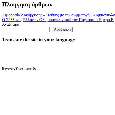
Πλοήγηση άρθρων
Αιμοδοσία Λυκόβρυσης – Πεύκης με την συμμετοχή Ολυμπιονικών
Ο Σύλλογος Ελλήνων Ολυμπιονικών τιμά την Παγκόσμια Ημέρα Ει
Αναζήτηση
Αναζήτηση
Translate the site in your language
Ευγενείς Υποστηρικτές