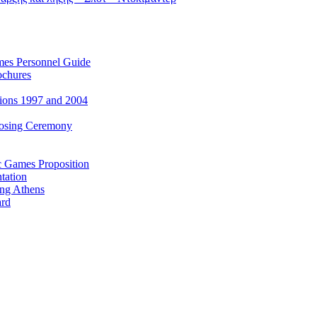
es Personnel Guide
ochures
ions 1997 and 2004
losing Ceremony
c Games Proposition
tation
ing Athens
ard