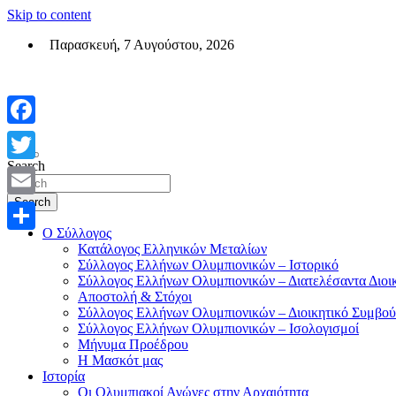
Skip to content
Παρασκευή, 7 Αυγούστου, 2026
Σύλλογος Ελλήνων Ολυμπιονικών (ΣΕΟ)
Επίσημη σελίδα του θεσμικού φορεά των Ελλήνων Ολυμπιονικών
Facebook
Search
Twitter
Search
Email
Ο Σύλλογος
Μοιραστείτε
Κατάλογος Ελληνικών Μεταλίων
Σύλλογος Ελλήνων Ολυμπιονικών – Ιστορικό
Σύλλογος Ελλήνων Ολυμπιονικών – Διατελέσαντα Διοι
Αποστολή & Στόχοι
Σύλλογος Ελλήνων Ολυμπιονικών – Διοικητικό Συμβού
Σύλλογος Ελλήνων Ολυμπιονικών – Ισολογισμοί
Μήνυμα Προέδρου
Η Μασκότ μας
Ιστορία
Οι Ολυμπιακοί Αγώνες στην Αρχαιότητα