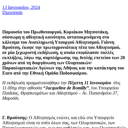
13 Ιανουαρίου, 2024
Diaxeiristis
Παρουσία του Πρωθυπουργού, Κυριάκου Μητσοτάκη,
σύσσωμη η αθλητική κοινότητα, ανταποκρινόμενη στο
κάλεσμα του Αναπληρωτή Υπουργού Αθλητισμού, Γιάννη
Βρούτση, έκοψε την πρωτοχρονιάτικη πίτα του Αθλητισμού,
σε μία ξεχωριστή εκδήλωση, η οποία επιφύλασσε πολλές
εκπλήξεις, λόγω της συμπλήρωσης της διπλής επετείου των 20
χρόνων από τη διοργάνωση των Ολυμπιακών/
Παραολυμπιακών Αγώνων της Αθήνας και την κατάκτηση του
Euro από την Εθνική Ομάδα Ποδοσφαίρου.
Η εκδήλωση πραγματοποιήθηκε την
Πέμπτη 11 Ιανουαρίου
στις
11.00πμ στην αίθουσα
“
Jacqueline de Romilly
”
, του Υπουργείου
Παιδείας, Θρησκευμάτων και Αθλητισμού – Αν. Παπανδρέου 37,
Μαρούσι.
Γ. Βρούτσης:
Ο Αθλητισμός ενώνει, και εδώ στο Υπουργείο
Αθλητισμού είναι το σπίτι όλων σας, των Ολυμπιονικών, των
Παραολυμπιονικών μας, των πρωταθλητών μας, των Ομοσπονδιών