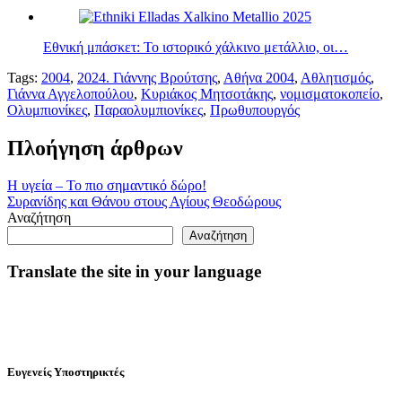
Εθνική μπάσκετ: Το ιστορικό χάλκινο μετάλλιο, οι…
Tags:
2004
,
2024. Γιάννης Βρούτσης
,
Αθήνα 2004
,
Αθλητισμός
,
Γιάννα Αγγελοπούλου
,
Κυριάκος Μητσοτάκης
,
νομισματοκοπείο
,
Ολυμπιονίκες
,
Παραολυμπιονίκες
,
Πρωθυπουργός
Πλοήγηση άρθρων
Η υγεία – Το πιο σημαντικό δώρο!
Συρανίδης και Θάνου στους Αγίους Θεοδώρους
Αναζήτηση
Αναζήτηση
Translate the site in your language
Ευγενείς Υποστηρικτές