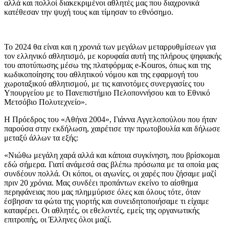
αλλά και πολλοί διακεκριμένοι αθλητές μας που διαχρονικά
κατέθεσαν την ψυχή τους και τίμησαν το εθνόσημο.
Το 2024 θα είναι και η χρονιά των μεγάλων μεταρρυθμίσεων για
τον ελληνικό αθλητισμό, με κορυφαία αυτή της πλήρους ψηφιακής
του αποτύπωσης μέσω της πλατφόρμας e-Kouros, όπως και της
κωδικοποίησης του αθλητικού νόμου και της εφαρμογή του
χωροταξικού αθλητισμού, με τις καινοτόμες συνεργασίες του
Υπουργείου με το Πανεπιστήμιο Πελοποννήσου και το Εθνικό
Μετσόβιο Πολυτεχνείο».
Η Πρόεδρος του «Αθήνα 2004», Γιάννα Αγγελοπούλου που ήταν
παρούσα στην εκδήλωση, χαιρέτισε την πρωτοβουλία και δήλωσε
μεταξύ άλλων τα εξής:
«Νιώθω μεγάλη χαρά αλλά και κάποια συγκίνηση, που βρίσκομαι
εδώ σήμερα. Γιατί ανάμεσά σας βλέπω πρόσωπα με τα οποία μας
συνδέουν πολλά. Οι κόποι, οι αγωνίες, οι χαρές που ζήσαμε μαζί
πριν 20 χρόνια. Μας συνδέει προπάντων εκείνο το αίσθημα
περηφάνειας που μας πλημμύρισε όλες και όλους τότε, όταν
έσβησαν τα φώτα της γιορτής και συνειδητοποιήσαμε τι είχαμε
καταφέρει. Οι αθλητές, οι εθελοντές, εμείς της οργανωτικής
επιτροπής, οι Έλληνες όλοι μαζί.