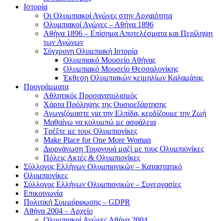
Ιστορία
Οι Ολυμπιακοί Αγώνες στην Αρχαιότητα
Ολυμπιακοί Αγώνες – Αθήνα 1896
Αθήνα 1896 – Επίσημα Αποτελέσματα και Περίληψη
των Αγώνων
Σύγχρονη Ολυμπιακή Ιστορία
Ολυμπιακό Μουσείο Αθήνας
Ολυμπιακό Μουσείο Θεσσαλονίκης
Έκθεση Ολυμπιακών κειμηλίων Καλαμάτας
Προγράμματα
Αθλητικός Προσανατολισμός
Χάρτα Πρόληψης της Ουσιοεξάρτησης
Αγωνιζόμαστε για την Ελπίδα, κερδίζουμε την Ζωή
Μαθαίνω να κολυμπώ με ασφάλεια
Τρέξτε με τους Ολυμπιονίκες
Make Place for One More Woman
Διοργάνωση Τουρνουά μαζί με τους Ολυμπιονίκες
Πόλεις Ακτές & Ολυμπιονίκες
Σύλλογος Ελλήνων Ολυμπιονικών – Καταστατικό
Ολυμπιονίκες
Σύλλογος Ελλήνων Ολυμπιονικών – Συνεργασίες
Επικοινωνία
Πολιτική Συμμόρφωσης – GDPR
Αθήνα 2004 – Αρχείο
Ολυμπιακοί Αγώνες Αθήνα 2004