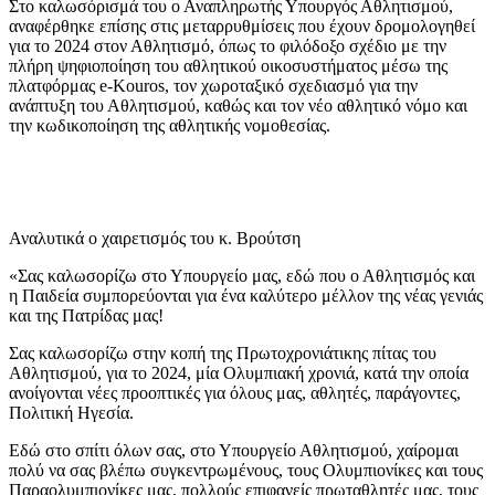
Στο καλωσόρισμά του ο Αναπληρωτής Υπουργός Αθλητισμού,
αναφέρθηκε επίσης στις μεταρρυθμίσεις που έχουν δρομολογηθεί
για το 2024 στον Αθλητισμό, όπως το φιλόδοξο σχέδιο με την
πλήρη ψηφιοποίηση του αθλητικού οικοσυστήματος μέσω της
πλατφόρμας e-Kouros, τον χωροταξικό σχεδιασμό για την
ανάπτυξη του Αθλητισμού, καθώς και τον νέο αθλητικό νόμο και
την κωδικοποίηση της αθλητικής νομοθεσίας.
Αναλυτικά ο χαιρετισμός του κ. Βρούτση
«Σας καλωσορίζω στο Υπουργείο μας, εδώ που ο Αθλητισμός και
η Παιδεία συμπορεύονται για ένα καλύτερο μέλλον της νέας γενιάς
και της Πατρίδας μας!
Σας καλωσορίζω στην κοπή της Πρωτοχρονιάτικης πίτας του
Αθλητισμού, για το 2024, μία Ολυμπιακή χρονιά, κατά την οποία
ανοίγονται νέες προοπτικές για όλους μας, αθλητές, παράγοντες,
Πολιτική Ηγεσία.
Εδώ στο σπίτι όλων σας, στο Υπουργείο Αθλητισμού, χαίρομαι
πολύ να σας βλέπω συγκεντρωμένους, τους Ολυμπιονίκες και τους
Παραολυμπιονίκες μας, πολλούς επιφανείς πρωταθλητές μας, τους