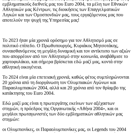
εμβληματικούς διεθνείς μας του Euro 2004, τα μέλη των Εθνικών
Αθλητικών μας Κέντρων, τις διοικήσεις των Επαγγελματικών
Λιγκών και των Ομοσπονδιών μας, τους εργαζόμενους μας που
αποτελούν την ψυχή της Υπηρεσίας μας!
Το 2023 ήταν μία χρονιά ορόσημο για τον Αθλητισμό μας σε
πολιτικό επίπεδο. Ο Πρωθυπουργός, Κυριάκος Μητσοτάκης,
συναισθανόμενος τη μεγάλη δυναμική και τον αντίκτυπο των αξιών
που απορρέουν από τον Αθλητισμό στην κοινωνία, αναβάθμισε το
χαρτοφυλάκιο, και σήμερα βρίσκεται εδώ μαζί μας, κοντά στην
αθλητική οικογένεια.
Το 2024 είναι μία επετειακή χρονιά, καθώς φέτος συμπληρώνονται
20 χρόνια από τη διοργάνωση τον Ολυμπιακών Αγώνων και
Παραολυμπιακών 2004, αλλά και 20 χρόνια από τον θρίαμβο της
κατάκτησης του Euro 2004.
Εδώ μαζί μας είναι η πρωτεργάτης εκείνων των αξέχαστων
στιγμών, η πρόεδρος της Οργανωτικής «Αθήνα 2004», και οι
μεγάλοι πρωταγωνιστές των δύο εμβληματικών αθλητικών μας
στιγμών:
οι Ολυμπιονίκες, οι Παραολυμπιονίκες μας, οι Legends του 2004