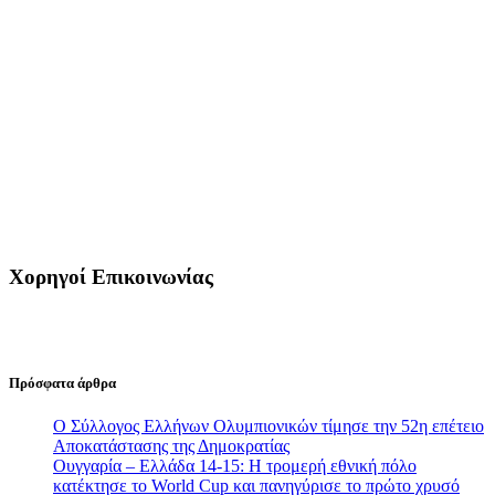
Χορηγοί Επικοινωνίας
Πρόσφατα άρθρα
Ο Σύλλογος Ελλήνων Ολυμπιονικών τίμησε την 52η επέτειο
Αποκατάστασης της Δημοκρατίας
Ουγγαρία – Ελλάδα 14-15: Η τρομερή εθνική πόλο
κατέκτησε το World Cup και πανηγύρισε το πρώτο χρυσό