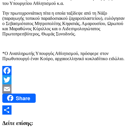
του Υπουργείου Αθλητισμού κ.α.
Την πρωτοχρονιάτικη πίτα η οποία ταξίδεψε από τη Νάξο
(παραγωγής τοπικού παραδοσιακού ζαχαροπλαστείου), ευλόγησαν
ο Σεβασμιότατος Μητροπολίτης Κηφισιάς, Αμαρουσίου, Ωρωπού
και Μαραθώνος Κύριλλος και ο Αιδεσιμολογιώτατος
Πρωτοπρεσβύτερος, Θωμάς Συνοδινός.
*Ο Αναπληρωτής Υπουργός Αθλητισμού, πρόσφερε στον
Πρωθυπουργό έναν Κούρο, αρχαιοελληνικό κυκλαδίτικο ειδώλιο.
Facebook
Twitter
Share
Email
Μοιραστείτε
Δείτε επίσης: