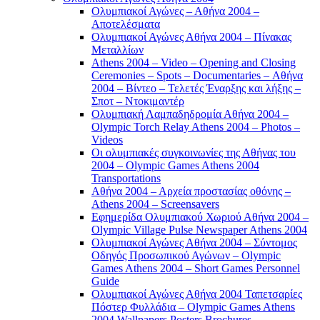
Ολυμπιακοί Αγώνες – Αθήνα 2004 –
Αποτελέσματα
Ολυμπιακοί Αγώνες Αθήνα 2004 – Πίνακας
Μεταλλίων
Athens 2004 – Video – Opening and Closing
Ceremonies – Spots – Documentaries – Αθήνα
2004 – Βίντεο – Τελετές Έναρξης και λήξης –
Σποτ – Ντοκιμαντέρ
Ολυμπιακή Λαμπαδηδρομία Αθήνα 2004 –
Olympic Torch Relay Athens 2004 – Photos –
Videos
Οι ολυμπιακές συγκοινωνίες της Αθήνας του
2004 – Olympic Games Athens 2004
Transportations
Αθήνα 2004 – Αρχεία προστασίας οθόνης –
Athens 2004 – Screensavers
Εφημερίδα Ολυμπιακού Χωριού Αθήνα 2004 –
Olympic Village Pulse Newspaper Athens 2004
Ολυμπιακοί Αγώνες Αθήνα 2004 – Σύντομος
Οδηγός Προσωπικού Αγώνων – Olympic
Games Athens 2004 – Short Games Personnel
Guide
Ολυμπιακοί Αγώνες Αθήνα 2004 Ταπετσαρίες
Πόστερ Φυλλάδια – Olympic Games Athens
2004 Wallpapers Posters Brochures