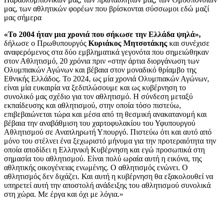
μας, των αθλητικών φορέων που βρίσκονται σύσσωμοι εδώ μαζί
μας σήμερα
«Το 2004 ήταν μια χρονιά που σήκωσε την Ελλάδα ψηλά»,
δήλωσε ο Πρωθυπουργός
Κυριάκος Μητσοτάκης
και συνέχισε
αναφερόμενος στα δύο εμβληματικά γεγονότα που σημειώθηκαν
στον Αθλητισμό, 20 χρόνια πριν «στην άρτια διοργάνωση των
Ολυμπιακών Αγώνων και βέβαια στον μοναδικό θρίαμβο της
Εθνικής Ελλάδος. Το 2024, ως μία χρονιά Ολυμπιακών Αγώνων,
είναι μία ευκαιρία να ξεδιπλώσουμε και ως κυβέρνηση το
συνολικό μας σχέδιο για τον αθλητισμό. Η σύνδεση μεταξύ
εκπαίδευσης και αθλητισμού, στην οποία τόσο πιστεύω,
επιβεβαιώνεται τώρα και μέσα από τη θεσμική ανακατανομή και
βέβαια την αναβάθμιση του χαρτοφυλακίου του Υφυπουργού
Αθλητισμού σε Αναπληρωτή Υπουργό. Πιστεύω ότι και αυτό από
μόνο του στέλνει ένα ξεχωριστό μήνυμα για την προτεραιότητα την
οποία αποδίδει η Ελληνική Κυβέρνηση και εγώ προσωπικά στη
σημασία του αθλητισμού. Είναι πολύ ωραία αυτή η εικόνα, της
αθλητικής οικογένειας ενωμένης. Ο αθλητισμός ενώνει. Ο
αθλητισμός δεν διχάζει. Και αυτή η κυβέρνηση θα εξακολουθεί να
υπηρετεί αυτή την αποστολή ανάδειξης του αθλητισμού συνολικά
στη χώρα. Με έργα και όχι με λόγια.»