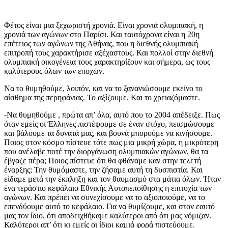
Φέτος είναι μια ξεχωριστή χρονιά. Είναι χρονιά ολυμπιακή, η
χρονιά των αγώνων στο Παρίσι. Και ταυτόχρονα είναι η 20η
επέτειος των αγώνων της Αθήνας, που η διεθνής ολυμπιακή
επιτροπή τους χαρακτήρισε αξέχαστους. Και πολλοί στην διεθνή
ολυμπιακή οικογένεια τους χαρακτηρίζουν και σήμερα, ως τους
καλύτερους όλων των εποχών.
Να το θυμηθούμε, λοιπόν, και να το ξανανιώσουμε εκείνο το
αίσθημα της περηφάνιας. Το αξίζουμε. Και το χρειαζόμαστε.
-Να θυμηθούμε , πρώτα απ’ όλα, αυτό που το 2004 απέδειξε. Πως
όταν εμείς οι Έλληνες πιστέψουμε σε έναν στόχο, πεισμώσουμε
και βάλουμε τα δυνατά μας, και βουνά μπορούμε να κινήσουμε.
Ποιος στον κόσμο πίστευε τότε πως μια μικρή χώρα, η μικρότερη
που ανέλαβε ποτέ την διοργάνωση ολυμπιακών αγώνων, θα τα
έβγαζε πέρα; Ποιος πίστευε ότι θα φθάναμε καν στην τελετή
έναρξης; Την θυμόμαστε, την ζήσαμε αυτή τη δυσπιστία. Και
είδαμε μετά την έκπληξη και τον θαυμασμό στα μάτια όλων. Ήταν
ένα τεράστιο κεφάλαιο Εθνικής Αυτοπεποίθησης η επιτυχία των
αγώνων. Και πρέπει να συνεχίσουμε να το αξιοποιούμε, να το
επενδύουμε αυτό το κεφάλαιο. Για να θυμίζουμε, και στον εαυτό
μας τον ίδιο, ότι αποδειχθήκαμε καλύτεροι από ότι μας νόμιζαν.
Καλύτεροι απ’ ότι κι εμείς οι ίδιοι καμιά φορά πιστεύουμε.