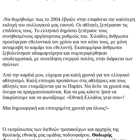
-Να θυμηθούμε πως το 2004 έβγαλε στην επιφάνεια την καλύτερη
εκδοχή του συλλογικού μας εαυτού. Οι αθλητές ξεπέρασαν τις
επιδόσεις τους. Το ελληνικό δημόσιο ξεπέρασε τους
συνηθισμένους αργόσυρτους ρυθμούς του. Χιλιάδες άνθρωποι
προσέφεραν εθελοντικά τον χρόνο και τον κόπο τους, με μόνη
ανταμοιβή το καμάρι του εθελοντή. Εκατομμύρια άνθρωποι
ξεβολεύτηκαν αδιαμαρτύρητα και συμπεριφέρθηκαν
υποδειγματικά, με συνείδηση ενεργού πολίτη, στην διάρκεια των
αγώνων.
Από την καρδιά μου, εύχομαι μια καλή χρονιά για τον ελληνικό
αθλητισμό. Καλή επιτυχία προπάντων στις αθλήτριες και τους
αθλητές που ετοιμάζονται για το Παρίσι. Να δείτε τα χρυσά σας
όνειρα να πραγματοποιούνται. Και να μας κάνετε ξανά να
δακρύσουμε και να φωνάξουμε «Εθνική Ελλάδος γεια σου»!
Μια δημιουργική και επιτυχημένη χρονιά για όλους!»
Ο εκπρόσωπος των διεθνών τροπαιούχων και αρχηγός της
θρυλικής εθνικής μας ομάδας ποδοσφαίρου,
Θοδωρής