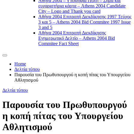
Αθήνα 2004 – Υποψήφια Πόλη – Σήμα και
ευχαριστήρια κάρτα – Athens 2004 Candidate
City – Logo and Thank you card
Αθήνα 2004 Επιτροπή Διεκδίκησης 1997 Τεύχος
3 και 5 – Athens 2004 Bid Commitee 1997 Issue
3 and 5
Αθήνα 2004 Επιτροπή Διεκδίκησης
Ενημερωτικό Δελτίο – Athens 2004 Bid
Commitee Fact Sheet
Home
Δελτία τύπου
Παρουσία του Πρωθυπουργού η κοπή πίτας του Υπουργείου
Αθλητισμού
Δελτία τύπου
Παρουσία του Πρωθυπουργού
η κοπή πίτας του Υπουργείου
Αθλητισμού