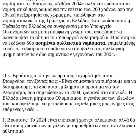
νομίσματα της Επιτροπής «Αθήνα 2004» αλλά και πρόσφατα το
νομισματικό πρόγραμμα για την επέτειο των 200 χρόνων από την
εθνική ανεξαρτησία της χώρας μας, τυπώθηκαν στο
νομισματοκοπείο της Τράπεζας τη Ελλάδος. Στο πλαίσιο αυτό η
Τράπεζα της Ελλάδος σε συνεργασία με το Υπουργείο
Οικονομικών και με τη σύμφωνη γνώμη του, αποφάσισε να
ικανοποιήσει το αίτημα του Υπουργού Αθλητισμού κ. Βρούτση και
να εκδώσει δύο
ασημένια συλλεκτικά νομίσματα
, επιμελημένης
κοπής σε ειδική συσκευασία για να συμβάλει στη συλλογική
μνήμη αυτών των δύο σημαντικών γεγονότων του 2004.»
Ο κ. Βρούτσης από την πλευρά του, ευχαρίστησε τον κ.
Στουρνάρα, τονίζοντας πως: «Είναι σημαντικό να τιμήσουμε και να
διατηρήσουμε, τα δύο αυτά εμβληματικά ορόσημα για τον
Αθλητισμό, που σημειώθηκαν το 2004, ζωντανά στο διηνεκές. Η
Ελλάδα είναι η μήτρα του Ολυμπισμού, η γενέτειρα των ιδεωδών
του, και οφείλουμε να μεταδίδουμε τις αθλητικές μας μνήμες στις
επόμενες γενιές».
Γ. Βρούτσης: Το 2024 είναι επετειακή χρονιά, ολυμπιακή, αλλά θα
είναι και η χρονιά των μεγάλων μεταρρυθμίσεων για τον ελληνικό
αθλητισμό