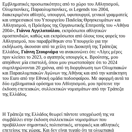
Εμβληματικές προσωπικότητες από το χώρο του Αθλητισμού,
Ολυμπιονίκες, Παραολυμπιονίκες, oι Legends του 2004,
διακεκριμένοι αθλητές, υπουργοί, υφυπουργοί, γενικοί γραμματείς
και υπηρεσιακοί του Υπουργείου Παιδείας Θρησκευμάτων και
Αθλητισμού, η Πρόεδρος της Οργανωτικής Επιτροπής του «Αθήνα
2004»,
Γιάννα Αγγελοπούλου
, εκπρόσωποι αθλητικών
ομοσπονδιών, καθώς και εκπρόσωποι από όλους τους φορείς του
Αθλητισμού, που παραβρέθηκαν στο Υπουργείο για την
εκδήλωση, άκουσαν από τα χείλη του Διοικητή της Τράπεζας
Ελλάδος,
Γιάννη Στουρνάρα
να ανακοινώνει ότι: «Λίγες μέρες
πριν κλείσει το 2023, ο αγαπητός υπουργός κ. Βρούτσης, μου
απηύθυνε μία επιστολή, όπου μου γνωστοποίησε ότι το 2024
συμπληρώνονται 20 χρόνια, από τη διοργάνωση των Ολυμπιακών
και Παραολυμπιακών Αγώνων της Αθήνας και από την κατάκτηση
του Euro από την Εθνική ομάδα ποδοσφαίρου. Με αφορμή αυτά τα
δύο εμβληματικά ορόσημα του Αθλητισμού, μου πρότεινε την
έκδοση επετειακών, συλλεκτικών νομισμάτων από την Τράπεζα
της Ελλάδος.
Η Τράπεζα της Ελλάδος θεωρεί πάντοτε υποχρέωσή της να
συμβάλλει στην έκδοση συλλεκτικών νομισμάτων που
προβάλλουν σημαντικές πολιτιστικές, ιστορικές και αθλητικές
επετείους της χώρας. Και δεν είναι τυχαίο ότι τα ολυμπιακά