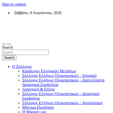
Skip to content
Σάββατο, 8 Αυγούστου, 2026
Σύλλογος Ελλήνων Ολυμπιονικών (ΣΕΟ)
Επίσημη σελίδα του θεσμικού φορεά των Ελλήνων Ολυμπιονικών
Search
Search
Ο Σύλλογος
Κατάλογος Ελληνικών Μεταλίων
Σύλλογος Ελλήνων Ολυμπιονικών – Ιστορικό
Σύλλογος Ελλήνων Ολυμπιονικών – Διατελέσαντα
Διοικητικά Συμβούλια
Αποστολή & Στόχοι
Σύλλογος Ελλήνων Ολυμπιονικών – Διοικητικό
Συμβούλιο
Σύλλογος Ελλήνων Ολυμπιονικών – Ισολογισμοί
Μήνυμα Προέδρου
Η Μασκότ μας