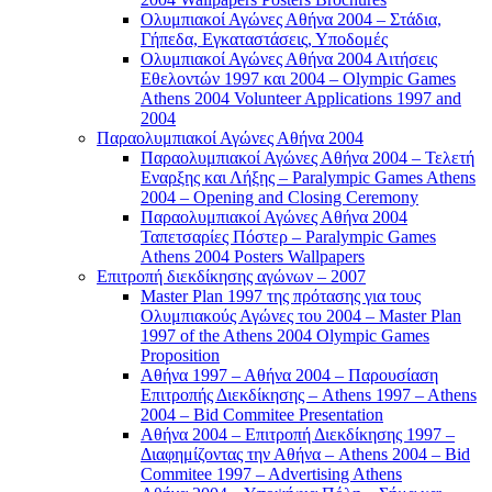
Ολυμπιακοί Αγώνες Αθήνα 2004 – Στάδια,
Γήπεδα, Εγκαταστάσεις, Υποδομές
Ολυμπιακοί Αγώνες Αθήνα 2004 Αιτήσεις
Εθελοντών 1997 και 2004 – Olympic Games
Athens 2004 Volunteer Applications 1997 and
2004
Παραολυμπιακοί Αγώνες Αθήνα 2004
Παραολυμπιακοί Αγώνες Αθήνα 2004 – Τελετή
Εναρξης και Λήξης – Paralympic Games Athens
2004 – Opening and Closing Ceremony
Παραολυμπιακοί Αγώνες Αθήνα 2004
Ταπετσαρίες Πόστερ – Paralympic Games
Athens 2004 Posters Wallpapers
Επιτροπή διεκδίκησης αγώνων – 2007
Master Plan 1997 της πρότασης για τους
Ολυμπιακούς Αγώνες του 2004 – Master Plan
1997 of the Athens 2004 Olympic Games
Proposition
Αθήνα 1997 – Αθήνα 2004 – Παρουσίαση
Επιτροπής Διεκδίκησης – Athens 1997 – Athens
2004 – Bid Commitee Presentation
Αθήνα 2004 – Επιτροπή Διεκδίκησης 1997 –
Διαφημίζοντας την Αθήνα – Athens 2004 – Bid
Commitee 1997 – Advertising Athens