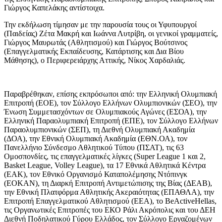
Γιώργος Καπελάκης αντίστοιχα.
Την εκδήλωση τίμησαν με την παρουσία τους οι Υφυπουργοί
(Παιδείας) Ζέτα Μακρή και Ιωάννα Λυτρίβη, οι γενικοί γραμματείς,
Γιώργος Μαυρωτάς (Αθλητισμού) και Γιώργος Βούτσινος
(Επαγγελματικής Εκπαίδευσης, Κατάρτισης και Δια Βίου
Μάθησης), ο Περιφερειάρχης Αττικής, Νίκος Χαρδαλιάς.
Παραβρέθηκαν, επίσης εκπρόσωποι από: την Ελληνική Ολυμπιακή
Επιτροπή (ΕΟΕ), τον Σύλλογο Ελλήνων Ολυμπιονικών (ΣΕΟ), την
Ένωση Συμμετασχόντων σε Ολυμπιακούς Αγώνες (ΕΣΟΑ), την
Ελληνική Παραολυμπιακή Επιτροπή (ΕΠΕ), τον Σύλλογο Ελλήνων
Παραολυμπιονικών (ΣΕΠ), τη Διεθνή Ολυμπιακή Ακαδημία
(ΔΟΑ), την Εθνική Ολυμπιακή Ακαδημία (ΕΘΝ.ΟΑ), τον
Πανελλήνιο Σύνδεσμο Αθλητικού Τύπου (ΠΣΑΤ), τις 63
Ομοσπονδίες, τις επαγγελματικές λίγκες (Super League 1 και 2,
Basket League, Volley League), τα 17 Εθνικά Αθλητικά Κέντρα
(ΕΑΚ), τον Εθνικό Οργανισμό Καταπολέμησης Ντόπινγκ
(ΕΟΚΑΝ), τη Διαρκή Επιτροπή Αντιμετώπισης της Βίας (ΔΕΑΒ),
την Εθνική Πλατφόρμα Αθλητικής Ακεραιότητας (ΕΠΑΘΛΑ), την
Επιτροπή Επαγγελματικού Αθλητισμού (ΕΕΑ), το BeActiveHellas,
τις Οργανωτικές Επιτροπές του ΕΚΟ Ράλι Ακρόπολις και του ΔΕΗ
Διεθνή Ποδηλατικού Γύρου Ελλάδος, τον Σύλλογο Εργαζομένων