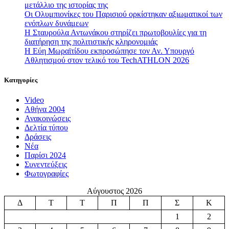
μετάλλιο της ιστορίας της
Οι Ολυμπιονίκες του Παρισιού ορκίστηκαν αξιωματικοί των
ενόπλων δυνάμεων
Η Σταυρούλα Αντωνάκου στηρίζει πρωτοβουλίες για τη
διατήρηση της πολιτιστικής κληρονομιάς
Η Εύη Μωραϊτίδου εκπροσώπησε τον Αν. Υπουργό
Αθλητισμού στον τελικό του TechATHLON 2026
Κατηγορίες
Video
Αθήνα 2004
Ανακοινώσεις
Δελτία τύπου
Δράσεις
Νέα
Παρίσι 2024
Συνεντεύξεις
Φωτογραφίες
Αύγουστος 2026
Δ
Τ
Τ
Π
Π
Σ
Κ
1
2