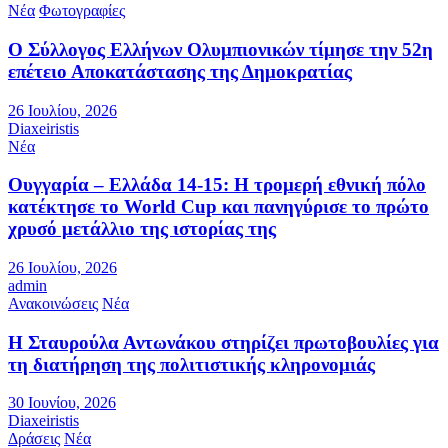
Νέα
Φωτογραφίες
Ο Σύλλογος Ελλήνων Ολυμπιονικών τίμησε την 52η
επέτειο Αποκατάστασης της Δημοκρατίας
26 Ιουλίου, 2026
Diaxeiristis
Νέα
Ουγγαρία – Ελλάδα 14-15: Η τρομερή εθνική πόλο
κατέκτησε το World Cup και πανηγύρισε το πρώτο
χρυσό μετάλλιο της ιστορίας της
26 Ιουλίου, 2026
admin
Ανακοινώσεις
Νέα
Η Σταυρούλα Αντωνάκου στηρίζει πρωτοβουλίες για
τη διατήρηση της πολιτιστικής κληρονομιάς
30 Ιουνίου, 2026
Diaxeiristis
Δράσεις
Νέα