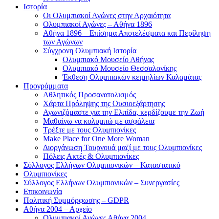
Ιστορία
Οι Ολυμπιακοί Αγώνες στην Αρχαιότητα
Ολυμπιακοί Αγώνες – Αθήνα 1896
Αθήνα 1896 – Επίσημα Αποτελέσματα και Περίληψη
των Αγώνων
Σύγχρονη Ολυμπιακή Ιστορία
Ολυμπιακό Μουσείο Αθήνας
Ολυμπιακό Μουσείο Θεσσαλονίκης
Έκθεση Ολυμπιακών κειμηλίων Καλαμάτας
Προγράμματα
Αθλητικός Προσανατολισμός
Χάρτα Πρόληψης της Ουσιοεξάρτησης
Αγωνιζόμαστε για την Ελπίδα, κερδίζουμε την Ζωή
Μαθαίνω να κολυμπώ με ασφάλεια
Τρέξτε με τους Ολυμπιονίκες
Make Place for One More Woman
Διοργάνωση Τουρνουά μαζί με τους Ολυμπιονίκες
Πόλεις Ακτές & Ολυμπιονίκες
Σύλλογος Ελλήνων Ολυμπιονικών – Καταστατικό
Ολυμπιονίκες
Σύλλογος Ελλήνων Ολυμπιονικών – Συνεργασίες
Επικοινωνία
Πολιτική Συμμόρφωσης – GDPR
Αθήνα 2004 – Αρχείο
Ολυμπιακοί Αγώνες Αθήνα 2004