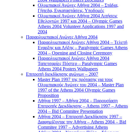
Ολυμπιακοί Αγώνες Αθήνα 2004 – Στάδια,
Γήπεδα, Εγκαταστάσεις, Υποδομές
Ολυμπιακοί Αγώνες Αθήνα 2004 Αιτήσεις
Εθελοντών 1997 και 2004 – Olympic Games
Athens 2004 Volunteer Applications 1997 and
2004
Παραολυμπιακοί Αγώνες Αθήνα 2004
Παραολυμπιακοί Αγώνες Αθήνα 2004 – Τελετή
Εναρξης και Λήξης – Paralympic Games Athens
2004 – Opening and Closing Ceremony
Παραολυμπιακοί Αγώνες Αθήνα 2004
Ταπετσαρίες Πόστερ – Paralympic Games
Athens 2004 Posters Wallpapers
Επιτροπή διεκδίκησης αγώνων – 2007
Master Plan 1997 της πρότασης για τους
Ολυμπιακούς Αγώνες του 2004 – Master Plan
1997 of the Athens 2004 Olympic Games
Proposition
Αθήνα 1997 – Αθήνα 2004 – Παρουσίαση
Επιτροπής Διεκδίκησης – Athens 1997 – Athens
2004 – Bid Commitee Presentation
Αθήνα 2004 – Επιτροπή Διεκδίκησης 1997 –
Διαφημίζοντας την Αθήνα – Athens 2004 – Bid
Commitee 1997 – Advertising Athens