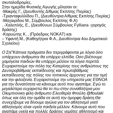
σκυταλοδρομίες.
Στην ημερίδα Φυσικής Αγωγής μίλησαν οι:
-Μακρής Γ., (Διευθυντής Δ/θμιας Εκπ/σης Πιερίας)
-Τριανταφυλλίδου Π., (Διευθύντρια Α/θμιας Εκπ/σης Πιερίας)
-Μαχαιρίδου Μ., Σύμβουλος Εκπ/σης Φ.Α)
. -Χαλεπλής, Ε., (Διευθύνων Σύμβουλος Fylliana -χορηγός
δράσης)
-Καρυώτης Κ. , (Πρόεδρος ΝΟΚΑΤ) και
– Υφαντή Μ., (Καθηγήτρια Φ.Α., Διευθύντρια 4ου Δημοτικού
Σχολείου)
Ο Στέ”Κάποια πράγματα δεν περιγράφονται με λόγια όσο
υπάρχουν άνθρωποι θα υπάρχει ελπίδα. Οσο βλέπουμε
χαμόγελα παιδιών θα υπάρχει μέλλον τα λόγια περιττά.
Ευχαριστούμε την πόλη της Κατερίνης τους ανθρώπους της
Δευτεροβάθμιας εκπαίδευσης και πρωτοβάθμιας
εκπαίδευσης της πόλης του τοπικούς άρχοντες για την τιμή
και την φιλοξενία. Ευχαριστούμε την υπηρεσία μας ΕΘΝΟΑ
για την δυνατότητα να κάνουμε αυτό που αγαπάμε. Εγώ το
μεγαλύτερο ευχαριστώ θα το πω στην συναθλήτρια μου
Ολυμπιονικη φίλη άνθρωπο Ελευθερία Φτούλη @ftoulaki
όπως και όλη την ομάδα σε αυτή την όμορφη δράση.Θα
συνεχίζουμε να δίνουμε αγώνα για τον αθλητισμό γιατί
αθλητισμός είναι υγεία παιδεία μέλλον. Κάνουμε αυτό που
αγαπάμε υγεία και πολλές δράσεις γεμάτες αθλητισμό και