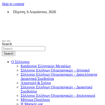
Skip to content
Πέμπτη, 6 Αυγούστου, 2026
Σύλλογος Ελλήνων Ολυμπιονικών (ΣΕΟ)
Επίσημη σελίδα του θεσμικού φορεά των Ελλήνων Ολυμπιονικών
Search
Search
Ο Σύλλογος
Κατάλογος Ελληνικών Μεταλίων
Σύλλογος Ελλήνων Ολυμπιονικών – Ιστορικό
Σύλλογος Ελλήνων Ολυμπιονικών – Διατελέσαντα
Διοικητικά Συμβούλια
Αποστολή & Στόχοι
Σύλλογος Ελλήνων Ολυμπιονικών – Διοικητικό
Συμβούλιο
Σύλλογος Ελλήνων Ολυμπιονικών – Ισολογισμοί
Μήνυμα Προέδρου
Η Μασκότ μας