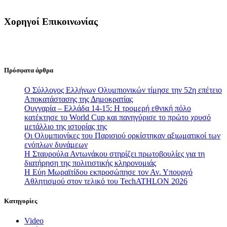
Χορηγοί Επικοινωνίας
Πρόσφατα άρθρα
Ο Σύλλογος Ελλήνων Ολυμπιονικών τίμησε την 52η επέτειο
Αποκατάστασης της Δημοκρατίας
Ουγγαρία – Ελλάδα 14-15: Η τρομερή εθνική πόλο
κατέκτησε το World Cup και πανηγύρισε το πρώτο χρυσό
μετάλλιο της ιστορίας της
Οι Ολυμπιονίκες του Παρισιού ορκίστηκαν αξιωματικοί των
ενόπλων δυνάμεων
Η Σταυρούλα Αντωνάκου στηρίζει πρωτοβουλίες για τη
διατήρηση της πολιτιστικής κληρονομιάς
Η Εύη Μωραϊτίδου εκπροσώπησε τον Αν. Υπουργό
Αθλητισμού στον τελικό του TechATHLON 2026
Κατηγορίες
Video