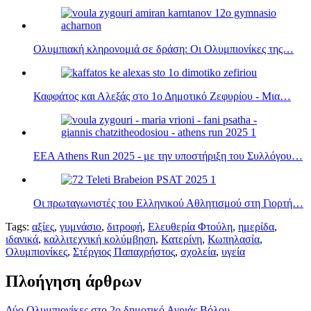
Ολυμπιακή κληρονομιά σε δράση: Οι Ολυμπιονίκες της…
Καφφάτος και Αλεξάς στο 1ο Δημοτικό Ζεφυρίου - Μια…
EEA Athens Run 2025 - με την υποστήριξη του Συλλόγου…
Οι πρωταγωνιστές του Ελληνικού Αθλητισμού στη Γιορτή…
Tags:
αξίες
,
γυμνάσιο
,
διτροφή
,
Ελευθερία Φτούλη
,
ημερίδα
,
ιδανικά
,
καλλιτεχνική κολύμβηση
,
Κατερίνη
,
Κωπηλασία
,
Ολυμπιονίκες
,
Στέργιος Παπαχρήστος
,
σχολεία
,
υγεία
Πλοήγηση άρθρων
Δύο Ολυμπιονίκες στο 2ο δημοτικό Αγριάς Βόλου