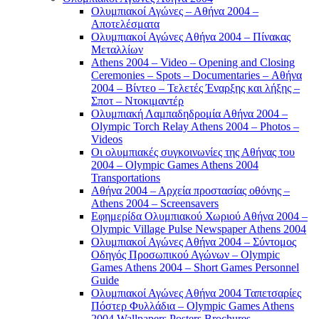
Ολυμπιακοί Αγώνες – Αθήνα 2004 –
Αποτελέσματα
Ολυμπιακοί Αγώνες Αθήνα 2004 – Πίνακας
Μεταλλίων
Athens 2004 – Video – Opening and Closing
Ceremonies – Spots – Documentaries – Αθήνα
2004 – Βίντεο – Τελετές Έναρξης και λήξης –
Σποτ – Ντοκιμαντέρ
Ολυμπιακή Λαμπαδηδρομία Αθήνα 2004 –
Olympic Torch Relay Athens 2004 – Photos –
Videos
Οι ολυμπιακές συγκοινωνίες της Αθήνας του
2004 – Olympic Games Athens 2004
Transportations
Αθήνα 2004 – Αρχεία προστασίας οθόνης –
Athens 2004 – Screensavers
Εφημερίδα Ολυμπιακού Χωριού Αθήνα 2004 –
Olympic Village Pulse Newspaper Athens 2004
Ολυμπιακοί Αγώνες Αθήνα 2004 – Σύντομος
Οδηγός Προσωπικού Αγώνων – Olympic
Games Athens 2004 – Short Games Personnel
Guide
Ολυμπιακοί Αγώνες Αθήνα 2004 Ταπετσαρίες
Πόστερ Φυλλάδια – Olympic Games Athens
2004 Wallpapers Posters Brochures