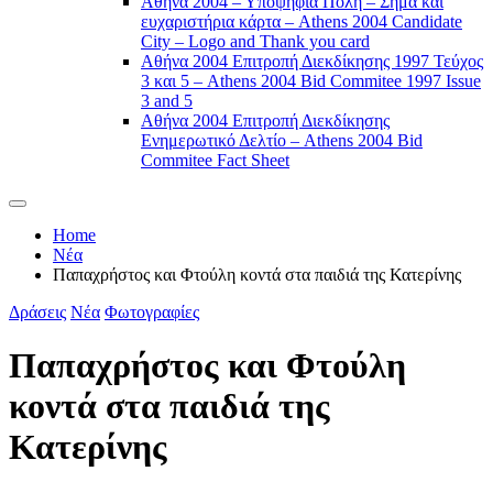
Αθήνα 2004 – Υποψήφια Πόλη – Σήμα και
ευχαριστήρια κάρτα – Athens 2004 Candidate
City – Logo and Thank you card
Αθήνα 2004 Επιτροπή Διεκδίκησης 1997 Τεύχος
3 και 5 – Athens 2004 Bid Commitee 1997 Issue
3 and 5
Αθήνα 2004 Επιτροπή Διεκδίκησης
Ενημερωτικό Δελτίο – Athens 2004 Bid
Commitee Fact Sheet
Home
Νέα
Παπαχρήστος και Φτούλη κοντά στα παιδιά της Κατερίνης
Δράσεις
Νέα
Φωτογραφίες
Παπαχρήστος και Φτούλη
κοντά στα παιδιά της
Κατερίνης