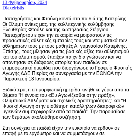
13 Φεβρουαρίου, 2024
Diaxeiristis
Παπαχρήστος και Φτούλη κοντά στα παιδιά της Κατερίνης
Οι Ολυμπιονίκες μας, της καλλιτεχνικής κολύμβησης
Ελευθερίας Φτούλη και της κωπηλασίας Στέργιου
Παπαχρήστου είχαν την ευκαιρία να μοιραστούν τις
προσωπικές αθλητικές εμπειρίες τους και ντα μυστικά των
αθλημάτων τους με τους μαθητές Α΄ γυμνασίου Κατερίνης.
Επίσης, τους μίλησαν για τις βασικές αξίες του αθλητισμού
και του ολυμπισμού, έπαιξαν παιχνίδια γνώσεων και να
απάντησαν σε διάφορες απορίες των παιδιών σε
επιμορφωτική ημερίδα που διοργάνωσε το Γραφείο Φυσικής
Αγωγής ΔΔΕ Πιερίας σε συνεργασία με την ΕΘΝΟΑ την
Παρασκευή 18 Ιανουαρίου.
Ειδικότερα, η επιμορφωτική ημερίδα κινήθηκε γύρω από τα
θέματα “Η έννοια του «Ευ Αγωνίζεσθαι στην πράξη»,
Ολυμπιακά Αθλήματα και σχολικές δραστηριότητες” και “Η
Φυσική Αγωγή στην υιοθέτηση κατάλληλων διατροφικών
υγιεινών συμπεριφορών από τα παιδιά”, Την παρουσίασε
των θεμάτων ακολούθησε συζήτηση.
Στη συνέχεια τα παιδιά είχαν την ευκαιρία να έρθουν σε
επαφή με το εργόμετρο και να συμμετάσχουν σε