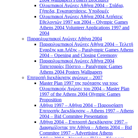
Ολυμπιακοί Αγώνες Αθήνα 2004 – Στάδια,
Γήπεδα, Εγκαταστάσεις, Υποδομές
Ολυμπιακοί Αγώνες Αθήνα 2004 Αιτήσεις
Εθελοντών 1997 και 2004 – Olympic Games
Athens 2004 Volunteer Applications 1997 and
2004
Παραολυμπιακοί Αγώνες Αθήνα 2004
Παραολυμπιακοί Αγώνες Αθήνα 2004 – Τελετή
Εναρξης και Λήξης – Paralympic Games Athens
2004 – Opening and Closing Ceremony
Παραολυμπιακοί Αγώνες Αθήνα 2004
Ταπετσαρίες Πόστερ – Paralympic Games
Athens 2004 Posters Wallpapers
Επιτροπή διεκδίκησης αγώνων – 2007
Master Plan 1997 της πρότασης για τους
Ολυμπιακούς Αγώνες του 2004 – Master Plan
1997 of the Athens 2004 Olympic Games
Proposition
Αθήνα 1997 – Αθήνα 2004 – Παρουσίαση
Επιτροπής Διεκδίκησης – Athens 1997 – Athens
2004 – Bid Commitee Presentation
Αθήνα 2004 – Επιτροπή Διεκδίκησης 1997 –
Διαφημίζοντας την Αθήνα – Athens 2004 – Bid
Commitee 1997 – Advertising Athens