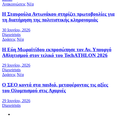
Ανακοινώσεις
Νέα
Η Σταυρούλα Αντωνάκου στηρίζει πρωτοβουλίες για
τη διατήρηση της πολιτιστικής κληρονομιάς
30 Ιουνίου, 2026
Diaxeiristis
Δράσεις
Νέα
Η Εύη Μωραϊτίδου εκπροσώπησε τον Αν. Υπουργό
Αθλητισμού στον τελικό του TechATHLON 2026
29 Ιουνίου, 2026
Diaxeiristis
Δράσεις
Νέα
Ο ΣEO κοντά στα παιδιά, μεταφέροντας τις αξίες
του Ολυμπισμού στις Αχαρνές
29 Ιουνίου, 2026
Diaxeiristis