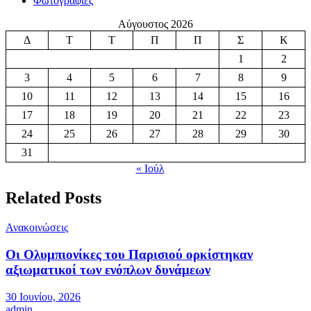
Φωτογραφίες
Αύγουστος 2026
Δ
Τ
Τ
Π
Π
Σ
Κ
1
2
3
4
5
6
7
8
9
10
11
12
13
14
15
16
17
18
19
20
21
22
23
24
25
26
27
28
29
30
31
« Ιούλ
Related Posts
Ανακοινώσεις
Οι Ολυμπιονίκες του Παρισιού ορκίστηκαν
αξιωματικοί των ενόπλων δυνάμεων
30 Ιουνίου, 2026
admin