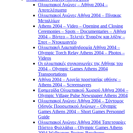
Ολυμπιακοί Αγώνες – Αθήνα 2004 –
Αποτελέσματα
Ολυμπιακοί Αγώνες Αθήνα 2004 – Πίνακας
Μεταλλίων
Athens 2004 – Video – Opening and Closing
Ceremonies – Spots – Documentaries – Αθήνα
2004 – Βίντεο – Τελετές Έναρξης και λήξης –
Σποτ – Ντοκιμαντέρ
Ολυμπιακή Λαμπαδηδρομία Αθήνα 2004 –
Olympic Torch Relay Athens 2004 – Photos –
Videos
Οι ολυμπιακές συγκοινωνίες της Αθήνας του
2004 – Olympic Games Athens 2004
Transportations
Αθήνα 2004 – Αρχεία προστασίας οθόνης –
Athens 2004 – Screensavers
Εφημερίδα Ολυμπιακού Χωριού Αθήνα 2004 –
Olympic Village Pulse Newspaper Athens 2004
Ολυμπιακοί Αγώνες Αθήνα 2004 – Σύντομος
Οδηγός Προσωπικού Αγώνων – Olympic
Games Athens 2004 – Short Games Personnel
Guide
Ολυμπιακοί Αγώνες Αθήνα 2004 Ταπετσαρίες
Πόστερ Φυλλάδια – Olympic Games Athens
2004 Wallpapers Posters Brochures