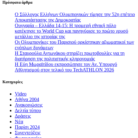
Πρόσφατα άρθρα
Ο Σύλλογος Ελλήνων Ολυμπιονικών τίμησε την 52η επέτειο
Αποκατάστασης της Δημοκρατίας
Ουγγαρία – Ελλάδα 14-15: Η τρομερή εθνική πόλο
κατέκτησε το World Cup και πανηγύρισε το πρώτο χρυσό
μετάλλιο της ιστορίας της
Οι Ολυμπιονίκες του Παρισιού ορκίστηκαν αξιωματικοί των
ενόπλων δυνάμεων
Η Σταυρούλα Αντωνάκου στηρίζει πρωτοβουλίες για τη
διατήρηση της πολιτιστικής κληρονομιάς
Η Εύη Μωραϊτίδου εκπροσώπησε τον Αν. Υπουργό
Αθλητισμού στον τελικό του TechATHLON 2026
Κατηγορίες
Video
Αθήνα 2004
Ανακοινώσεις
Δελτία τύπου
Δράσεις
Νέα
Παρίσι 2024
Συνεντεύξεις