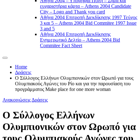
Αθήνα 2004 – Υποψήφια Πόλη – Σήμα και
ευχαριστήρια κάρτα – Athens 2004 Candidate
City – Logo and Thank you card
Αθήνα 2004 Επιτροπή Διεκδίκησης 1997 Τεύχος
3 και 5 – Athens 2004 Bid Commitee 1997 Issue
3 and 5
Αθήνα 2004 Επιτροπή Διεκδίκησης
Ενημερωτικό Δελτίο – Athens 2004 Bid
Commitee Fact Sheet
Home
Δράσεις
Ο Σύλλογος Ελλήνων Ολυμπιονικών στον Ωρωπό για τους
Ολυμπιακούς Αγώνες του Ρίο και για την παρουσίαση του
προγράμματος Make place for one more woman
Ανακοινώσεις
Δράσεις
Ο Σύλλογος Ελλήνων
Ολυμπιονικών στον Ωρωπό για
τους Ολυμπιακούς Αγώνες του