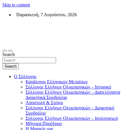
Skip to content
Παρασκευή, 7 Αυγούστου, 2026
Σύλλογος Ελλήνων Ολυμπιονικών (ΣΕΟ)
Επίσημη σελίδα του θεσμικού φορεά των Ελλήνων Ολυμπιονικών
Search
Search
Ο Σύλλογος
Κατάλογος Ελληνικών Μεταλίων
Σύλλογος Ελλήνων Ολυμπιονικών – Ιστορικό
Σύλλογος Ελλήνων Ολυμπιονικών – Διατελέσαντα
Διοικητικά Συμβούλια
Αποστολή & Στόχοι
Σύλλογος Ελλήνων Ολυμπιονικών – Διοικητικό
Συμβούλιο
Σύλλογος Ελλήνων Ολυμπιονικών – Ισολογισμοί
Μήνυμα Προέδρου
Η Μασκότ μας