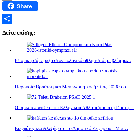
Share
Email
Μοιραστείτε
Δείτε επίσης:
Ιστορική σύμπραξη στον ελληνικό αθλητισμό με βλέμμα…
Παρουσία Βρούτση και Μαυρωτά η κοπή πίτας 2026 του…
Οι πρωταγωνιστές του Ελληνικού Αθλητισμού στη Γιορτή…
Καφφάτος και Αλεξάς στο 1ο Δημοτικό Ζεφυρίου - Μια…