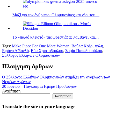
Μαζί για τον άνθρωπο: Ολυμπιονίκες και νέοι του…
Το «παλιό κλειστό» της Ορεστιάδας λαμβάνει και…
Tags:
Make Place For One More Woman
,
Βούλα Κοζομπόλη
,
Ειρήνη Αϊδηνλή
,
Εύα Χριστοδούλου
,
Σοφία Παπαδοπούλου
,
Σύλλογος Ελλήνων Ολυμπιονικών
Πλοήγηση άρθρων
Ο Σύλλογος Ελλήνων Ολυμπιονικών στηρίζει την αναβίωση των
Νεμέων Αγώνων
20 Ιουνίου – Παγκόσμια Ημέρα Προσφύγων
Αναζήτηση
Αναζήτηση
Translate the site in your language