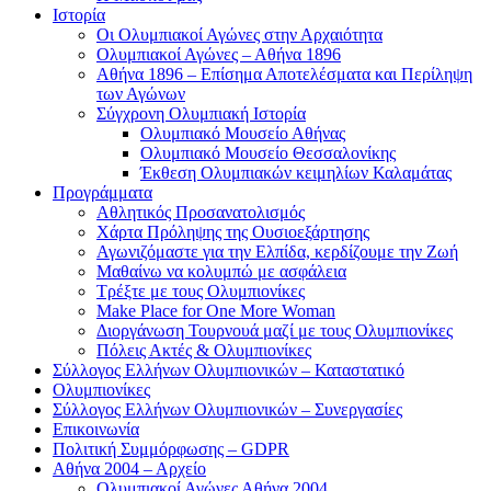
Ιστορία
Οι Ολυμπιακοί Αγώνες στην Αρχαιότητα
Ολυμπιακοί Αγώνες – Αθήνα 1896
Αθήνα 1896 – Επίσημα Αποτελέσματα και Περίληψη
των Αγώνων
Σύγχρονη Ολυμπιακή Ιστορία
Ολυμπιακό Μουσείο Αθήνας
Ολυμπιακό Μουσείο Θεσσαλονίκης
Έκθεση Ολυμπιακών κειμηλίων Καλαμάτας
Προγράμματα
Αθλητικός Προσανατολισμός
Χάρτα Πρόληψης της Ουσιοεξάρτησης
Αγωνιζόμαστε για την Ελπίδα, κερδίζουμε την Ζωή
Μαθαίνω να κολυμπώ με ασφάλεια
Τρέξτε με τους Ολυμπιονίκες
Make Place for One More Woman
Διοργάνωση Τουρνουά μαζί με τους Ολυμπιονίκες
Πόλεις Ακτές & Ολυμπιονίκες
Σύλλογος Ελλήνων Ολυμπιονικών – Καταστατικό
Ολυμπιονίκες
Σύλλογος Ελλήνων Ολυμπιονικών – Συνεργασίες
Επικοινωνία
Πολιτική Συμμόρφωσης – GDPR
Αθήνα 2004 – Αρχείο
Ολυμπιακοί Αγώνες Αθήνα 2004