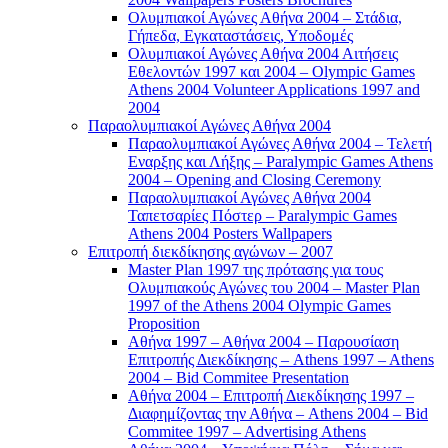
Ολυμπιακοί Αγώνες Αθήνα 2004 – Στάδια,
Γήπεδα, Εγκαταστάσεις, Υποδομές
Ολυμπιακοί Αγώνες Αθήνα 2004 Αιτήσεις
Εθελοντών 1997 και 2004 – Olympic Games
Athens 2004 Volunteer Applications 1997 and
2004
Παραολυμπιακοί Αγώνες Αθήνα 2004
Παραολυμπιακοί Αγώνες Αθήνα 2004 – Τελετή
Εναρξης και Λήξης – Paralympic Games Athens
2004 – Opening and Closing Ceremony
Παραολυμπιακοί Αγώνες Αθήνα 2004
Ταπετσαρίες Πόστερ – Paralympic Games
Athens 2004 Posters Wallpapers
Επιτροπή διεκδίκησης αγώνων – 2007
Master Plan 1997 της πρότασης για τους
Ολυμπιακούς Αγώνες του 2004 – Master Plan
1997 of the Athens 2004 Olympic Games
Proposition
Αθήνα 1997 – Αθήνα 2004 – Παρουσίαση
Επιτροπής Διεκδίκησης – Athens 1997 – Athens
2004 – Bid Commitee Presentation
Αθήνα 2004 – Επιτροπή Διεκδίκησης 1997 –
Διαφημίζοντας την Αθήνα – Athens 2004 – Bid
Commitee 1997 – Advertising Athens