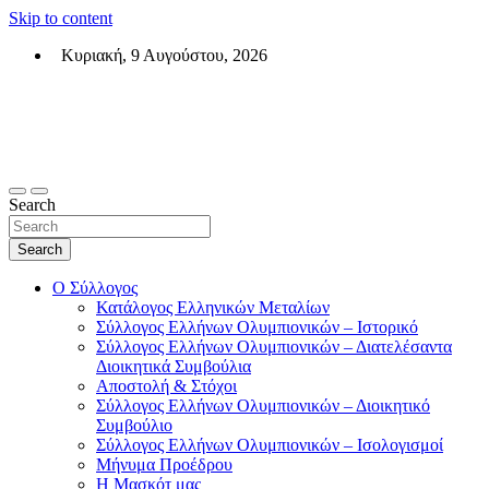
Skip to content
Κυριακή, 9 Αυγούστου, 2026
Σύλλογος Ελλήνων Ολυμπιονικών (ΣΕΟ)
Επίσημη σελίδα του θεσμικού φορεά των Ελλήνων Ολυμπιονικών
Search
Search
Ο Σύλλογος
Κατάλογος Ελληνικών Μεταλίων
Σύλλογος Ελλήνων Ολυμπιονικών – Ιστορικό
Σύλλογος Ελλήνων Ολυμπιονικών – Διατελέσαντα
Διοικητικά Συμβούλια
Αποστολή & Στόχοι
Σύλλογος Ελλήνων Ολυμπιονικών – Διοικητικό
Συμβούλιο
Σύλλογος Ελλήνων Ολυμπιονικών – Ισολογισμοί
Μήνυμα Προέδρου
Η Μασκότ μας