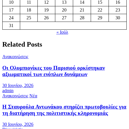
10
11
12
13
14
15
16
17
18
19
20
21
22
23
24
25
26
27
28
29
30
31
« Ιούλ
Related Posts
Ανακοινώσεις
Οι Ολυμπιονίκες του Παρισιού ορκίστηκαν
αξιωματικοί των ενόπλων δυνάμεων
30 Ιουνίου, 2026
admin
Ανακοινώσεις
Νέα
Η Σταυρούλα Αντωνάκου στηρίζει πρωτοβουλίες για
τη διατήρηση της πολιτιστικής κληρονομιάς
30 Ιουνίου, 2026