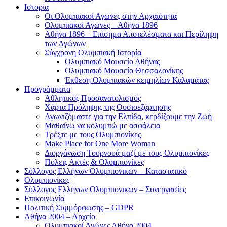
Ιστορία
Οι Ολυμπιακοί Αγώνες στην Αρχαιότητα
Ολυμπιακοί Αγώνες – Αθήνα 1896
Αθήνα 1896 – Επίσημα Αποτελέσματα και Περίληψη
των Αγώνων
Σύγχρονη Ολυμπιακή Ιστορία
Ολυμπιακό Μουσείο Αθήνας
Ολυμπιακό Μουσείο Θεσσαλονίκης
Έκθεση Ολυμπιακών κειμηλίων Καλαμάτας
Προγράμματα
Αθλητικός Προσανατολισμός
Χάρτα Πρόληψης της Ουσιοεξάρτησης
Αγωνιζόμαστε για την Ελπίδα, κερδίζουμε την Ζωή
Μαθαίνω να κολυμπώ με ασφάλεια
Τρέξτε με τους Ολυμπιονίκες
Make Place for One More Woman
Διοργάνωση Τουρνουά μαζί με τους Ολυμπιονίκες
Πόλεις Ακτές & Ολυμπιονίκες
Σύλλογος Ελλήνων Ολυμπιονικών – Καταστατικό
Ολυμπιονίκες
Σύλλογος Ελλήνων Ολυμπιονικών – Συνεργασίες
Επικοινωνία
Πολιτική Συμμόρφωσης – GDPR
Αθήνα 2004 – Αρχείο
Ολυμπιακοί Αγώνες Αθήνα 2004