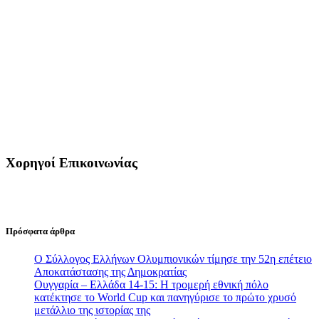
Χορηγοί Επικοινωνίας
Πρόσφατα άρθρα
Ο Σύλλογος Ελλήνων Ολυμπιονικών τίμησε την 52η επέτειο
Αποκατάστασης της Δημοκρατίας
Ουγγαρία – Ελλάδα 14-15: Η τρομερή εθνική πόλο
κατέκτησε το World Cup και πανηγύρισε το πρώτο χρυσό
μετάλλιο της ιστορίας της