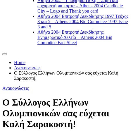
Αθήνα 2004 – Υποψήφια Πόλη – Σήμα και
ευχαριστήρια κάρτα – Athens 2004 Candidate
City – Logo and Thank you card
Αθήνα 2004 Επιτροπή Διεκδίκησης 1997 Τεύχος
3 και 5 – Athens 2004 Bid Commitee 1997 Issue
3 and 5
Αθήνα 2004 Επιτροπή Διεκδίκησης
Ενημερωτικό Δελτίο – Athens 2004 Bid
Commitee Fact Sheet
Home
Ανακοινώσεις
Ο Σύλλογος Ελλήνων Ολυμπιονικών σας εύχεται Καλή
Σαρακοστή!
Ανακοινώσεις
Ο Σύλλογος Ελλήνων
Ολυμπιονικών σας εύχεται
Καλή Σαρακοστή!