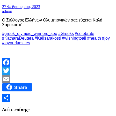
27 Φεβρουαρίου, 2023
admin
Ο Σύλλογος Ελλήνων Ολυμπιονικών σας εύχεται Καλή
Σαρακοστή!
#greek_olympic_winners_seo
#Greeks
#celebrate
#KatharaDeutera
#Kalisarakosti
#wishingtoall
#health
#joy
#toyourfamilies
Facebook
Twitter
Share
Email
Μοιραστείτε
Δείτε επίσης: