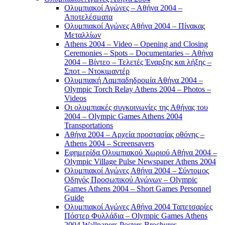
Ολυμπιακοί Αγώνες – Αθήνα 2004 –
Αποτελέσματα
Ολυμπιακοί Αγώνες Αθήνα 2004 – Πίνακας
Μεταλλίων
Athens 2004 – Video – Opening and Closing
Ceremonies – Spots – Documentaries – Αθήνα
2004 – Βίντεο – Τελετές Έναρξης και λήξης –
Σποτ – Ντοκιμαντέρ
Ολυμπιακή Λαμπαδηδρομία Αθήνα 2004 –
Olympic Torch Relay Athens 2004 – Photos –
Videos
Οι ολυμπιακές συγκοινωνίες της Αθήνας του
2004 – Olympic Games Athens 2004
Transportations
Αθήνα 2004 – Αρχεία προστασίας οθόνης –
Athens 2004 – Screensavers
Εφημερίδα Ολυμπιακού Χωριού Αθήνα 2004 –
Olympic Village Pulse Newspaper Athens 2004
Ολυμπιακοί Αγώνες Αθήνα 2004 – Σύντομος
Οδηγός Προσωπικού Αγώνων – Olympic
Games Athens 2004 – Short Games Personnel
Guide
Ολυμπιακοί Αγώνες Αθήνα 2004 Ταπετσαρίες
Πόστερ Φυλλάδια – Olympic Games Athens
2004 Wallpapers Posters Brochures