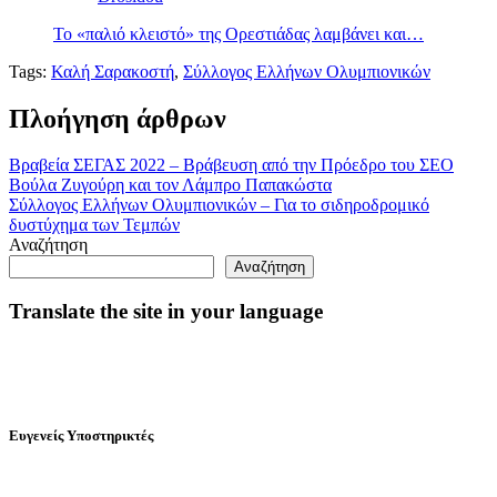
Το «παλιό κλειστό» της Ορεστιάδας λαμβάνει και…
Tags:
Καλή Σαρακοστή
,
Σύλλογος Ελλήνων Ολυμπιονικών
Πλοήγηση άρθρων
Βραβεία ΣΕΓΑΣ 2022 – Βράβευση από την Πρόεδρο του ΣΕΟ
Βούλα Ζυγούρη και τον Λάμπρο Παπακώστα
Σύλλογος Ελλήνων Ολυμπιονικών – Για το σιδηροδρομικό
δυστύχημα των Τεμπών
Αναζήτηση
Αναζήτηση
Translate the site in your language
Ευγενείς Υποστηρικτές