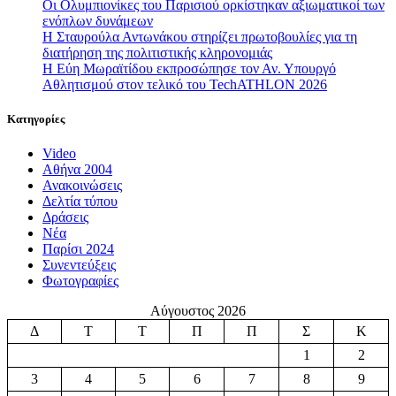
Οι Ολυμπιονίκες του Παρισιού ορκίστηκαν αξιωματικοί των
ενόπλων δυνάμεων
Η Σταυρούλα Αντωνάκου στηρίζει πρωτοβουλίες για τη
διατήρηση της πολιτιστικής κληρονομιάς
Η Εύη Μωραϊτίδου εκπροσώπησε τον Αν. Υπουργό
Αθλητισμού στον τελικό του TechATHLON 2026
Κατηγορίες
Video
Αθήνα 2004
Ανακοινώσεις
Δελτία τύπου
Δράσεις
Νέα
Παρίσι 2024
Συνεντεύξεις
Φωτογραφίες
Αύγουστος 2026
Δ
Τ
Τ
Π
Π
Σ
Κ
1
2
3
4
5
6
7
8
9