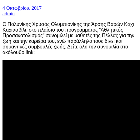
4 Οκτωβρίου, 2017
admin
Ο Πολυνίκης Χρυσός Ολυμπιονίκης της Άρσης Βαρών Κάχι
Καχιασβίλι, στο πλαίσιο του προγράμματος “Αθλητικός
Προσανατολισμός” συνομιλεί με μαθητές της Πέλλας για την
ζωή και την καριέρα του, ενώ παράλληλα τους δίνει και
σημαντικές συμβουλές ζωής. Δείτε όλη την συνομιλία στο
ακόλουθο link: