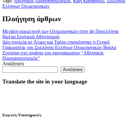
Tags:
Αθλητικός Προσανατολισμός
,
Κάχι Καχιασβίλι
,
Σύλλογος
Ελλήνων Ολυμπιονικών
Πλοήγηση άρθρων
Mεγάλη συμμετοχή των Ολυμπιονικών στην 4η Πανελλήνια
Ημέρα Σχολικού Αθλητισμού
Δύο σχολεία σε Άλιμο και Ταύρο επισκέφτηκε η Γενική
Γραμματέας του Συλλόγου Ελλήνων Ολυμπιονικών Βούλα
Ζυγούρη στο πλαίσιο του προγράμματος “Αθλητικός
Προσανατολισμός”
Αναζήτηση
Αναζήτηση
Translate the site in your language
Ευγενείς Υποστηρικτές