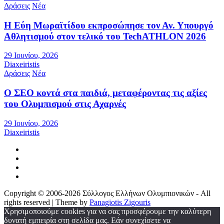
Δράσεις
Νέα
Η Εύη Μωραϊτίδου εκπροσώπησε τον Αν. Υπουργό
Αθλητισμού στον τελικό του TechATHLON 2026
29 Ιουνίου, 2026
Diaxeiristis
Δράσεις
Νέα
Ο ΣEO κοντά στα παιδιά, μεταφέροντας τις αξίες
του Ολυμπισμού στις Αχαρνές
29 Ιουνίου, 2026
Diaxeiristis
Copyright © 2006-2026 Σύλλογος Ελλήνων Ολυμπιονικών - All
rights reserved | Theme by
Panagiotis Zigouris
Χρησιμοποιούμε cookies για να σας προσφέρουμε την καλύτερη
δυνατή εμπειρία στη σελίδα μας. Εάν συνεχίσετε να