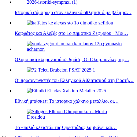
Ιστορική σύμπραξη στον ελληνικό αθλητισμό με βλέμμα…
Καφφάτος και Αλεξάς στο 1ο Δημοτικό Ζεφυρίου - Μια…
Ολυμπιακή κληρονομιά σε δράση: Οι Ολυμπιονίκες της…
Οι πρωταγωνιστές του Ελληνικού Αθλητισμού στη Γιορτή…
Εθνική μπάσκετ: Το ιστορικό χάλκινο μετάλλιο, οι…
Το «παλιό κλειστό» της Ορεστιάδας λαμβάνει και…