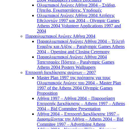
Ολυμπιακοί Αγώνες Αθήνα 2004 – Στάδια,
Γήπεδα, Εγκαταστάσεις, Υποδομές
Ολυμπιακοί Αγώνες Αθήνα 2004 Αιτήσεις
Εθελοντών 1997 και 2004 – Olympic Games
Athens 2004 Volunteer Applications 1997 and
2004
Παραολυμπιακοί Αγώνες Αθήνα 2004
Παραολυμπιακοί Αγώνες Αθήνα 2004 – Τελετή
Εναρξης και Λήξης – Paralympic Games Athens
2004 – Opening and Closing Ceremony
Παραολυμπιακοί Αγώνες Αθήνα 2004
Ταπετσαρίες Πόστερ – Paralympic Games
Athens 2004 Posters Wallpapers
Επιτροπή διεκδίκησης αγώνων – 2007
Master Plan 1997 της πρότασης για τους
Ολυμπιακούς Αγώνες του 2004 – Master Plan
1997 of the Athens 2004 Olympic Games
Proposition
Αθήνα 1997 – Αθήνα 2004 – Παρουσίαση
Επιτροπής Διεκδίκησης – Athens 1997 – Athens
2004 – Bid Commitee Presentation
Αθήνα 2004 – Επιτροπή Διεκδίκησης 1997 –
Διαφημίζοντας την Αθήνα – Athens 2004 – Bid
Commitee 1997 – Advertising Athens