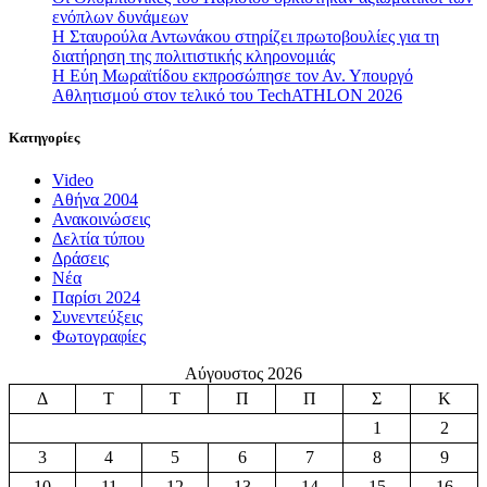
ενόπλων δυνάμεων
Η Σταυρούλα Αντωνάκου στηρίζει πρωτοβουλίες για τη
διατήρηση της πολιτιστικής κληρονομιάς
Η Εύη Μωραϊτίδου εκπροσώπησε τον Αν. Υπουργό
Αθλητισμού στον τελικό του TechATHLON 2026
Κατηγορίες
Video
Αθήνα 2004
Ανακοινώσεις
Δελτία τύπου
Δράσεις
Νέα
Παρίσι 2024
Συνεντεύξεις
Φωτογραφίες
Αύγουστος 2026
Δ
Τ
Τ
Π
Π
Σ
Κ
1
2
3
4
5
6
7
8
9
10
11
12
13
14
15
16