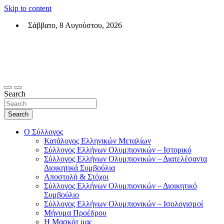
Skip to content
Σάββατο, 8 Αυγούστου, 2026
Σύλλογος Ελλήνων Ολυμπιονικών (ΣΕΟ)
Επίσημη σελίδα του θεσμικού φορεά των Ελλήνων Ολυμπιονικών
Search
Search
Ο Σύλλογος
Κατάλογος Ελληνικών Μεταλίων
Σύλλογος Ελλήνων Ολυμπιονικών – Ιστορικό
Σύλλογος Ελλήνων Ολυμπιονικών – Διατελέσαντα
Διοικητικά Συμβούλια
Αποστολή & Στόχοι
Σύλλογος Ελλήνων Ολυμπιονικών – Διοικητικό
Συμβούλιο
Σύλλογος Ελλήνων Ολυμπιονικών – Ισολογισμοί
Μήνυμα Προέδρου
Η Μασκότ μας