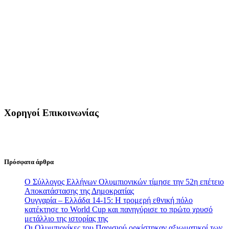
Χορηγοί Επικοινωνίας
Πρόσφατα άρθρα
Ο Σύλλογος Ελλήνων Ολυμπιονικών τίμησε την 52η επέτειο
Αποκατάστασης της Δημοκρατίας
Ουγγαρία – Ελλάδα 14-15: Η τρομερή εθνική πόλο
κατέκτησε το World Cup και πανηγύρισε το πρώτο χρυσό
μετάλλιο της ιστορίας της
Οι Ολυμπιονίκες του Παρισιού ορκίστηκαν αξιωματικοί των