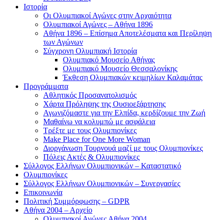
Ιστορία
Οι Ολυμπιακοί Αγώνες στην Αρχαιότητα
Ολυμπιακοί Αγώνες – Αθήνα 1896
Αθήνα 1896 – Επίσημα Αποτελέσματα και Περίληψη
των Αγώνων
Σύγχρονη Ολυμπιακή Ιστορία
Ολυμπιακό Μουσείο Αθήνας
Ολυμπιακό Μουσείο Θεσσαλονίκης
Έκθεση Ολυμπιακών κειμηλίων Καλαμάτας
Προγράμματα
Αθλητικός Προσανατολισμός
Χάρτα Πρόληψης της Ουσιοεξάρτησης
Αγωνιζόμαστε για την Ελπίδα, κερδίζουμε την Ζωή
Μαθαίνω να κολυμπώ με ασφάλεια
Τρέξτε με τους Ολυμπιονίκες
Make Place for One More Woman
Διοργάνωση Τουρνουά μαζί με τους Ολυμπιονίκες
Πόλεις Ακτές & Ολυμπιονίκες
Σύλλογος Ελλήνων Ολυμπιονικών – Καταστατικό
Ολυμπιονίκες
Σύλλογος Ελλήνων Ολυμπιονικών – Συνεργασίες
Επικοινωνία
Πολιτική Συμμόρφωσης – GDPR
Αθήνα 2004 – Αρχείο
Ολυμπιακοί Αγώνες Αθήνα 2004