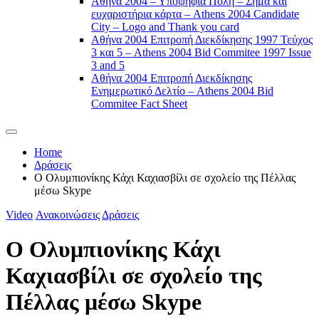
Αθήνα 2004 – Υποψήφια Πόλη – Σήμα και
ευχαριστήρια κάρτα – Athens 2004 Candidate
City – Logo and Thank you card
Αθήνα 2004 Επιτροπή Διεκδίκησης 1997 Τεύχος
3 και 5 – Athens 2004 Bid Commitee 1997 Issue
3 and 5
Αθήνα 2004 Επιτροπή Διεκδίκησης
Ενημερωτικό Δελτίο – Athens 2004 Bid
Commitee Fact Sheet
Home
Δράσεις
Ο Ολυμπιονίκης Κάχι Καχιασβίλι σε σχολείο της Πέλλας
μέσω Skype
Video
Ανακοινώσεις
Δράσεις
Ο Ολυμπιονίκης Κάχι
Καχιασβίλι σε σχολείο της
Πέλλας μέσω Skype