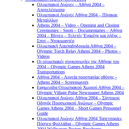
Ολυμπιακοί Αγώνες – Αθήνα 2004 –
Αποτελέσματα
Ολυμπιακοί Αγώνες Αθήνα 2004 – Πίνακας
Μεταλλίων
Athens 2004 – Video – Opening and Closing
Ceremonies – Spots – Documentaries – Αθήνα
2004 – Βίντεο – Τελετές Έναρξης και λήξης –
Σποτ – Ντοκιμαντέρ
Ολυμπιακή Λαμπαδηδρομία Αθήνα 2004 –
Olympic Torch Relay Athens 2004 – Photos –
Videos
Οι ολυμπιακές συγκοινωνίες της Αθήνας του
2004 – Olympic Games Athens 2004
Transportations
Αθήνα 2004 – Αρχεία προστασίας οθόνης –
Athens 2004 – Screensavers
Εφημερίδα Ολυμπιακού Χωριού Αθήνα 2004 –
Olympic Village Pulse Newspaper Athens 2004
Ολυμπιακοί Αγώνες Αθήνα 2004 – Σύντομος
Οδηγός Προσωπικού Αγώνων – Olympic
Games Athens 2004 – Short Games Personnel
Guide
Ολυμπιακοί Αγώνες Αθήνα 2004 Ταπετσαρίες
Πόστερ Φυλλάδια – Olympic Games Athens
2004 Wallpapers Posters Brochures