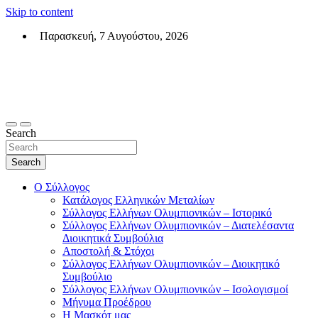
Skip to content
Παρασκευή, 7 Αυγούστου, 2026
Σύλλογος Ελλήνων Ολυμπιονικών (ΣΕΟ)
Επίσημη σελίδα του θεσμικού φορεά των Ελλήνων Ολυμπιονικών
Search
Search
Ο Σύλλογος
Κατάλογος Ελληνικών Μεταλίων
Σύλλογος Ελλήνων Ολυμπιονικών – Ιστορικό
Σύλλογος Ελλήνων Ολυμπιονικών – Διατελέσαντα
Διοικητικά Συμβούλια
Αποστολή & Στόχοι
Σύλλογος Ελλήνων Ολυμπιονικών – Διοικητικό
Συμβούλιο
Σύλλογος Ελλήνων Ολυμπιονικών – Ισολογισμοί
Μήνυμα Προέδρου
Η Μασκότ μας