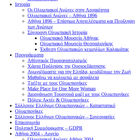
Ιστορία
Οι Ολυμπιακοί Αγώνες στην Αρχαιότητα
Ολυμπιακοί Αγώνες – Αθήνα 1896
Αθήνα 1896 – Επίσημα Αποτελέσματα και Περίληψη
των Αγώνων
Σύγχρονη Ολυμπιακή Ιστορία
Ολυμπιακό Μουσείο Αθήνας
Ολυμπιακό Μουσείο Θεσσαλονίκης
Έκθεση Ολυμπιακών κειμηλίων Καλαμάτας
Προγράμματα
Αθλητικός Προσανατολισμός
Χάρτα Πρόληψης της Ουσιοεξάρτησης
Αγωνιζόμαστε για την Ελπίδα, κερδίζουμε την Ζωή
Μαθαίνω να κολυμπώ με ασφάλεια
Τρέξτε με τους Ολυμπιονίκες
Make Place for One More Woman
Διοργάνωση Τουρνουά μαζί με τους Ολυμπιονίκες
Πόλεις Ακτές & Ολυμπιονίκες
Σύλλογος Ελλήνων Ολυμπιονικών – Καταστατικό
Ολυμπιονίκες
Σύλλογος Ελλήνων Ολυμπιονικών – Συνεργασίες
Επικοινωνία
Πολιτική Συμμόρφωσης – GDPR
Αθήνα 2004 – Αρχείο
Ολυμπιακοί Αγώνες Αθήνα 2004