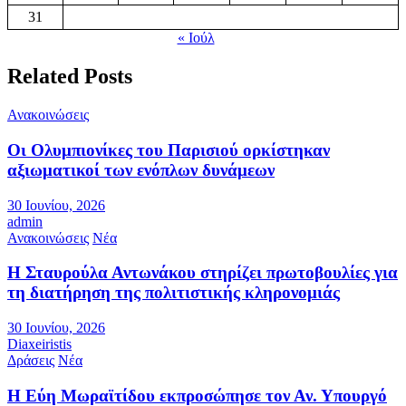
31
« Ιούλ
Related Posts
Ανακοινώσεις
Οι Ολυμπιονίκες του Παρισιού ορκίστηκαν
αξιωματικοί των ενόπλων δυνάμεων
30 Ιουνίου, 2026
admin
Ανακοινώσεις
Νέα
Η Σταυρούλα Αντωνάκου στηρίζει πρωτοβουλίες για
τη διατήρηση της πολιτιστικής κληρονομιάς
30 Ιουνίου, 2026
Diaxeiristis
Δράσεις
Νέα
Η Εύη Μωραϊτίδου εκπροσώπησε τον Αν. Υπουργό