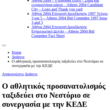
Αθήνα 2004 – Υποψήφια Πόλη – Σήμα και
ευχαριστήρια κάρτα – Athens 2004 Candidate
City – Logo and Thank you card
Αθήνα 2004 Επιτροπή Διεκδίκησης 1997 Τεύχος
3 και 5 – Athens 2004 Bid Commitee 1997 Issue
3 and 5
Αθήνα 2004 Επιτροπή Διεκδίκησης
Ενημερωτικό Δελτίο – Athens 2004 Bid
Commitee Fact Sheet
Home
Δράσεις
Ο αθλητικός προσανατολισμός ταξιδεύει στο Νεστόριο σε
συνεργασία με την ΚΕΔΕ
Ανακοινώσεις
Δράσεις
Ο αθλητικός προσανατολισμός
ταξιδεύει στο Νεστόριο σε
συνεργασία με την ΚΕΔΕ