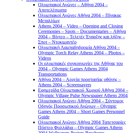
Ολυμπιακοί Αγώνες – Αθήνα 2004 –
Αποτελέσματα
Ολυμπιακοί Αγώνες Αθήνα 2004 – Πίνακας
Μεταλλίων
Athens 2004 – Video – Opening and Closing
Ceremonies – Spots – Documentaries – Αθήνα
2004 – Βίντεο – Τελετές Έναρξης και λήξης –
Σποτ – Ντοκιμαντέρ
Ολυμπιακή Λαμπαδηδρομία Αθήνα 2004 –
Olympic Torch Relay Athens 2004 – Photos –
Videos
Οι ολυμπιακές συγκοινωνίες της Αθήνας του
2004 – Olympic Games Athens 2004
Transportations
Αθήνα 2004 – Αρχεία προστασίας οθόνης –
Athens 2004 – Screensavers
Εφημερίδα Ολυμπιακού Χωριού Αθήνα 2004 –
Olympic Village Pulse Newspaper Athens 2004
Ολυμπιακοί Αγώνες Αθήνα 2004 – Σύντομος
Οδηγός Προσωπικού Αγώνων – Olympic
Games Athens 2004 – Short Games Personnel
Guide
Ολυμπιακοί Αγώνες Αθήνα 2004 Ταπετσαρίες
Πόστερ Φυλλάδια – Olympic Games Athens
2004 Wallpapers Posters Brochures