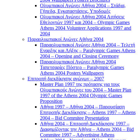
Ολυμπιακοί Αγώνες Αθήνα 2004 – Στάδια,
Γήπεδα, Εγκαταστάσεις, Υποδομές
Ολυμπιακοί Αγώνες Αθήνα 2004 Αιτήσεις
Εθελοντών 1997 και 2004 – Olympic Games
Athens 2004 Volunteer Applications 1997 and
2004
Παραολυμπιακοί Αγώνες Αθήνα 2004
Παραολυμπιακοί Αγώνες Αθήνα 2004 – Τελετή
Εναρξης και Λήξης – Paralympic Games Athens
2004 – Opening and Closing Ceremony
Παραολυμπιακοί Αγώνες Αθήνα 2004
Ταπετσαρίες Πόστερ – Paralympic Games
Athens 2004 Posters Wallpapers
Επιτροπή διεκδίκησης αγώνων – 2007
Master Plan 1997 της πρότασης για τους
Ολυμπιακούς Αγώνες του 2004 – Master Plan
1997 of the Athens 2004 Olympic Games
Proposition
Αθήνα 1997 – Αθήνα 2004 – Παρουσίαση
Επιτροπής Διεκδίκησης – Athens 1997 – Athens
2004 – Bid Commitee Presentation
Αθήνα 2004 – Επιτροπή Διεκδίκησης 1997 –
Διαφημίζοντας την Αθήνα – Athens 2004 – Bid
Commitee 1997 – Advertising Athens