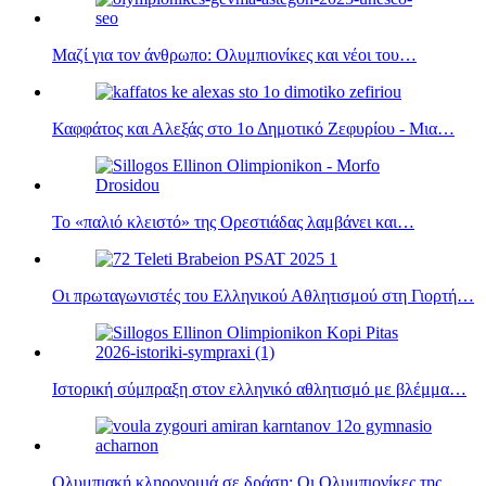
Μαζί για τον άνθρωπο: Ολυμπιονίκες και νέοι του…
Καφφάτος και Αλεξάς στο 1ο Δημοτικό Ζεφυρίου - Μια…
Το «παλιό κλειστό» της Ορεστιάδας λαμβάνει και…
Οι πρωταγωνιστές του Ελληνικού Αθλητισμού στη Γιορτή…
Ιστορική σύμπραξη στον ελληνικό αθλητισμό με βλέμμα…
Ολυμπιακή κληρονομιά σε δράση: Οι Ολυμπιονίκες της…