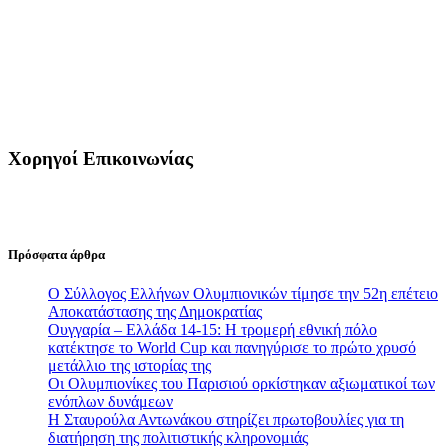
Χορηγοί Επικοινωνίας
Πρόσφατα άρθρα
Ο Σύλλογος Ελλήνων Ολυμπιονικών τίμησε την 52η επέτειο
Αποκατάστασης της Δημοκρατίας
Ουγγαρία – Ελλάδα 14-15: Η τρομερή εθνική πόλο
κατέκτησε το World Cup και πανηγύρισε το πρώτο χρυσό
μετάλλιο της ιστορίας της
Οι Ολυμπιονίκες του Παρισιού ορκίστηκαν αξιωματικοί των
ενόπλων δυνάμεων
Η Σταυρούλα Αντωνάκου στηρίζει πρωτοβουλίες για τη
διατήρηση της πολιτιστικής κληρονομιάς