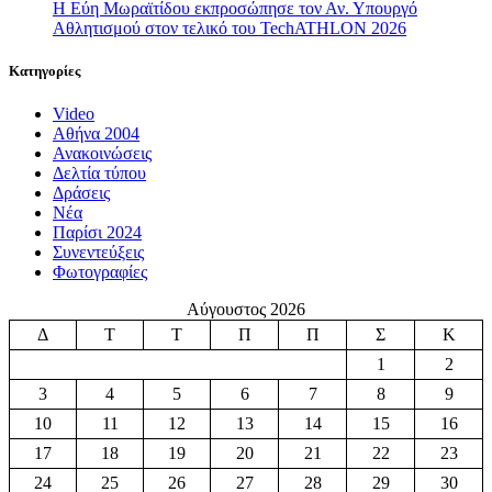
Η Εύη Μωραϊτίδου εκπροσώπησε τον Αν. Υπουργό
Αθλητισμού στον τελικό του TechATHLON 2026
Κατηγορίες
Video
Αθήνα 2004
Ανακοινώσεις
Δελτία τύπου
Δράσεις
Νέα
Παρίσι 2024
Συνεντεύξεις
Φωτογραφίες
Αύγουστος 2026
Δ
Τ
Τ
Π
Π
Σ
Κ
1
2
3
4
5
6
7
8
9
10
11
12
13
14
15
16
17
18
19
20
21
22
23
24
25
26
27
28
29
30