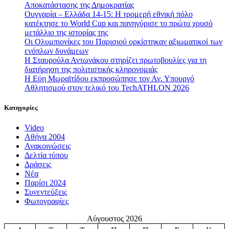
Αποκατάστασης της Δημοκρατίας
Ουγγαρία – Ελλάδα 14-15: Η τρομερή εθνική πόλο
κατέκτησε το World Cup και πανηγύρισε το πρώτο χρυσό
μετάλλιο της ιστορίας της
Οι Ολυμπιονίκες του Παρισιού ορκίστηκαν αξιωματικοί των
ενόπλων δυνάμεων
Η Σταυρούλα Αντωνάκου στηρίζει πρωτοβουλίες για τη
διατήρηση της πολιτιστικής κληρονομιάς
Η Εύη Μωραϊτίδου εκπροσώπησε τον Αν. Υπουργό
Αθλητισμού στον τελικό του TechATHLON 2026
Κατηγορίες
Video
Αθήνα 2004
Ανακοινώσεις
Δελτία τύπου
Δράσεις
Νέα
Παρίσι 2024
Συνεντεύξεις
Φωτογραφίες
Αύγουστος 2026