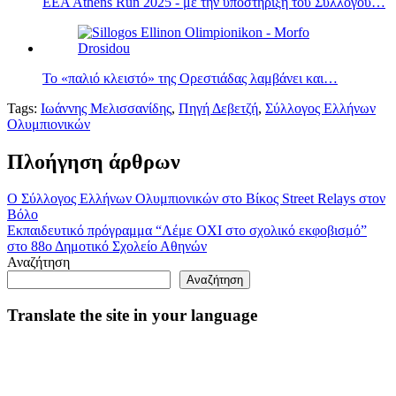
EEA Athens Run 2025 - με την υποστήριξη του Συλλόγου…
Το «παλιό κλειστό» της Ορεστιάδας λαμβάνει και…
Tags:
Ιωάννης Μελισσανίδης
,
Πηγή Δεβετζή
,
Σύλλογος Ελλήνων
Ολυμπιονικών
Πλοήγηση άρθρων
Ο Σύλλογος Ελλήνων Ολυμπιονικών στο Βίκος Street Relays στον
Βόλο
Εκπαιδευτικό πρόγραμμα “Λέμε ΟΧΙ στο σχολικό εκφοβισμό”
στο 88ο Δημοτικό Σχολείο Αθηνών
Αναζήτηση
Αναζήτηση
Translate the site in your language