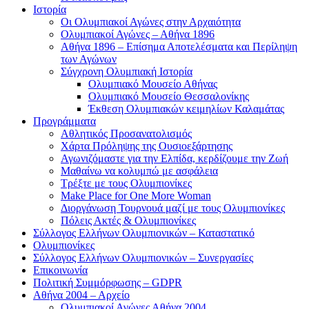
Ιστορία
Οι Ολυμπιακοί Αγώνες στην Αρχαιότητα
Ολυμπιακοί Αγώνες – Αθήνα 1896
Αθήνα 1896 – Επίσημα Αποτελέσματα και Περίληψη
των Αγώνων
Σύγχρονη Ολυμπιακή Ιστορία
Ολυμπιακό Μουσείο Αθήνας
Ολυμπιακό Μουσείο Θεσσαλονίκης
Έκθεση Ολυμπιακών κειμηλίων Καλαμάτας
Προγράμματα
Αθλητικός Προσανατολισμός
Χάρτα Πρόληψης της Ουσιοεξάρτησης
Αγωνιζόμαστε για την Ελπίδα, κερδίζουμε την Ζωή
Μαθαίνω να κολυμπώ με ασφάλεια
Τρέξτε με τους Ολυμπιονίκες
Make Place for One More Woman
Διοργάνωση Τουρνουά μαζί με τους Ολυμπιονίκες
Πόλεις Ακτές & Ολυμπιονίκες
Σύλλογος Ελλήνων Ολυμπιονικών – Καταστατικό
Ολυμπιονίκες
Σύλλογος Ελλήνων Ολυμπιονικών – Συνεργασίες
Επικοινωνία
Πολιτική Συμμόρφωσης – GDPR
Αθήνα 2004 – Αρχείο
Ολυμπιακοί Αγώνες Αθήνα 2004