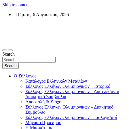
Skip to content
Πέμπτη, 6 Αυγούστου, 2026
Σύλλογος Ελλήνων Ολυμπιονικών (ΣΕΟ)
Επίσημη σελίδα του θεσμικού φορεά των Ελλήνων Ολυμπιονικών
Search
Search
Ο Σύλλογος
Κατάλογος Ελληνικών Μεταλίων
Σύλλογος Ελλήνων Ολυμπιονικών – Ιστορικό
Σύλλογος Ελλήνων Ολυμπιονικών – Διατελέσαντα
Διοικητικά Συμβούλια
Αποστολή & Στόχοι
Σύλλογος Ελλήνων Ολυμπιονικών – Διοικητικό
Συμβούλιο
Σύλλογος Ελλήνων Ολυμπιονικών – Ισολογισμοί
Μήνυμα Προέδρου
Η Μασκότ μας