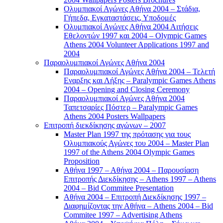
Ολυμπιακοί Αγώνες Αθήνα 2004 – Στάδια,
Γήπεδα, Εγκαταστάσεις, Υποδομές
Ολυμπιακοί Αγώνες Αθήνα 2004 Αιτήσεις
Εθελοντών 1997 και 2004 – Olympic Games
Athens 2004 Volunteer Applications 1997 and
2004
Παραολυμπιακοί Αγώνες Αθήνα 2004
Παραολυμπιακοί Αγώνες Αθήνα 2004 – Τελετή
Εναρξης και Λήξης – Paralympic Games Athens
2004 – Opening and Closing Ceremony
Παραολυμπιακοί Αγώνες Αθήνα 2004
Ταπετσαρίες Πόστερ – Paralympic Games
Athens 2004 Posters Wallpapers
Επιτροπή διεκδίκησης αγώνων – 2007
Master Plan 1997 της πρότασης για τους
Ολυμπιακούς Αγώνες του 2004 – Master Plan
1997 of the Athens 2004 Olympic Games
Proposition
Αθήνα 1997 – Αθήνα 2004 – Παρουσίαση
Επιτροπής Διεκδίκησης – Athens 1997 – Athens
2004 – Bid Commitee Presentation
Αθήνα 2004 – Επιτροπή Διεκδίκησης 1997 –
Διαφημίζοντας την Αθήνα – Athens 2004 – Bid
Commitee 1997 – Advertising Athens