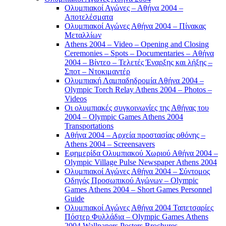
Ολυμπιακοί Αγώνες – Αθήνα 2004 –
Αποτελέσματα
Ολυμπιακοί Αγώνες Αθήνα 2004 – Πίνακας
Μεταλλίων
Athens 2004 – Video – Opening and Closing
Ceremonies – Spots – Documentaries – Αθήνα
2004 – Βίντεο – Τελετές Έναρξης και λήξης –
Σποτ – Ντοκιμαντέρ
Ολυμπιακή Λαμπαδηδρομία Αθήνα 2004 –
Olympic Torch Relay Athens 2004 – Photos –
Videos
Οι ολυμπιακές συγκοινωνίες της Αθήνας του
2004 – Olympic Games Athens 2004
Transportations
Αθήνα 2004 – Αρχεία προστασίας οθόνης –
Athens 2004 – Screensavers
Εφημερίδα Ολυμπιακού Χωριού Αθήνα 2004 –
Olympic Village Pulse Newspaper Athens 2004
Ολυμπιακοί Αγώνες Αθήνα 2004 – Σύντομος
Οδηγός Προσωπικού Αγώνων – Olympic
Games Athens 2004 – Short Games Personnel
Guide
Ολυμπιακοί Αγώνες Αθήνα 2004 Ταπετσαρίες
Πόστερ Φυλλάδια – Olympic Games Athens
2004 Wallpapers Posters Brochures