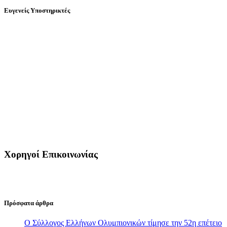
Ευγενείς Υποστηρικτές
Χορηγοί Επικοινωνίας
Πρόσφατα άρθρα
Ο Σύλλογος Ελλήνων Ολυμπιονικών τίμησε την 52η επέτειο