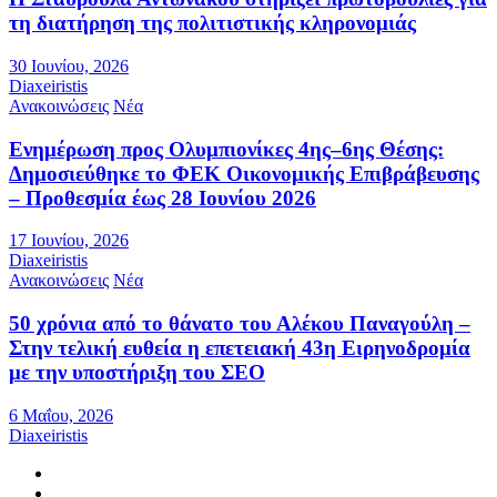
τη διατήρηση της πολιτιστικής κληρονομιάς
30 Ιουνίου, 2026
Diaxeiristis
Ανακοινώσεις
Νέα
Ενημέρωση προς Ολυμπιονίκες 4ης–6ης Θέσης:
Δημοσιεύθηκε το ΦΕΚ Οικονομικής Επιβράβευσης
– Προθεσμία έως 28 Ιουνίου 2026
17 Ιουνίου, 2026
Diaxeiristis
Ανακοινώσεις
Νέα
50 χρόνια από το θάνατο του Αλέκου Παναγούλη –
Στην τελική ευθεία η επετειακή 43η Ειρηνοδρομία
με την υποστήριξη του ΣΕΟ
6 Μαΐου, 2026
Diaxeiristis