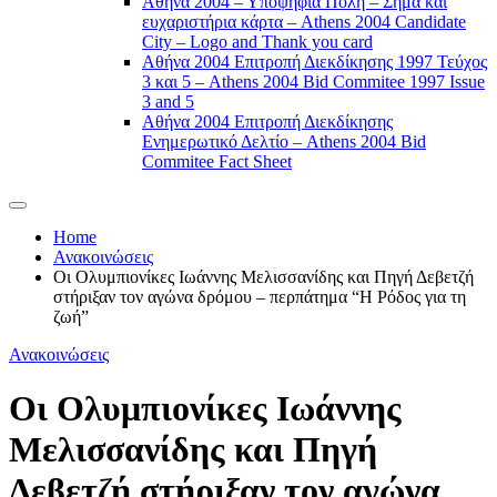
Αθήνα 2004 – Υποψήφια Πόλη – Σήμα και
ευχαριστήρια κάρτα – Athens 2004 Candidate
City – Logo and Thank you card
Αθήνα 2004 Επιτροπή Διεκδίκησης 1997 Τεύχος
3 και 5 – Athens 2004 Bid Commitee 1997 Issue
3 and 5
Αθήνα 2004 Επιτροπή Διεκδίκησης
Ενημερωτικό Δελτίο – Athens 2004 Bid
Commitee Fact Sheet
Home
Ανακοινώσεις
Οι Ολυμπιονίκες Ιωάννης Μελισσανίδης και Πηγή Δεβετζή
στήριξαν τον αγώνα δρόμου – περπάτημα “Η Ρόδος για τη
ζωή”
Ανακοινώσεις
Οι Ολυμπιονίκες Ιωάννης
Μελισσανίδης και Πηγή
Δεβετζή στήριξαν τον αγώνα