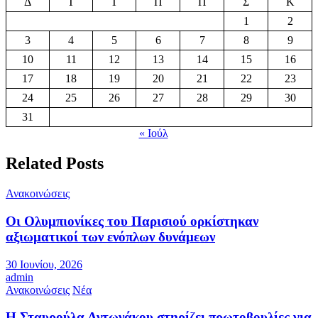
Δ
Τ
Τ
Π
Π
Σ
Κ
1
2
3
4
5
6
7
8
9
10
11
12
13
14
15
16
17
18
19
20
21
22
23
24
25
26
27
28
29
30
31
« Ιούλ
Related Posts
Ανακοινώσεις
Οι Ολυμπιονίκες του Παρισιού ορκίστηκαν
αξιωματικοί των ενόπλων δυνάμεων
30 Ιουνίου, 2026
admin
Ανακοινώσεις
Νέα
Η Σταυρούλα Αντωνάκου στηρίζει πρωτοβουλίες για