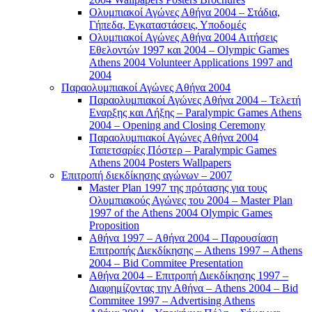
Ολυμπιακοί Αγώνες Αθήνα 2004 – Στάδια,
Γήπεδα, Εγκαταστάσεις, Υποδομές
Ολυμπιακοί Αγώνες Αθήνα 2004 Αιτήσεις
Εθελοντών 1997 και 2004 – Olympic Games
Athens 2004 Volunteer Applications 1997 and
2004
Παραολυμπιακοί Αγώνες Αθήνα 2004
Παραολυμπιακοί Αγώνες Αθήνα 2004 – Τελετή
Εναρξης και Λήξης – Paralympic Games Athens
2004 – Opening and Closing Ceremony
Παραολυμπιακοί Αγώνες Αθήνα 2004
Ταπετσαρίες Πόστερ – Paralympic Games
Athens 2004 Posters Wallpapers
Επιτροπή διεκδίκησης αγώνων – 2007
Master Plan 1997 της πρότασης για τους
Ολυμπιακούς Αγώνες του 2004 – Master Plan
1997 of the Athens 2004 Olympic Games
Proposition
Αθήνα 1997 – Αθήνα 2004 – Παρουσίαση
Επιτροπής Διεκδίκησης – Athens 1997 – Athens
2004 – Bid Commitee Presentation
Αθήνα 2004 – Επιτροπή Διεκδίκησης 1997 –
Διαφημίζοντας την Αθήνα – Athens 2004 – Bid
Commitee 1997 – Advertising Athens