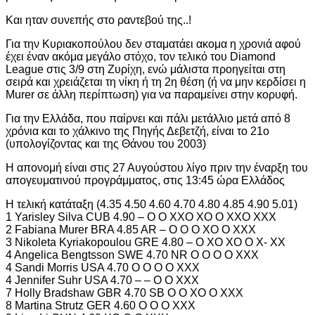
Και ηταν συνεπής στο ραντεβού της..!
Για την Κυριακοπούλου δεν σταματάει ακομα η χρονιά αφού
έχει έναν ακόμα μεγάλο στόχο, τον τελικό του Diamond
League στις 3/9 στη Ζυρίχη, ενώ μάλιστα προηγείται στη
σειρά και χρειάζεται τη νίκη ή τη 2η θέση (ή να μην κερδίσει η
Murer σε άλλη περίπτωση) για να παραμείνει στην κορυφή.
Για την Ελλάδα, που παίρνει και πάλι μετάλλιο μετά από 8
χρόνια και το χάλκινο της Πηγής Δεβετζή, είναι το 21ο
(υπολογίζοντας και της Θάνου του 2003)
Η απονομή είναι στις 27 Αυγούστου λίγο πριν την έναρξη του
απογευματινού προγράμματος, στις 13:45 ώρα Ελλάδος
Η τελική κατάταξη (4.35 4.50 4.60 4.70 4.80 4.85 4.90 5.01)
1 Yarisley Silva CUB 4.90 – O O XXO XO O XXO XXX
2 Fabiana Murer BRA 4.85 AR – O O O XO O XXX
3 Nikoleta Kyriakopoulou GRE 4.80 – O XO XO O X- XX
4 Angelica Bengtsson SWE 4.70 NR O O O O XXX
4 Sandi Morris USA 4.70 O O O O XXX
4 Jennifer Suhr USA 4.70 – – O O XXX
7 Holly Bradshaw GBR 4.70 SB O O XO O XXX
8 Martina Strutz GER 4.60 O O O XXX