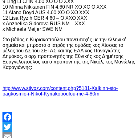
9 Ling Li CHN 4.60 XO O O XXX
10 Minna Nikkanen FIN 4.60 NR XO XO O XXX
11 Alana Boyd AUS 4.60 XO O XO XXX
12 Lisa Ryzih GER 4.60 – O XXO XXX
x Anzhelika Sidorova RUS NM – XXX
x Michaela Meijer SWE NM
Στο βάθος η Κυριακοπούλου πανευτυχής με την ελληνική
σημαία και μπροστά ο ιατρός της ομάδας κος Χίσσας,το
μέλος του ΔΣ του ΣΕΓΑΣ και της ΕΑΑ κος Παναγιώτης
Δημάκος, ο αρχιπροπονητής της Εθνικής κος Δημήτρης
Ευαγγελοπουλος και ο προπονητής της Νικόλ, κος Μανώλης
Καραγιάννης:
http://www.stivoz.com/content.php?5181-Xalkinh-sto-
pagkosmio-i-Nikol-Kyriakopoulou-me-4-80m
Facebook
Twitter