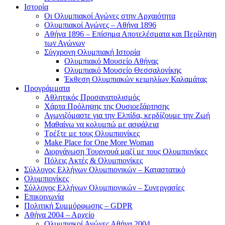
Ιστορία
Οι Ολυμπιακοί Αγώνες στην Αρχαιότητα
Ολυμπιακοί Αγώνες – Αθήνα 1896
Αθήνα 1896 – Επίσημα Αποτελέσματα και Περίληψη
των Αγώνων
Σύγχρονη Ολυμπιακή Ιστορία
Ολυμπιακό Μουσείο Αθήνας
Ολυμπιακό Μουσείο Θεσσαλονίκης
Έκθεση Ολυμπιακών κειμηλίων Καλαμάτας
Προγράμματα
Αθλητικός Προσανατολισμός
Χάρτα Πρόληψης της Ουσιοεξάρτησης
Αγωνιζόμαστε για την Ελπίδα, κερδίζουμε την Ζωή
Μαθαίνω να κολυμπώ με ασφάλεια
Τρέξτε με τους Ολυμπιονίκες
Make Place for One More Woman
Διοργάνωση Τουρνουά μαζί με τους Ολυμπιονίκες
Πόλεις Ακτές & Ολυμπιονίκες
Σύλλογος Ελλήνων Ολυμπιονικών – Καταστατικό
Ολυμπιονίκες
Σύλλογος Ελλήνων Ολυμπιονικών – Συνεργασίες
Επικοινωνία
Πολιτική Συμμόρφωσης – GDPR
Αθήνα 2004 – Αρχείο
Ολυμπιακοί Αγώνες Αθήνα 2004