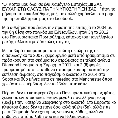
“Οι Κόποι μου όλοι σε ένα Χαμόγελο Ευτυχίας..!!! ΣΑΣ
ΕΥΧΑΡΙΣΤΩ ΟΛΟΥΣ ΓΙΑ ΤΗΝ ΥΠΟΣΤΗΡΙΞΗ ΣΑΣ!!!” ήταν το
μήνυμα που ακολούθησε, μαζί με πολλά χαμόγελα, στο page
της πρωταθλήτριάς μας στο facebook.
Μια αθλήτρια που έκανε την πρώτη της επιτυχία το 2004 με
την 6η θέση στο παγκόσμιο Ε/Νεανίδων, ήταν 3η το 2012
στο Πανευρωπαικό Πρωτάθλημα, κάτοχος του πανελληνίου
ρεκόρ, αλλά και με δύσκολες στιγμές.
Με σοβαρό τραυματισμό από πτώση σε άλμα της σε
διασυλλογικό το 2007, χειρουργείο μετά από τραυματισμό σε
πρόσκρουση στο σκάμμα του στρώματος σε τελικό αγώνα
Diamond League στη Ζυρίχη το 2011, και 2 (!!) φορές
τραυματισμό από …απίθανο σπάσιμο κονταριού κατά την
εκτέλεση άλματος. στο παγκόσμιο κλειστού το 2014 στο
Sopot και δύο μήνες μετά σε meeting στο Manchester όπου
χρειάστηκε επέμβαση, δεν το έβαλε ποτέ κάτω.
Πέρυσι δεν τα κατάφερε (7η στο Πανευρωπαικό) όμως φέτος
ξεκίνησε εντυπωσιακά. Έκανε μεγάλα πανελλήνια ρεκόρ
(μαζί με την Κατερίνα Στεφανιδη) στο κλειστό. Στο Ευρωπαικο
κλειστού όμως δεν τα πήγε όσο καλά ήθελε (5η), αλλά είπε
μετά: “Σημασία δεν έχει όμως να κάνεις λάθος, αλλά να
μαθαίνεις από τα λάθη σου και να βελτιώνεσαι.