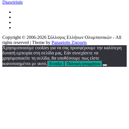
Diaxeiristis
Copyright © 2006-2026 Σύλλογος Ελλήνων Ολυμπιονικών - All
rights reserved | Theme by
Panagiotis Zigouris
Χρησιμοποιούμε cookies για να σας προσφέρουμε την καλύτερη
δυνατή εμπειρία στη σελίδα μας. Εάν συνεχίσετε να
χρησιμοποιείτε τη σελίδα, θα υποθέσουμε πως είστε
ικανοποιημένοι με αυτό.
Εντάξει
Πολιτική απορρήτου