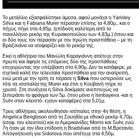
Το μετάλλιο εξασφαλίστηκε άμεσα, αφού μονάχα η Yarisley
Silva και η Fabiana Murer πέρασαν επίσης τα 4,80μ., και ο
πήχυς πήγε στα 4,85μ. (επίδοση καλύτερη από το
πανελλήνιο ρεκόρ της Κυριακοπούλου των 4,83μ.) όπου και
οι δύο τους τον πέρασαν με την πρώτη προσπάθεια – με τη
Βραζιλιάνα να ισοφαρίζει και το ρεκόρ της.
Εκεί η αθλήτρια του Μανώλη Καραγιάννη απέτυχε στην
πρώτη και άφησε τις επόμενες δύο της προσπάθειες
επιχειρώντας την υπέρβαση στα 4,90μ. Δεν τα κατάφερε, με
σχετικά καλή την τελευταία προσπάθεια για την ανατροπή,
ενώ μετά με την τρίτη το πέρασε η
Silva
που υστερούσε ως
τότε σε ισοπαλία της Murer και έτσι η Κουβανή πήρε το
χρυσό. Στη συνέχεια η Silva δοκίμασε ανεπιτυχώς να
ξεπεράσει το φράγμα των 5μ. (που μόνο η Isinbayeva -και η
Suhr στον κλειστό- εχουν καταφέρει) στα 5,01μ.
Τρεις αθλήτριες ακολουθησαν ισόπαλες στην 4η θέση, η
Angelica Bengtsson από τη Σουηδία με εθνικό ρεκόρ 4,70μ.
(ισοφ. του κλειστού) και οι Αμερικανίδες Morris και Suhr, ενώ
7η ήταν με την ίδια επίδοση η Bradshaw από τη Μ.Βρετανία.
Απογοήτευση για Sidorova που απέτυχε στα 4,50μ.