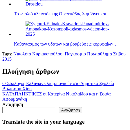
Το «παλιό κλειστό» της Ορεστιάδας λαμβάνει και…
Καθαγιασμός των υδάτων και βραβεύσεις κορυφαίων…
Tags:
Νικολέτα Κυριακοπούλου
,
Παγκόσμιο Πρωτάθλημα Στίβου
2015
Πλοήγηση άρθρων
Ο Σύλλογος Ελλήνων Ολυμπιονικών στο Δημοτικό Σχολείο
Βολισσού Χίου
ΚΑΤΑΠΛΗΚΤΙΚΕΣ οι Κατερίνα Νικολαΐδου και η Σοφία
Ασουμανάκη
Αναζήτηση
Αναζήτηση
Translate the site in your language