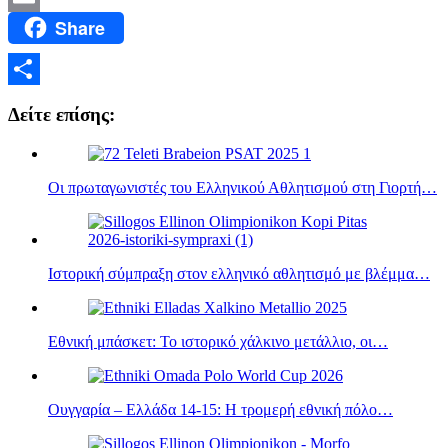
Share
Email
Μοιραστείτε
Δείτε επίσης:
Οι πρωταγωνιστές του Ελληνικού Αθλητισμού στη Γιορτή…
Ιστορική σύμπραξη στον ελληνικό αθλητισμό με βλέμμα…
Εθνική μπάσκετ: Το ιστορικό χάλκινο μετάλλιο, οι…
Ουγγαρία – Ελλάδα 14-15: Η τρομερή εθνική πόλο…