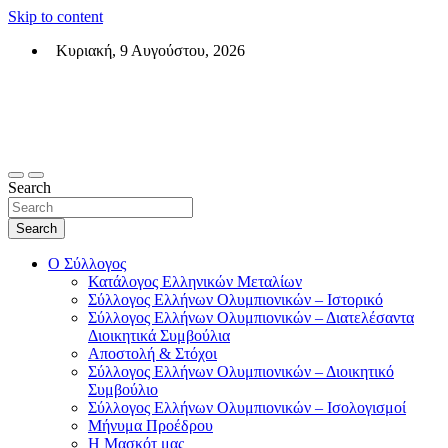
Skip to content
Κυριακή, 9 Αυγούστου, 2026
Σύλλογος Ελλήνων Ολυμπιονικών (ΣΕΟ)
Επίσημη σελίδα του θεσμικού φορεά των Ελλήνων Ολυμπιονικών
Search
Search
Ο Σύλλογος
Κατάλογος Ελληνικών Μεταλίων
Σύλλογος Ελλήνων Ολυμπιονικών – Ιστορικό
Σύλλογος Ελλήνων Ολυμπιονικών – Διατελέσαντα
Διοικητικά Συμβούλια
Αποστολή & Στόχοι
Σύλλογος Ελλήνων Ολυμπιονικών – Διοικητικό
Συμβούλιο
Σύλλογος Ελλήνων Ολυμπιονικών – Ισολογισμοί
Μήνυμα Προέδρου
Η Μασκότ μας