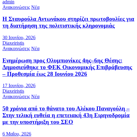
admin
Ανακοινώσεις
Νέα
Η Σταυρούλα Αντωνάκου στηρίζει πρωτοβουλίες για
τη διατήρηση της πολιτιστικής κληρονομιάς
30 Ιουνίου, 2026
Diaxeiristis
Ανακοινώσεις
Νέα
Ενημέρωση προς Ολυμπιονίκες 4ης–6ης Θέσης:
Δημοσιεύθηκε το ΦΕΚ Οικονομικής Επιβράβευσης
– Προθεσμία έως 28 Ιουνίου 2026
17 Ιουνίου, 2026
Diaxeiristis
Ανακοινώσεις
Νέα
50 χρόνια από το θάνατο του Αλέκου Παναγούλη –
Στην τελική ευθεία η επετειακή 43η Ειρηνοδρομία
με την υποστήριξη του ΣΕΟ
6 Μαΐου, 2026