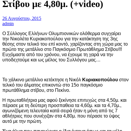
Στίβου με 4,80μ. (+video)
26 Αυγούστου, 2015
admin
Ο Σύλλογος Ελλήνων Ολυμπιονικών ολόθερμα συγχαίρει
την Νικολέτα Κυριακοπούλου για την κατάκτηση της 3ης
θέσης στον τελικό του επί κοντό, χαρίζοντας στη χώρα μας το
πρώτο της μετάλλιο στο Παγκόσμιο Πρωτάθλημα Στίβου!!!
Ευχόμαστε από του χρόνου, να έχουμε τη χαρά να την
υποδεχτούμε και ως μέλος του Συλλόγου μας…
Το χάλκινο μετάλλιο κετέκτησε η Νικόλ
Κυριακοπούλου
στον
τελικό του άλματος επικοντώ στο 15ο παγκόσμιο
πρωτάθλημα στίβου, στο Πεκίνο.
Η πρωταθλήτρια μας αφού ξεκίνησε επιτυχώς στα 4,50μ. και
πέρασε με τη δεύτερη προσπαθεια τα 4,60μ. και τα 4,70μ.,
αγωνιζόμενη τελευταία κατά σειρά ήταν η μόνη από τις 7
αθλήτριες που συνέχιζαν στα 4,80μ. που πέρασε το ύψος
αυτό με την πρώτη.