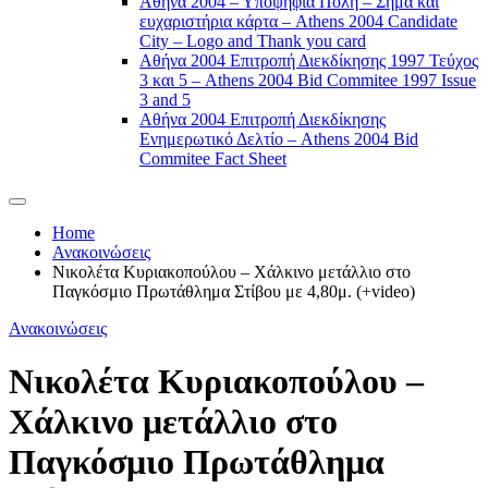
Αθήνα 2004 – Υποψήφια Πόλη – Σήμα και
ευχαριστήρια κάρτα – Athens 2004 Candidate
City – Logo and Thank you card
Αθήνα 2004 Επιτροπή Διεκδίκησης 1997 Τεύχος
3 και 5 – Athens 2004 Bid Commitee 1997 Issue
3 and 5
Αθήνα 2004 Επιτροπή Διεκδίκησης
Ενημερωτικό Δελτίο – Athens 2004 Bid
Commitee Fact Sheet
Home
Ανακοινώσεις
Νικολέτα Κυριακοπούλου – Χάλκινο μετάλλιο στο
Παγκόσμιο Πρωτάθλημα Στίβου με 4,80μ. (+video)
Ανακοινώσεις
Νικολέτα Κυριακοπούλου –
Χάλκινο μετάλλιο στο
Παγκόσμιο Πρωτάθλημα