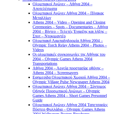
Ολυμπιακοί Αγώνες – Αθήνα 2004 –
Αποτελέσματα
Ολυμπιακοί Αγώνες Αθήνα 2004 – Πίνακας
Μεταλλίων
Athens 2004 – Video – Opening and Closing
Ceremonies – Spots – Documentaries – Αθήνα
2004 – Βίντεο – Τελετές Έναρξης και λήξης –
Σποτ – Ντοκιμαντέρ
Ολυμπιακή Λαμπαδηδρομία Αθήνα 2004 –
Olympic Torch Relay Athens 2004 – Photos –
Videos
Οι ολυμπιακές συγκοινωνίες της Αθήνας του
2004 – Olympic Games Athens 2004
Transportations
Αθήνα 2004 – Αρχεία προστασίας οθόνης –
Athens 2004 – Screensavers
Εφημερίδα Ολυμπιακού Χωριού Αθήνα 2004 –
Olympic Village Pulse Newspaper Athens 2004
Ολυμπιακοί Αγώνες Αθήνα 2004 – Σύντομος
Οδηγός Προσωπικού Αγώνων – Olympic
Games Athens 2004 – Short Games Personnel
Guide
Ολυμπιακοί Αγώνες Αθήνα 2004 Ταπετσαρίες
Πόστερ Φυλλάδια – Olympic Games Athens
2004 Wallpapers Posters Brochures