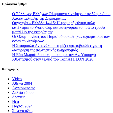
Πρόσφατα άρθρα
Ο Σύλλογος Ελλήνων Ολυμπιονικών τίμησε την 52η επέτειο
Αποκατάστασης της Δημοκρατίας
Ουγγαρία – Ελλάδα 14-15: Η τρομερή εθνική πόλο
κατέκτησε το World Cup και πανηγύρισε το πρώτο χρυσό
μετάλλιο της ιστορίας της
Οι Ολυμπιονίκες του Παρισιού ορκίστηκαν αξιωματικοί των
ενόπλων δυνάμεων
Η Σταυρούλα Αντωνάκου στηρίζει πρωτοβουλίες για τη
διατήρηση της πολιτιστικής κληρονομιάς
Η Εύη Μωραϊτίδου εκπροσώπησε τον Αν. Υπουργό
Αθλητισμού στον τελικό του TechATHLON 2026
Κατηγορίες
Video
Αθήνα 2004
Ανακοινώσεις
Δελτία τύπου
Δράσεις
Νέα
Παρίσι 2024
Συνεντεύξεις