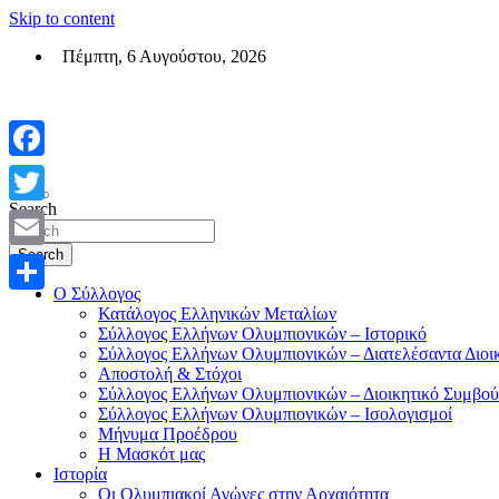
Skip to content
Πέμπτη, 6 Αυγούστου, 2026
Σύλλογος Ελλήνων Ολυμπιονικών (ΣΕΟ)
Επίσημη σελίδα του θεσμικού φορεά των Ελλήνων Ολυμπιονικών
Facebook
Search
Twitter
Search
Email
Ο Σύλλογος
Μοιραστείτε
Κατάλογος Ελληνικών Μεταλίων
Σύλλογος Ελλήνων Ολυμπιονικών – Ιστορικό
Σύλλογος Ελλήνων Ολυμπιονικών – Διατελέσαντα Διοι
Αποστολή & Στόχοι
Σύλλογος Ελλήνων Ολυμπιονικών – Διοικητικό Συμβού
Σύλλογος Ελλήνων Ολυμπιονικών – Ισολογισμοί
Μήνυμα Προέδρου
Η Μασκότ μας
Ιστορία
Οι Ολυμπιακοί Αγώνες στην Αρχαιότητα