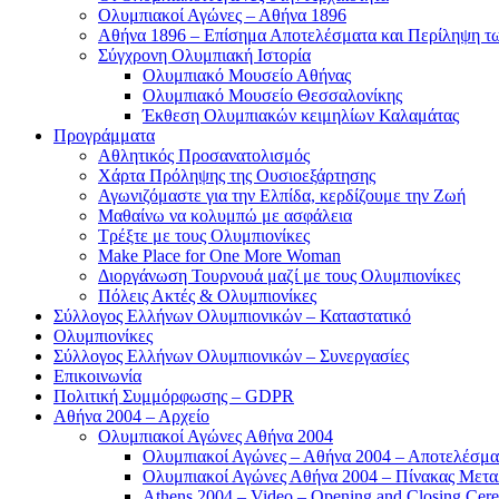
Ολυμπιακοί Αγώνες – Αθήνα 1896
Αθήνα 1896 – Επίσημα Αποτελέσματα και Περίληψη 
Σύγχρονη Ολυμπιακή Ιστορία
Ολυμπιακό Μουσείο Αθήνας
Ολυμπιακό Μουσείο Θεσσαλονίκης
Έκθεση Ολυμπιακών κειμηλίων Καλαμάτας
Προγράμματα
Αθλητικός Προσανατολισμός
Χάρτα Πρόληψης της Ουσιοεξάρτησης
Αγωνιζόμαστε για την Ελπίδα, κερδίζουμε την Ζωή
Μαθαίνω να κολυμπώ με ασφάλεια
Τρέξτε με τους Ολυμπιονίκες
Make Place for One More Woman
Διοργάνωση Τουρνουά μαζί με τους Ολυμπιονίκες
Πόλεις Ακτές & Ολυμπιονίκες
Σύλλογος Ελλήνων Ολυμπιονικών – Καταστατικό
Ολυμπιονίκες
Σύλλογος Ελλήνων Ολυμπιονικών – Συνεργασίες
Επικοινωνία
Πολιτική Συμμόρφωσης – GDPR
Αθήνα 2004 – Αρχείο
Ολυμπιακοί Αγώνες Αθήνα 2004
Ολυμπιακοί Αγώνες – Αθήνα 2004 – Αποτελέσμα
Ολυμπιακοί Αγώνες Αθήνα 2004 – Πίνακας Μετα
Athens 2004 – Video – Opening and Closing Cere