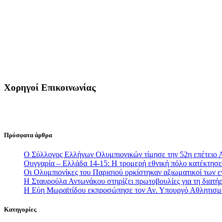
Χορηγοί Επικοινωνίας
Πρόσφατα άρθρα
Ο Σύλλογος Ελλήνων Ολυμπιονικών τίμησε την 52η επέτειο 
Ουγγαρία – Ελλάδα 14-15: Η τρομερή εθνική πόλο κατέκτησε 
Οι Ολυμπιονίκες του Παρισιού ορκίστηκαν αξιωματικοί των
Η Σταυρούλα Αντωνάκου στηρίζει πρωτοβουλίες για τη διατήρ
Η Εύη Μωραϊτίδου εκπροσώπησε τον Αν. Υπουργό Αθλητισ
Κατηγορίες