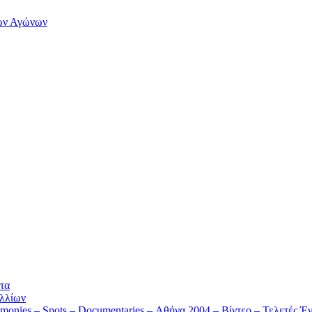
των Αγώνων
τα
λλίων
monies – Spots – Documentaries – Αθήνα 2004 – Βίντεο – Τελετές Έν