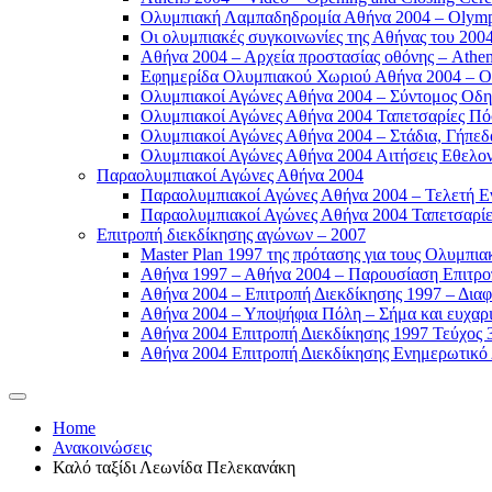
Ολυμπιακή Λαμπαδηδρομία Αθήνα 2004 – Olympic
Οι ολυμπιακές συγκοινωνίες της Αθήνας του 2004
Αθήνα 2004 – Αρχεία προστασίας οθόνης – Athen
Εφημερίδα Ολυμπιακού Χωριού Αθήνα 2004 – Oly
Ολυμπιακοί Αγώνες Αθήνα 2004 – Σύντομος Οδη
Ολυμπιακοί Αγώνες Αθήνα 2004 Ταπετσαρίες Πόσ
Ολυμπιακοί Αγώνες Αθήνα 2004 – Στάδια, Γήπεδ
Ολυμπιακοί Αγώνες Αθήνα 2004 Αιτήσεις Εθελοντ
Παραολυμπιακοί Αγώνες Αθήνα 2004
Παραολυμπιακοί Αγώνες Αθήνα 2004 – Τελετή Εν
Παραολυμπιακοί Αγώνες Αθήνα 2004 Ταπετσαρίες
Επιτροπή διεκδίκησης αγώνων – 2007
Master Plan 1997 της πρότασης για τους Ολυμπια
Αθήνα 1997 – Αθήνα 2004 – Παρουσίαση Επιτροπή
Αθήνα 2004 – Επιτροπή Διεκδίκησης 1997 – Διαφ
Αθήνα 2004 – Υποψήφια Πόλη – Σήμα και ευχαρισ
Αθήνα 2004 Επιτροπή Διεκδίκησης 1997 Τεύχος 3
Αθήνα 2004 Επιτροπή Διεκδίκησης Ενημερωτικό Δ
Home
Ανακοινώσεις
Καλό ταξίδι Λεωνίδα Πελεκανάκη