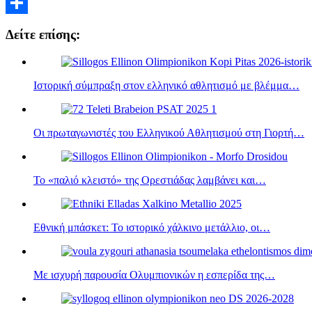
Μοιραστείτε
Δείτε επίσης:
Ιστορική σύμπραξη στον ελληνικό αθλητισμό με βλέμμα…
Οι πρωταγωνιστές του Ελληνικού Αθλητισμού στη Γιορτή…
Το «παλιό κλειστό» της Ορεστιάδας λαμβάνει και…
Εθνική μπάσκετ: Το ιστορικό χάλκινο μετάλλιο, οι…
Με ισχυρή παρουσία Ολυμπιονικών η εσπερίδα της…