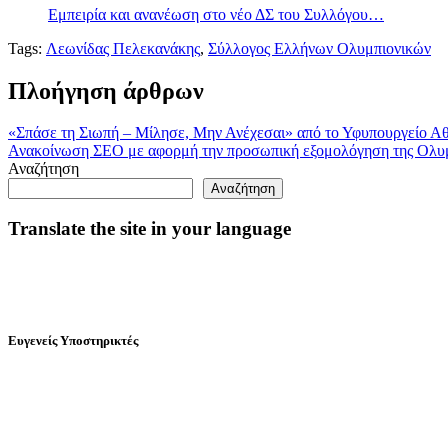
Εμπειρία και ανανέωση στο νέο ΔΣ του Συλλόγου…
Tags:
Λεωνίδας Πελεκανάκης
,
Σύλλογος Ελλήνων Ολυμπιονικών
Πλοήγηση άρθρων
«Σπάσε τη Σιωπή – Μίλησε, Μην Ανέχεσαι» από το Υφυπουργείο Αθλ
Ανακοίνωση ΣΕΟ με αφορμή την προσωπική εξομολόγηση της Ολυμπι
Αναζήτηση
Αναζήτηση
Translate the site in your language
Ευγενείς Υποστηρικτές