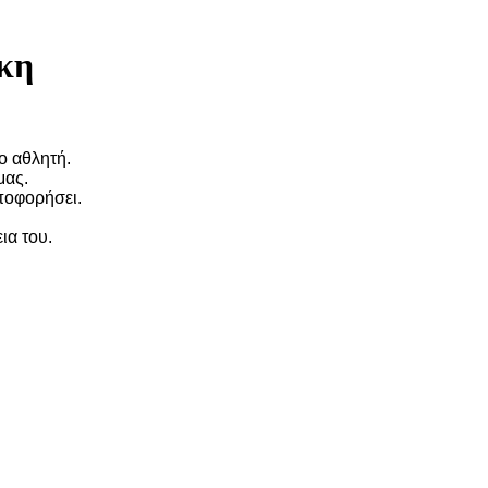
κη
ο αθλητή.
μας.
ποφορήσει.
ια του.