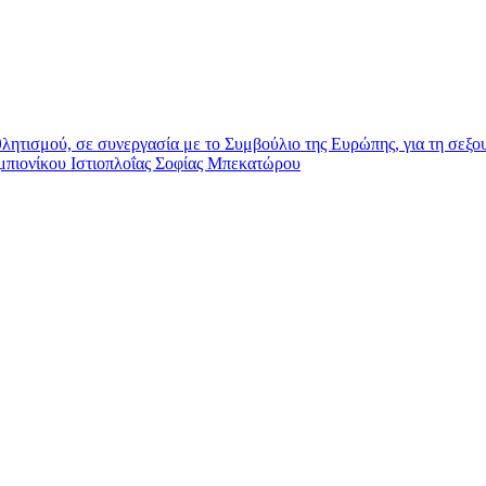
ητισμού, σε συνεργασία με το Συμβούλιο της Ευρώπης, για τη σεξου
ονίκου Ιστιοπλοΐας Σοφίας Μπεκατώρου