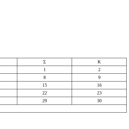
Σ
Κ
1
2
8
9
15
16
22
23
29
30