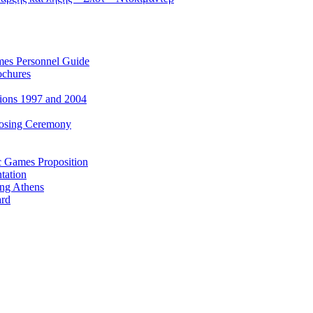
es Personnel Guide
ochures
ions 1997 and 2004
losing Ceremony
c Games Proposition
tation
ing Athens
ard