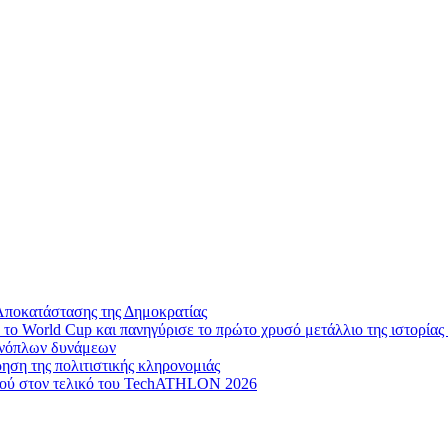
Αποκατάστασης της Δημοκρατίας
το World Cup και πανηγύρισε το πρώτο χρυσό μετάλλιο της ιστορίας 
 ενόπλων δυνάμεων
ηση της πολιτιστικής κληρονομιάς
μού στον τελικό του TechATHLON 2026