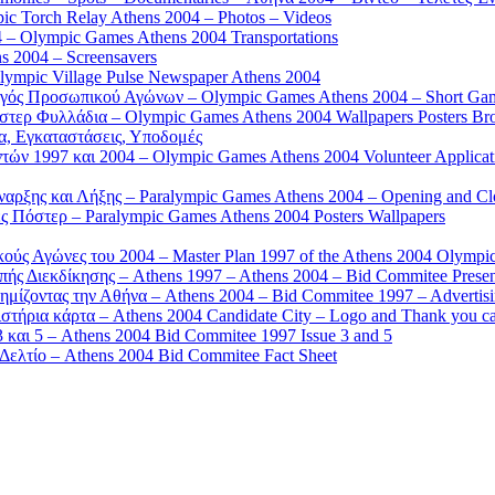
 Torch Relay Athens 2004 – Photos – Videos
 – Olympic Games Athens 2004 Transportations
s 2004 – Screensavers
mpic Village Pulse Newspaper Athens 2004
γός Προσωπικού Αγώνων – Olympic Games Athens 2004 – Short Gam
τερ Φυλλάδια – Olympic Games Athens 2004 Wallpapers Posters Br
α, Εγκαταστάσεις, Υποδομές
ών 1997 και 2004 – Olympic Games Athens 2004 Volunteer Applicat
αρξης και Λήξης – Paralympic Games Athens 2004 – Opening and C
 Πόστερ – Paralympic Games Athens 2004 Posters Wallpapers
κούς Αγώνες του 2004 – Master Plan 1997 of the Athens 2004 Olympi
ς Διεκδίκησης – Athens 1997 – Athens 2004 – Bid Commitee Presen
ημίζοντας την Αθήνα – Athens 2004 – Bid Commitee 1997 – Advertis
τήρια κάρτα – Athens 2004 Candidate City – Logo and Thank you c
 και 5 – Athens 2004 Bid Commitee 1997 Issue 3 and 5
ελτίο – Athens 2004 Bid Commitee Fact Sheet