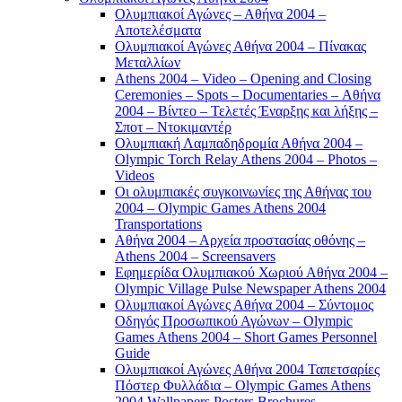
Ολυμπιακοί Αγώνες – Αθήνα 2004 –
Αποτελέσματα
Ολυμπιακοί Αγώνες Αθήνα 2004 – Πίνακας
Μεταλλίων
Athens 2004 – Video – Opening and Closing
Ceremonies – Spots – Documentaries – Αθήνα
2004 – Βίντεο – Τελετές Έναρξης και λήξης –
Σποτ – Ντοκιμαντέρ
Ολυμπιακή Λαμπαδηδρομία Αθήνα 2004 –
Olympic Torch Relay Athens 2004 – Photos –
Videos
Οι ολυμπιακές συγκοινωνίες της Αθήνας του
2004 – Olympic Games Athens 2004
Transportations
Αθήνα 2004 – Αρχεία προστασίας οθόνης –
Athens 2004 – Screensavers
Εφημερίδα Ολυμπιακού Χωριού Αθήνα 2004 –
Olympic Village Pulse Newspaper Athens 2004
Ολυμπιακοί Αγώνες Αθήνα 2004 – Σύντομος
Οδηγός Προσωπικού Αγώνων – Olympic
Games Athens 2004 – Short Games Personnel
Guide
Ολυμπιακοί Αγώνες Αθήνα 2004 Ταπετσαρίες
Πόστερ Φυλλάδια – Olympic Games Athens
2004 Wallpapers Posters Brochures