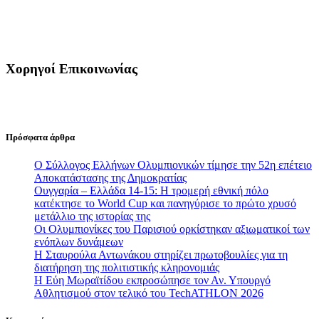
Χορηγοί Επικοινωνίας
Πρόσφατα άρθρα
Ο Σύλλογος Ελλήνων Ολυμπιονικών τίμησε την 52η επέτειο
Αποκατάστασης της Δημοκρατίας
Ουγγαρία – Ελλάδα 14-15: Η τρομερή εθνική πόλο
κατέκτησε το World Cup και πανηγύρισε το πρώτο χρυσό
μετάλλιο της ιστορίας της
Οι Ολυμπιονίκες του Παρισιού ορκίστηκαν αξιωματικοί των
ενόπλων δυνάμεων
Η Σταυρούλα Αντωνάκου στηρίζει πρωτοβουλίες για τη
διατήρηση της πολιτιστικής κληρονομιάς
Η Εύη Μωραϊτίδου εκπροσώπησε τον Αν. Υπουργό
Αθλητισμού στον τελικό του TechATHLON 2026