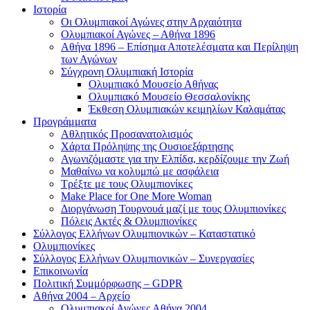
Ιστορία
Οι Ολυμπιακοί Αγώνες στην Αρχαιότητα
Ολυμπιακοί Αγώνες – Αθήνα 1896
Αθήνα 1896 – Επίσημα Αποτελέσματα και Περίληψη
των Αγώνων
Σύγχρονη Ολυμπιακή Ιστορία
Ολυμπιακό Μουσείο Αθήνας
Ολυμπιακό Μουσείο Θεσσαλονίκης
Έκθεση Ολυμπιακών κειμηλίων Καλαμάτας
Προγράμματα
Αθλητικός Προσανατολισμός
Χάρτα Πρόληψης της Ουσιοεξάρτησης
Αγωνιζόμαστε για την Ελπίδα, κερδίζουμε την Ζωή
Μαθαίνω να κολυμπώ με ασφάλεια
Τρέξτε με τους Ολυμπιονίκες
Make Place for One More Woman
Διοργάνωση Τουρνουά μαζί με τους Ολυμπιονίκες
Πόλεις Ακτές & Ολυμπιονίκες
Σύλλογος Ελλήνων Ολυμπιονικών – Καταστατικό
Ολυμπιονίκες
Σύλλογος Ελλήνων Ολυμπιονικών – Συνεργασίες
Επικοινωνία
Πολιτική Συμμόρφωσης – GDPR
Αθήνα 2004 – Αρχείο
Ολυμπιακοί Αγώνες Αθήνα 2004