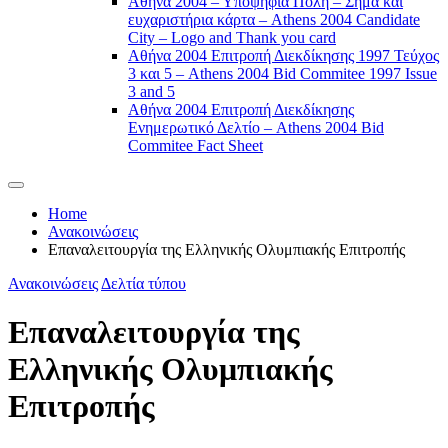
Αθήνα 2004 – Υποψήφια Πόλη – Σήμα και
ευχαριστήρια κάρτα – Athens 2004 Candidate
City – Logo and Thank you card
Αθήνα 2004 Επιτροπή Διεκδίκησης 1997 Τεύχος
3 και 5 – Athens 2004 Bid Commitee 1997 Issue
3 and 5
Αθήνα 2004 Επιτροπή Διεκδίκησης
Ενημερωτικό Δελτίο – Athens 2004 Bid
Commitee Fact Sheet
Home
Ανακοινώσεις
Επαναλειτουργία της Ελληνικής Ολυμπιακής Επιτροπής
Ανακοινώσεις
Δελτία τύπου
Επαναλειτουργία της
Ελληνικής Ολυμπιακής
Επιτροπής