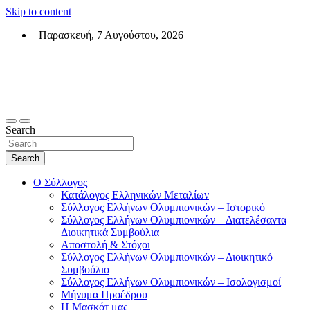
Skip to content
Παρασκευή, 7 Αυγούστου, 2026
Σύλλογος Ελλήνων Ολυμπιονικών (ΣΕΟ)
Επίσημη σελίδα του θεσμικού φορεά των Ελλήνων Ολυμπιονικών
Search
Search
Ο Σύλλογος
Κατάλογος Ελληνικών Μεταλίων
Σύλλογος Ελλήνων Ολυμπιονικών – Ιστορικό
Σύλλογος Ελλήνων Ολυμπιονικών – Διατελέσαντα
Διοικητικά Συμβούλια
Αποστολή & Στόχοι
Σύλλογος Ελλήνων Ολυμπιονικών – Διοικητικό
Συμβούλιο
Σύλλογος Ελλήνων Ολυμπιονικών – Ισολογισμοί
Μήνυμα Προέδρου
Η Μασκότ μας