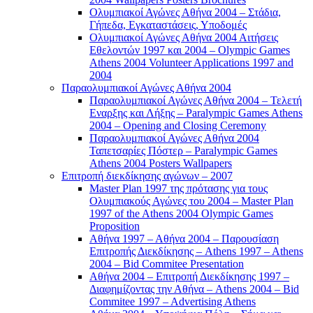
Ολυμπιακοί Αγώνες Αθήνα 2004 – Στάδια,
Γήπεδα, Εγκαταστάσεις, Υποδομές
Ολυμπιακοί Αγώνες Αθήνα 2004 Αιτήσεις
Εθελοντών 1997 και 2004 – Olympic Games
Athens 2004 Volunteer Applications 1997 and
2004
Παραολυμπιακοί Αγώνες Αθήνα 2004
Παραολυμπιακοί Αγώνες Αθήνα 2004 – Τελετή
Εναρξης και Λήξης – Paralympic Games Athens
2004 – Opening and Closing Ceremony
Παραολυμπιακοί Αγώνες Αθήνα 2004
Ταπετσαρίες Πόστερ – Paralympic Games
Athens 2004 Posters Wallpapers
Επιτροπή διεκδίκησης αγώνων – 2007
Master Plan 1997 της πρότασης για τους
Ολυμπιακούς Αγώνες του 2004 – Master Plan
1997 of the Athens 2004 Olympic Games
Proposition
Αθήνα 1997 – Αθήνα 2004 – Παρουσίαση
Επιτροπής Διεκδίκησης – Athens 1997 – Athens
2004 – Bid Commitee Presentation
Αθήνα 2004 – Επιτροπή Διεκδίκησης 1997 –
Διαφημίζοντας την Αθήνα – Athens 2004 – Bid
Commitee 1997 – Advertising Athens