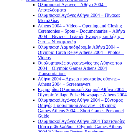
Ολυμπιακοί Αγώνες – Αθήνα 2004 –
Αποτελέσματα
Ολυμπιακοί Αγώνες Αθήνα 2004 – Πίνακας
Μεταλλίων
Athens 2004 – Video – Opening and Closing
Ceremonies – Spots – Documentaries – Αθήνα
2004 – Βίντεο – Τελετές Έναρξης και λήξης –
Σποτ – Ντοκιμαντέρ
Ολυμπιακή Λαμπαδηδρομία Αθήνα 2004 –
Olympic Torch Relay Athens 2004 – Photos –
Videos
Οι ολυμπιακές συγκοινωνίες της Αθήνας του
2004 – Olympic Games Athens 2004
Transportations
Αθήνα 2004 – Αρχεία προστασίας οθόνης –
Athens 2004 – Screensavers
Εφημερίδα Ολυμπιακού Χωριού Αθήνα 2004 –
Olympic Village Pulse Newspaper Athens 2004
Ολυμπιακοί Αγώνες Αθήνα 2004 – Σύντομος
Οδηγός Προσωπικού Αγώνων – Olympic
Games Athens 2004 – Short Games Personnel
Guide
Ολυμπιακοί Αγώνες Αθήνα 2004 Ταπετσαρίες
Πόστερ Φυλλάδια – Olympic Games Athens
2004 Wallpapers Posters Brochures