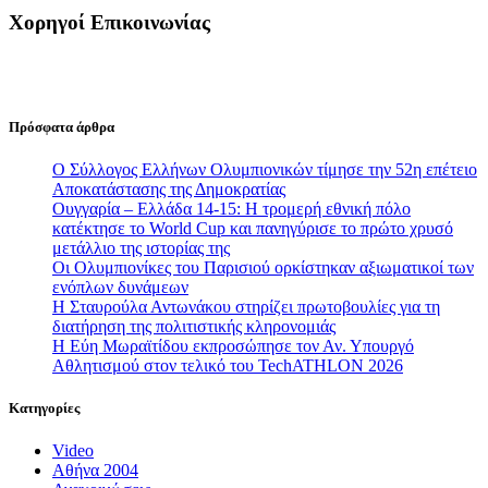
Χορηγοί Επικοινωνίας
Πρόσφατα άρθρα
Ο Σύλλογος Ελλήνων Ολυμπιονικών τίμησε την 52η επέτειο
Αποκατάστασης της Δημοκρατίας
Ουγγαρία – Ελλάδα 14-15: Η τρομερή εθνική πόλο
κατέκτησε το World Cup και πανηγύρισε το πρώτο χρυσό
μετάλλιο της ιστορίας της
Οι Ολυμπιονίκες του Παρισιού ορκίστηκαν αξιωματικοί των
ενόπλων δυνάμεων
Η Σταυρούλα Αντωνάκου στηρίζει πρωτοβουλίες για τη
διατήρηση της πολιτιστικής κληρονομιάς
Η Εύη Μωραϊτίδου εκπροσώπησε τον Αν. Υπουργό
Αθλητισμού στον τελικό του TechATHLON 2026
Κατηγορίες
Video
Αθήνα 2004