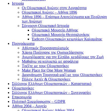
Ιστορία
Οι Ολυμπιακοί Αγώνες στην Αρχαιότητα
Ολυμπιακοί Αγώνες – Αθήνα 1896
Αθήνα 1896 – Επίσημα Αποτελέσματα και Περίληψη
των Αγώνων
Σύγχρονη Ολυμπιακή Ιστορία
Ολυμπιακό Μουσείο Αθήνας
Ολυμπιακό Μουσείο Θεσσαλονίκης
Έκθεση Ολυμπιακών κειμηλίων Καλαμάτας
Προγράμματα
Αθλητικός Προσανατολισμός
Χάρτα Πρόληψης της Ουσιοεξάρτησης
Αγωνιζόμαστε για την Ελπίδα, κερδίζουμε την Ζωή
Μαθαίνω να κολυμπώ με ασφάλεια
Τρέξτε με τους Ολυμπιονίκες
Make Place for One More Woman
Διοργάνωση Τουρνουά μαζί με τους Ολυμπιονίκες
Πόλεις Ακτές & Ολυμπιονίκες
Σύλλογος Ελλήνων Ολυμπιονικών – Καταστατικό
Ολυμπιονίκες
Σύλλογος Ελλήνων Ολυμπιονικών – Συνεργασίες
Επικοινωνία
Πολιτική Συμμόρφωσης – GDPR
Αθήνα 2004 – Αρχείο
Ολυμπιακοί Αγώνες Αθήνα 2004