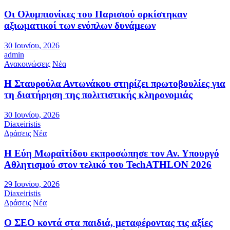
Οι Ολυμπιονίκες του Παρισιού ορκίστηκαν
αξιωματικοί των ενόπλων δυνάμεων
30 Ιουνίου, 2026
admin
Ανακοινώσεις
Νέα
Η Σταυρούλα Αντωνάκου στηρίζει πρωτοβουλίες για
τη διατήρηση της πολιτιστικής κληρονομιάς
30 Ιουνίου, 2026
Diaxeiristis
Δράσεις
Νέα
Η Εύη Μωραϊτίδου εκπροσώπησε τον Αν. Υπουργό
Αθλητισμού στον τελικό του TechATHLON 2026
29 Ιουνίου, 2026
Diaxeiristis
Δράσεις
Νέα
Ο ΣEO κοντά στα παιδιά, μεταφέροντας τις αξίες