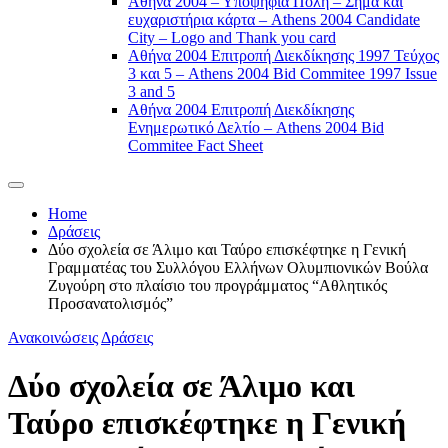
Αθήνα 2004 – Υποψήφια Πόλη – Σήμα και
ευχαριστήρια κάρτα – Athens 2004 Candidate
City – Logo and Thank you card
Αθήνα 2004 Επιτροπή Διεκδίκησης 1997 Τεύχος
3 και 5 – Athens 2004 Bid Commitee 1997 Issue
3 and 5
Αθήνα 2004 Επιτροπή Διεκδίκησης
Ενημερωτικό Δελτίο – Athens 2004 Bid
Commitee Fact Sheet
Home
Δράσεις
Δύο σχολεία σε Άλιμο και Ταύρο επισκέφτηκε η Γενική
Γραμματέας του Συλλόγου Ελλήνων Ολυμπιονικών Βούλα
Ζυγούρη στο πλαίσιο του προγράμματος “Αθλητικός
Προσανατολισμός”
Ανακοινώσεις
Δράσεις
Δύο σχολεία σε Άλιμο και
Ταύρο επισκέφτηκε η Γενική