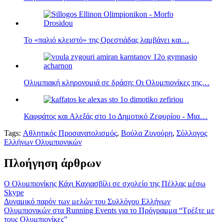
Το «παλιό κλειστό» της Ορεστιάδας λαμβάνει και…
Ολυμπιακή κληρονομιά σε δράση: Οι Ολυμπιονίκες της…
Καφφάτος και Αλεξάς στο 1ο Δημοτικό Ζεφυρίου - Μια…
Tags:
Αθλητικός Προσανατολισμός
,
Βούλα Ζυγούρη
,
Σύλλογος
Ελλήνων Ολυμπιονικών
Πλοήγηση άρθρων
Ο Ολυμπιονίκης Κάχι Καχιασβίλι σε σχολείο της Πέλλας μέσω
Skype
Δυναμικό παρόν των μελών του Συλλόγου Ελλήνων
Ολυμπιονικών στα Running Events για το Πρόγραμμα “Τρέξτε με
τους Ολυμπιονίκες”