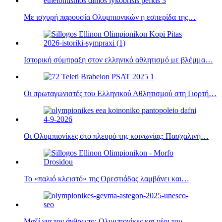
Με ισχυρή παρουσία Ολυμπιονικών η εσπερίδα της…
Ιστορική σύμπραξη στον ελληνικό αθλητισμό με βλέμμα…
Οι πρωταγωνιστές του Ελληνικού Αθλητισμού στη Γιορτή…
Οι Ολυμπιονίκες στο πλευρό της κοινωνίας: Πασχαλινή…
Το «παλιό κλειστό» της Ορεστιάδας λαμβάνει και…
Μαζί για τον άνθρωπο: Ολυμπιονίκες και νέοι του…