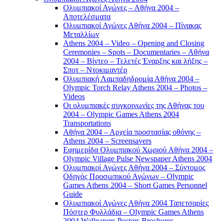
Ολυμπιακοί Αγώνες – Αθήνα 2004 –
Αποτελέσματα
Ολυμπιακοί Αγώνες Αθήνα 2004 – Πίνακας
Μεταλλίων
Athens 2004 – Video – Opening and Closing
Ceremonies – Spots – Documentaries – Αθήνα
2004 – Βίντεο – Τελετές Έναρξης και λήξης –
Σποτ – Ντοκιμαντέρ
Ολυμπιακή Λαμπαδηδρομία Αθήνα 2004 –
Olympic Torch Relay Athens 2004 – Photos –
Videos
Οι ολυμπιακές συγκοινωνίες της Αθήνας του
2004 – Olympic Games Athens 2004
Transportations
Αθήνα 2004 – Αρχεία προστασίας οθόνης –
Athens 2004 – Screensavers
Εφημερίδα Ολυμπιακού Χωριού Αθήνα 2004 –
Olympic Village Pulse Newspaper Athens 2004
Ολυμπιακοί Αγώνες Αθήνα 2004 – Σύντομος
Οδηγός Προσωπικού Αγώνων – Olympic
Games Athens 2004 – Short Games Personnel
Guide
Ολυμπιακοί Αγώνες Αθήνα 2004 Ταπετσαρίες
Πόστερ Φυλλάδια – Olympic Games Athens
2004 Wallpapers Posters Brochures