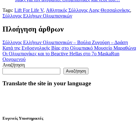
Tags:
Lift For Life V
,
Αθλητικός Σύλλογος Αρης Θεσσαλονίκης
,
Σύλλογος Ελλήνων Ολυμπιονικών
Πλοήγηση άρθρων
Σύλλογος Ελλήνων Ολυμπιονικών – Βούλα Ζυγούρη – Δράση
Κατά της Ενδοσχολικής Βίας στο Ολυμπιακό Μουσείο Μαραθώνα
Οι Ολυμπιονίκες και το Beactive Hellas στο 7ο MaskaRun
Ορχομενού
Αναζήτηση
Αναζήτηση
Translate the site in your language
Ευγενείς Υποστηρικτές