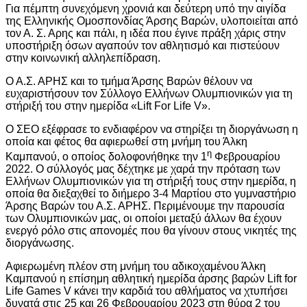
Για πέμπτη συνεχόμενη χρονιά και δεύτερη υπό την αιγίδα
της Ελληνικής Ομοσπονδίας Άρσης Βαρών, υλοποιείται από
τον Α. Σ. Αρης και πάλι, η ιδέα που έγινε πράξη χάρις στην
υποστήριξη όσων αγαπούν τον αθλητισμό και πιστεύουν
στην κοινωνική αλληλεπίδραση.
Ο Α.Σ. ΑΡΗΣ και το τμήμα Άρσης Βαρών θέλουν να
ευχαριστήσουν τον Σύλλογο Ελλήνων Ολυμπιονικών για τη
στήριξή του στην ημερίδα «Lift For Life V».
Ο ΣΕΟ εξέφρασε το ενδιαφέρον να στηρίξει τη διοργάνωση η
οποία και φέτος θα αφιερωθεί στη μνήμη του Άλκη
η
Καμπανού, ο οποίος δολοφονήθηκε την 1
Φεβρουαρίου
2022. Ο σύλλογός μας δέχτηκε με χαρά την πρόταση των
Ελλήνων Ολυμπιονικών για τη στήριξή τους στην ημερίδα, η
οποία θα διεξαχθεί το διήμερο 3-4 Μαρτίου στο γυμναστήριο
Άρσης Βαρών του Α.Σ. ΑΡΗΣ. Περιμένουμε την παρουσία
των Ολυμπιονικών μας, οι οποίοι μεταξύ άλλων θα έχουν
ενεργό ρόλο στις απονομές που θα γίνουν στους νικητές της
διοργάνωσης.
Αφιερωμένη πλέον στη μνήμη του αδικοχαμένου Άλκη
Καμπανού η επίσημη αθλητική ημερίδα άρσης βαρών Lift for
Life Games V κάνει την καρδιά του αθλήματος να χτυπήσει
δυνατά στις 25 και 26 Φεβρουαρίου 2023 στη θύρα 2 του