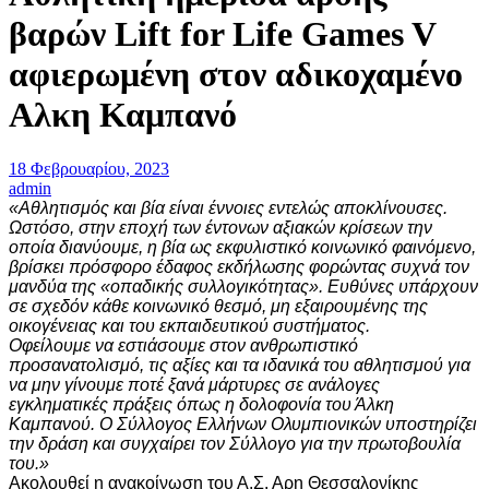
βαρών Lift for Life Games V
αφιερωμένη στον αδικοχαμένο
Αλκη Καμπανό
18 Φεβρουαρίου, 2023
admin
«Αθλητισμός και βία είναι έννοιες εντελώς αποκλίνουσες.
Ωστόσο, στην εποχή των έντονων αξιακών κρίσεων την
οποία διανύουμε, η βία ως εκφυλιστικό κοινωνικό φαινόμενο,
βρίσκει πρόσφορο έδαφος εκδήλωσης φορώντας συχνά τον
μανδύα της «οπαδικής συλλογικότητας». Ευθύνες υπάρχουν
σε σχεδόν κάθε κοινωνικό θεσμό, μη εξαιρουμένης της
οικογένειας και του εκπαιδευτικού συστήματος.
Οφείλουμε να εστιάσουμε στον ανθρωπιστικό
προσανατολισμό, τις αξίες και τα ιδανικά του αθλητισμού για
να μην γίνουμε ποτέ ξανά μάρτυρες σε ανάλογες
εγκληματικές πράξεις όπως η δολοφονία του Άλκη
Καμπανού. Ο Σύλλογος Ελλήνων Ολυμπιονικών υποστηρίζει
την δράση και συγχαίρει τον Σύλλογο για την πρωτοβουλία
του.»
Ακολουθεί η ανακοίνωση του Α.Σ. Αρη Θεσσαλονίκης