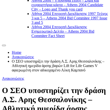
Αθήνα 2004 – Υποψήφια Πόλη – Σήμα και
ευχαριστήρια κάρτα – Athens 2004 Candidate
City – Logo and Thank you card
Αθήνα 2004 Επιτροπή Διεκδίκησης 1997 Τεύχος
3 και 5 – Athens 2004 Bid Commitee 1997 Issue
3 and 5
Αθήνα 2004 Επιτροπή Διεκδίκησης
Ενημερωτικό Δελτίο – Athens 2004 Bid
Commitee Fact Sheet
Home
Ανακοινώσεις
Ο ΣΕΟ υποστηρίζει την δράση Α.Σ. Αρης Θεσσαλονίκης –
Αθλητική ημερίδα άρσης βαρών Lift for Life Games V
αφιερωμένη στον αδικοχαμένο Αλκη Καμπανό
Ανακοινώσεις
Ο ΣΕΟ υποστηρίζει την δράση
Α.Σ. Αρης Θεσσαλονίκης –
Αθλητική ημερίδα άρσης