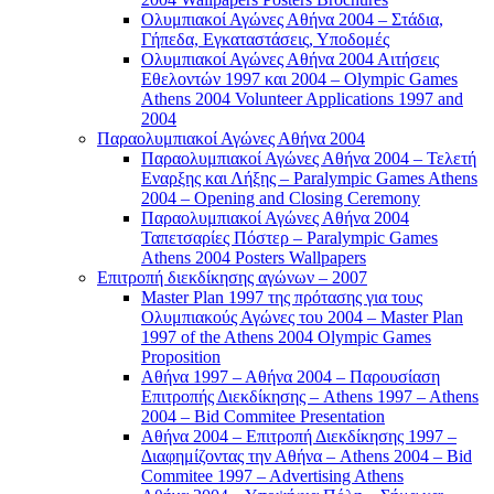
Ολυμπιακοί Αγώνες Αθήνα 2004 – Στάδια,
Γήπεδα, Εγκαταστάσεις, Υποδομές
Ολυμπιακοί Αγώνες Αθήνα 2004 Αιτήσεις
Εθελοντών 1997 και 2004 – Olympic Games
Athens 2004 Volunteer Applications 1997 and
2004
Παραολυμπιακοί Αγώνες Αθήνα 2004
Παραολυμπιακοί Αγώνες Αθήνα 2004 – Τελετή
Εναρξης και Λήξης – Paralympic Games Athens
2004 – Opening and Closing Ceremony
Παραολυμπιακοί Αγώνες Αθήνα 2004
Ταπετσαρίες Πόστερ – Paralympic Games
Athens 2004 Posters Wallpapers
Επιτροπή διεκδίκησης αγώνων – 2007
Master Plan 1997 της πρότασης για τους
Ολυμπιακούς Αγώνες του 2004 – Master Plan
1997 of the Athens 2004 Olympic Games
Proposition
Αθήνα 1997 – Αθήνα 2004 – Παρουσίαση
Επιτροπής Διεκδίκησης – Athens 1997 – Athens
2004 – Bid Commitee Presentation
Αθήνα 2004 – Επιτροπή Διεκδίκησης 1997 –
Διαφημίζοντας την Αθήνα – Athens 2004 – Bid
Commitee 1997 – Advertising Athens