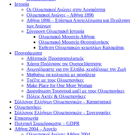
Ιστορία
Οι Ολυμπιακοί Αγώνες στην Αρχαιότητα
Ολυμπιακοί Αγώνες – Αθήνα 1896
Αθήνα 1896 – Επίσημα Αποτελέσματα και Περίληψη
των Αγώνων
Σύγχρονη Ολυμπιακή Ιστορία
Ολυμπιακό Μουσείο Αθήνας
Ολυμπιακό Μουσείο Θεσσαλονίκης
Έκθεση Ολυμπιακών κειμηλίων Καλαμάτας
Προγράμματα
Αθλητικός Προσανατολισμός
Χάρτα Πρόληψης της Ουσιοεξάρτησης
Αγωνιζόμαστε για την Ελπίδα, κερδίζουμε την Ζωή
Μαθαίνω να κολυμπώ με ασφάλεια
Τρέξτε με τους Ολυμπιονίκες
Make Place for One More Woman
Διοργάνωση Τουρνουά μαζί με τους Ολυμπιονίκες
Πόλεις Ακτές & Ολυμπιονίκες
Σύλλογος Ελλήνων Ολυμπιονικών – Καταστατικό
Ολυμπιονίκες
Σύλλογος Ελλήνων Ολυμπιονικών – Συνεργασίες
Επικοινωνία
Πολιτική Συμμόρφωσης – GDPR
Αθήνα 2004 – Αρχείο
Ολυμπιακοί Αγώνες Αθήνα 2004