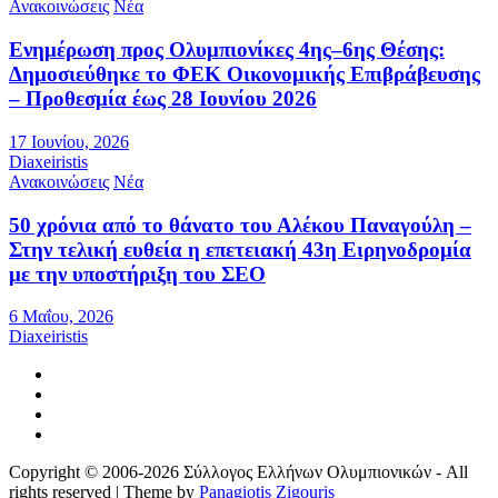
Ανακοινώσεις
Νέα
Ενημέρωση προς Ολυμπιονίκες 4ης–6ης Θέσης:
Δημοσιεύθηκε το ΦΕΚ Οικονομικής Επιβράβευσης
– Προθεσμία έως 28 Ιουνίου 2026
17 Ιουνίου, 2026
Diaxeiristis
Ανακοινώσεις
Νέα
50 χρόνια από το θάνατο του Αλέκου Παναγούλη –
Στην τελική ευθεία η επετειακή 43η Ειρηνοδρομία
με την υποστήριξη του ΣΕΟ
6 Μαΐου, 2026
Diaxeiristis
Copyright © 2006-2026 Σύλλογος Ελλήνων Ολυμπιονικών - All
rights reserved | Theme by
Panagiotis Zigouris