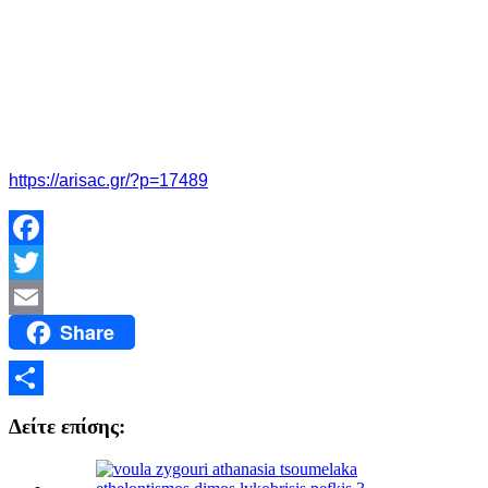
https://arisac.gr/?p=17489
Facebook
Twitter
Share
Email
Μοιραστείτε
Δείτε επίσης: