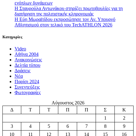
ενόπλων δυνάμεων
Η Σταυρούλα Αντωνάκου στηρίζει πρωτοβουλίες για τη
διατήρηση της πολιτιστικής κληρονομιάς
Η Εύη Μωραϊτίδου εκπροσώπησε τον Αν. Υπουργό
Αθλητισμού στον τελικό του TechATHLON 2026
Κατηγορίες
Video
Αθήνα 2004
Ανακοινώσεις
Δελτία τύπου
Δράσεις
Νέα
Παρίσι 2024
Συνεντεύξεις
Φωτογραφίες
Αύγουστος 2026
Δ
Τ
Τ
Π
Π
Σ
Κ
1
2
3
4
5
6
7
8
9
10
11
12
13
14
15
16