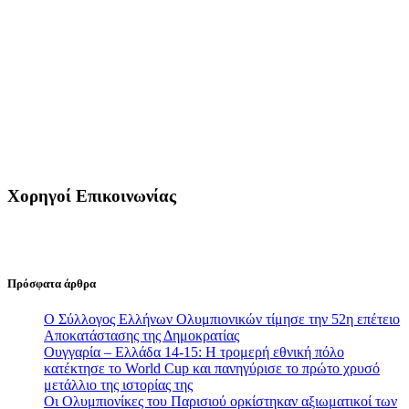
Χορηγοί Επικοινωνίας
Πρόσφατα άρθρα
Ο Σύλλογος Ελλήνων Ολυμπιονικών τίμησε την 52η επέτειο
Αποκατάστασης της Δημοκρατίας
Ουγγαρία – Ελλάδα 14-15: Η τρομερή εθνική πόλο
κατέκτησε το World Cup και πανηγύρισε το πρώτο χρυσό
μετάλλιο της ιστορίας της
Οι Ολυμπιονίκες του Παρισιού ορκίστηκαν αξιωματικοί των