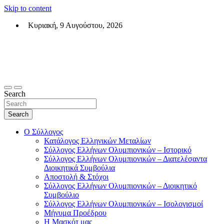
Skip to content
Κυριακή, 9 Αυγούστου, 2026
Σύλλογος Ελλήνων Ολυμπιονικών (ΣΕΟ)
Επίσημη σελίδα του θεσμικού φορεά των Ελλήνων Ολυμπιονικών
Search
Search
Ο Σύλλογος
Κατάλογος Ελληνικών Μεταλίων
Σύλλογος Ελλήνων Ολυμπιονικών – Ιστορικό
Σύλλογος Ελλήνων Ολυμπιονικών – Διατελέσαντα
Διοικητικά Συμβούλια
Αποστολή & Στόχοι
Σύλλογος Ελλήνων Ολυμπιονικών – Διοικητικό
Συμβούλιο
Σύλλογος Ελλήνων Ολυμπιονικών – Ισολογισμοί
Μήνυμα Προέδρου
Η Μασκότ μας