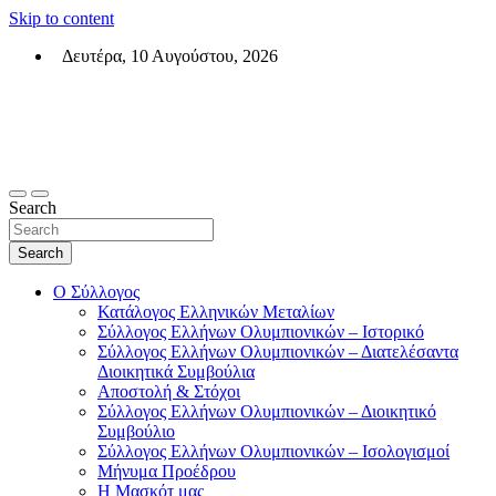
Skip to content
Δευτέρα, 10 Αυγούστου, 2026
Σύλλογος Ελλήνων Ολυμπιονικών (ΣΕΟ)
Επίσημη σελίδα του θεσμικού φορεά των Ελλήνων Ολυμπιονικών
Search
Search
Ο Σύλλογος
Κατάλογος Ελληνικών Μεταλίων
Σύλλογος Ελλήνων Ολυμπιονικών – Ιστορικό
Σύλλογος Ελλήνων Ολυμπιονικών – Διατελέσαντα
Διοικητικά Συμβούλια
Αποστολή & Στόχοι
Σύλλογος Ελλήνων Ολυμπιονικών – Διοικητικό
Συμβούλιο
Σύλλογος Ελλήνων Ολυμπιονικών – Ισολογισμοί
Μήνυμα Προέδρου
Η Μασκότ μας