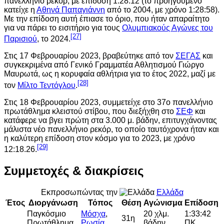
πανελλήνιο ρεκόρ, με επίδοση 1:28:12 (το προηγούμενο
κατείχε η
Αθηνά Παπαγιάννη
από το 2004, με χρόνο 1:28:58).
Με την επίδοση αυτή έπιασε το όριο, που ήταν απαραίτητο
για να πάρει το εισιτήριο για τους
Ολυμπιακούς Αγώνες του
[27]
Παρισιού
, το 2024.
Στις 17 Φεβρουαρίου 2023, βραβεύτηκε από τον
ΣΕΓΑΣ
και
συγκεκριμένα από Γενικό Γραμματέα Αθλητισμού Γιώργο
Μαυρωτά, ως η κορυφαία αθλήτρια για το έτος 2022, μαζί με
[28]
τον
Μίλτο Τεντόγλου
.
Στις 18 Φεβρουαρίου 2023, συμμετείχε στο 37ο πανελλήνιο
πρωτάθλημα κλειστού στίβου, που διεξήχθη στο
ΣΕΦ
και
κατάφερε να βγει πρώτη στα 3.000 μ. βάδην, επιτυγχάνοντας
μάλιστα νέο πανελλήνιο ρεκόρ, το οποίο ταυτόχρονα ήταν και
η καλύτερη επίδοση στον κόσμο για το 2023, με χρόνο
[29]
12:18.26.
Συμμετοχές & διακρίσεις
Εκπροσωπώντας την
Ελλάδα
Έτος
Διοργάνωση
Τόπος
Θέση
Αγώνισμα
Επίδοση
Παγκόσμιο
Μόσχα
,
20 χλμ.
1:33:42
31η
Πρωτάθλημα
Ρωσία
βάδην
ΠΚ