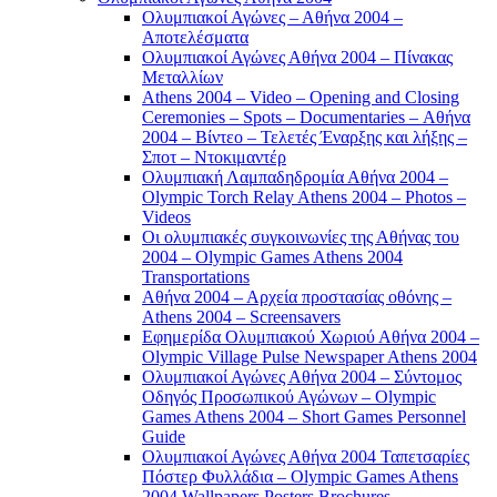
Ολυμπιακοί Αγώνες – Αθήνα 2004 –
Αποτελέσματα
Ολυμπιακοί Αγώνες Αθήνα 2004 – Πίνακας
Μεταλλίων
Athens 2004 – Video – Opening and Closing
Ceremonies – Spots – Documentaries – Αθήνα
2004 – Βίντεο – Τελετές Έναρξης και λήξης –
Σποτ – Ντοκιμαντέρ
Ολυμπιακή Λαμπαδηδρομία Αθήνα 2004 –
Olympic Torch Relay Athens 2004 – Photos –
Videos
Οι ολυμπιακές συγκοινωνίες της Αθήνας του
2004 – Olympic Games Athens 2004
Transportations
Αθήνα 2004 – Αρχεία προστασίας οθόνης –
Athens 2004 – Screensavers
Εφημερίδα Ολυμπιακού Χωριού Αθήνα 2004 –
Olympic Village Pulse Newspaper Athens 2004
Ολυμπιακοί Αγώνες Αθήνα 2004 – Σύντομος
Οδηγός Προσωπικού Αγώνων – Olympic
Games Athens 2004 – Short Games Personnel
Guide
Ολυμπιακοί Αγώνες Αθήνα 2004 Ταπετσαρίες
Πόστερ Φυλλάδια – Olympic Games Athens
2004 Wallpapers Posters Brochures