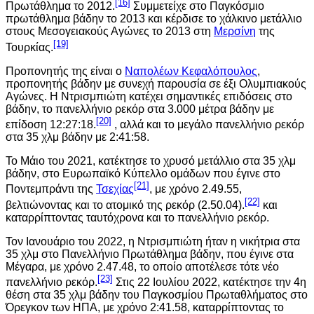
[16]
Πρωτάθλημα το 2012.
Συμμετείχε στο Παγκόσμιο
πρωτάθλημα βάδην το 2013 και κέρδισε το χάλκινο μετάλλιο
στους Μεσογειακούς Αγώνες το 2013 στη
Μερσίνη
της
[19]
Τουρκίας.
Προπονητής της είναι ο
Ναπολέων Κεφαλόπουλος
,
προπονητής βάδην με συνεχή παρουσία σε έξι Ολυμπιακούς
Αγώνες. Η Ντρισμπιώτη κατέχει σημαντικές επιδόσεις στο
βάδην, το πανελλήνιο ρεκόρ στα 3.000 μέτρα βάδην με
[20]
επίδοση 12:27:18.
, αλλά και το μεγάλο πανελλήνιο ρεκόρ
στα 35 χλμ βάδην με 2:41:58.
Το Μάιο του 2021, κατέκτησε το χρυσό μετάλλιο στα 35 χλμ
βάδην, στο Ευρωπαϊκό Κύπελλο ομάδων που έγινε στο
[21]
Ποντεμπράντι της
Τσεχίας
, με χρόνο 2.49.55,
[22]
βελτιώνοντας και το ατομικό της ρεκόρ (2.50.04).
και
καταρρίπτοντας ταυτόχρονα και το πανελλήνιο ρεκόρ.
Τον Ιανουάριο του 2022, η Ντρισμπιώτη ήταν η νικήτρια στα
35 χλμ στο Πανελλήνιο Πρωτάθλημα βάδην, που έγινε στα
Μέγαρα, με χρόνο 2.47.48, το οποίο αποτέλεσε τότε νέο
[23]
πανελλήνιο ρεκόρ.
Στις 22 Ιουλίου 2022, κατέκτησε την 4η
θέση στα 35 χλμ βάδην του Παγκοσμίου Πρωταθλήματος στο
Όρεγκον των ΗΠΑ, με χρόνο 2:41.58, καταρρίπτοντας το