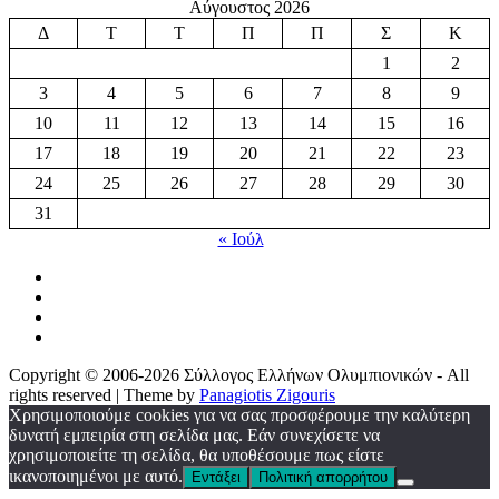
Αύγουστος 2026
Δ
Τ
Τ
Π
Π
Σ
Κ
1
2
3
4
5
6
7
8
9
10
11
12
13
14
15
16
17
18
19
20
21
22
23
24
25
26
27
28
29
30
31
« Ιούλ
Copyright © 2006-2026 Σύλλογος Ελλήνων Ολυμπιονικών - All
rights reserved | Theme by
Panagiotis Zigouris
Χρησιμοποιούμε cookies για να σας προσφέρουμε την καλύτερη
δυνατή εμπειρία στη σελίδα μας. Εάν συνεχίσετε να
χρησιμοποιείτε τη σελίδα, θα υποθέσουμε πως είστε
ικανοποιημένοι με αυτό.
Εντάξει
Πολιτική απορρήτου