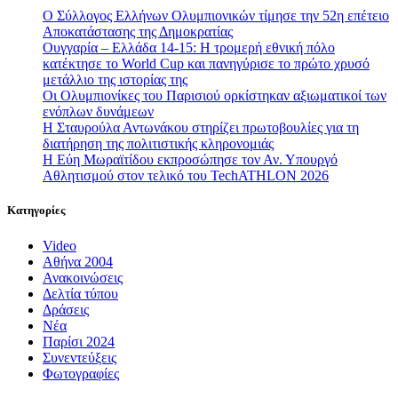
Ο Σύλλογος Ελλήνων Ολυμπιονικών τίμησε την 52η επέτειο
Αποκατάστασης της Δημοκρατίας
Ουγγαρία – Ελλάδα 14-15: Η τρομερή εθνική πόλο
κατέκτησε το World Cup και πανηγύρισε το πρώτο χρυσό
μετάλλιο της ιστορίας της
Οι Ολυμπιονίκες του Παρισιού ορκίστηκαν αξιωματικοί των
ενόπλων δυνάμεων
Η Σταυρούλα Αντωνάκου στηρίζει πρωτοβουλίες για τη
διατήρηση της πολιτιστικής κληρονομιάς
Η Εύη Μωραϊτίδου εκπροσώπησε τον Αν. Υπουργό
Αθλητισμού στον τελικό του TechATHLON 2026
Κατηγορίες
Video
Αθήνα 2004
Ανακοινώσεις
Δελτία τύπου
Δράσεις
Νέα
Παρίσι 2024
Συνεντεύξεις
Φωτογραφίες