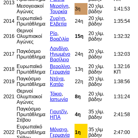
2013
Μεσογειακοί
Μερσίνη
,
20 χλμ.
3η
1:41:53
Αγώνες
Τουρκία
βάδην
Ευρωπαϊκό
Ζυρίχη
,
20 χλμ.
2014
24η
1:35:54
Πρωτάθλημα
Ελβετία
βάδην
Θερινοί
Ρίο
,
20 χλμ.
2016
Ολυμπιακοί
15η
1:32:32
Βραζιλία
βάδην
Αγώνες
Λονδίνο
,
Παγκόσμιο
20 χλμ.
2017
Ηνωμένο
24η
1:32:03
Πρωτάθλημα
βάδην
Βασίλειο
Ευρωπαϊκό
Βερολίνο
,
20 χλμ.
1.32:16
2018
13η
Πρωτάθλημα
Γερμανία
βάδην
ΚΠ
Παγκόσμιο
Ντόχα
,
20 χλμ.
2019
22η
1:38:56
Πρωτάθλημα
Κατάρ
βάδην
Θερινοί
Τόκιο
,
20 χλμ.
2021
Ολυμπιακοί
8η
1:31:24
Ιαπωνία
βάδην
Αγώνες
Παγκόσμιο
Γιουτζίν
,
35 χλμ.
Πρωτάθλημα
4η
2:41:58
ΗΠΑ
βάδην
Στίβου
Ευρωπαϊκό
Μόναχο
,
35 χλμ
2022
Πρωτάθλημα
1η
2:47:00
Γερμανία
βάδην
Στίβου