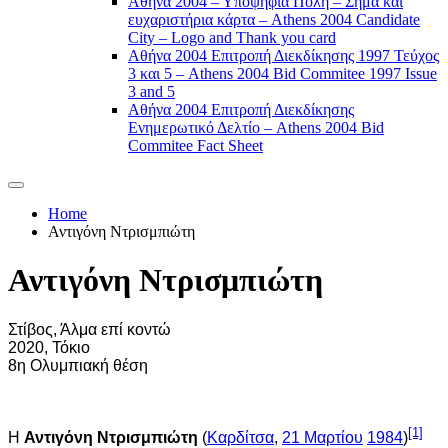
Αθήνα 2004 – Υποψήφια Πόλη – Σήμα και
ευχαριστήρια κάρτα – Athens 2004 Candidate
City – Logo and Thank you card
Αθήνα 2004 Επιτροπή Διεκδίκησης 1997 Τεύχος
3 και 5 – Athens 2004 Bid Commitee 1997 Issue
3 and 5
Αθήνα 2004 Επιτροπή Διεκδίκησης
Ενημερωτικό Δελτίο – Athens 2004 Bid
Commitee Fact Sheet
Home
Αντιγόνη Ντρισμπιώτη
Αντιγόνη Ντρισμπιώτη
Στίβος, Άλμα επί κοντώ
2020, Τόκιο
8η Ολυμπιακή θέση
[1]
H
Αντιγόνη Ντρισμπιώτη
(
Καρδίτσα
,
21 Μαρτίου
1984
)