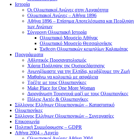
Ιστορία
Οι Ολυμπιακοί Αγώνες στην Αρχαιότητα
Ολυμπιακοί Αγώνες – Αθήνα 1896
Αθήνα 1896 – Επίσημα Αποτελέσματα και Περίληψη
των Αγώνων
Σύγχρονη Ολυμπιακή Ιστορία
Ολυμπιακό Μουσείο Αθήνας
Ολυμπιακό Μουσείο Θεσσαλονίκης
Έκθεση Ολυμπιακών κειμηλίων Καλαμάτας
Προγράμματα
Αθλητικός Προσανατολισμός
Χάρτα Πρόληψης της Ουσιοεξάρτησης
Αγωνιζόμαστε για την Ελπίδα, κερδίζουμε την Ζωή
Μαθαίνω να κολυμπώ με ασφάλεια
Τρέξτε με τους Ολυμπιονίκες
Make Place for One More Woman
Διοργάνωση Τουρνουά μαζί με τους Ολυμπιονίκες
Πόλεις Ακτές & Ολυμπιονίκες
Σύλλογος Ελλήνων Ολυμπιονικών – Καταστατικό
Ολυμπιονίκες
Σύλλογος Ελλήνων Ολυμπιονικών – Συνεργασίες
Επικοινωνία
Πολιτική Συμμόρφωσης – GDPR
Αθήνα 2004 – Αρχείο
Ολυμπιακοί Αγώνες Αθήνα 2004