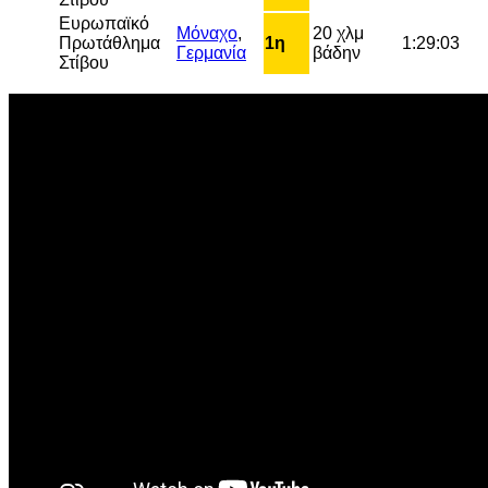
Ευρωπαϊκό
Μόναχο
,
20 χλμ
Πρωτάθλημα
1η
1:29:03
Γερμανία
βάδην
Στίβου