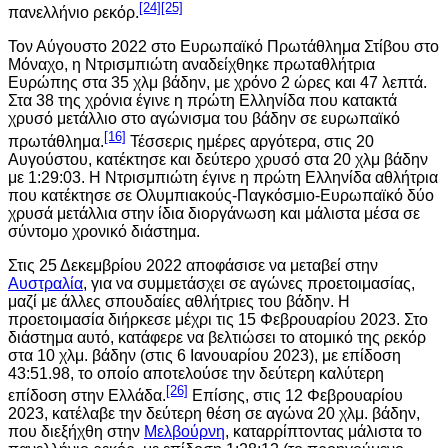
[24]
[25]
πανελλήνιο ρεκόρ.
Τον Αύγουστο 2022 στο Ευρωπαϊκό Πρωτάθλημα Στίβου στο
Μόναχο, η Ντρισμπιώτη αναδείχθηκε πρωταθλήτρια
Ευρώπης στα 35 χλμ βάδην, με χρόνο 2 ώρες και 47 λεπτά.
Στα 38 της χρόνια έγινε η πρώτη Ελληνίδα που κατακτά
χρυσό μετάλλιο στο αγώνισμα του βάδην σε ευρωπαϊκό
[16]
πρωτάθλημα.
Τέσσερις ημέρες αργότερα, στις 20
Αυγούστου, κατέκτησε και δεύτερο χρυσό στα 20 χλμ βάδην
με 1:29:03. Η Ντρισμπιώτη έγινε η πρώτη Ελληνίδα αθλήτρια
που κατέκτησε σε Ολυμπιακούς-Παγκόσμιο-Ευρωπαϊκό δύο
χρυσά μετάλλια στην ίδια διοργάνωση και μάλιστα μέσα σε
σύντομο χρονικό διάστημα.
Στις 25 Δεκεμβρίου 2022 αποφάσισε να μεταβεί στην
Αυστραλία
, για να συμμετάσχει σε αγώνες προετοιμασίας,
μαζί με άλλες σπουδαίες αθλήτριες του βάδην. Η
προετοιμασία διήρκεσε μέχρι τις 15 Φεβρουαρίου 2023. Στο
διάστημα αυτό, κατάφερε να βελτιώσει το ατομικό της ρεκόρ
στα 10 χλμ. βάδην (στις 6 Ιανουαρίου 2023), με επίδοση
43:51.98, το οποίο αποτελούσε την δεύτερη καλύτερη
[26]
επίδοση στην Ελλάδα.
Επίσης, στις 12 Φεβρουαρίου
2023, κατέλαβε την δεύτερη θέση σε αγώνα 20 χλμ. βάδην,
που διεξήχθη στην
Μελβούρνη
, καταρρίπτοντας μάλιστα το