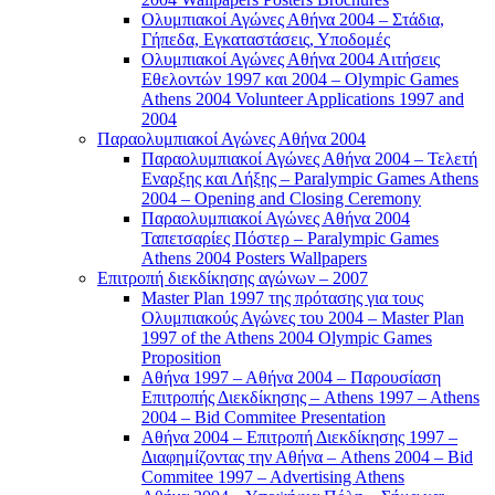
Ολυμπιακοί Αγώνες Αθήνα 2004 – Στάδια,
Γήπεδα, Εγκαταστάσεις, Υποδομές
Ολυμπιακοί Αγώνες Αθήνα 2004 Αιτήσεις
Εθελοντών 1997 και 2004 – Olympic Games
Athens 2004 Volunteer Applications 1997 and
2004
Παραολυμπιακοί Αγώνες Αθήνα 2004
Παραολυμπιακοί Αγώνες Αθήνα 2004 – Τελετή
Εναρξης και Λήξης – Paralympic Games Athens
2004 – Opening and Closing Ceremony
Παραολυμπιακοί Αγώνες Αθήνα 2004
Ταπετσαρίες Πόστερ – Paralympic Games
Athens 2004 Posters Wallpapers
Επιτροπή διεκδίκησης αγώνων – 2007
Master Plan 1997 της πρότασης για τους
Ολυμπιακούς Αγώνες του 2004 – Master Plan
1997 of the Athens 2004 Olympic Games
Proposition
Αθήνα 1997 – Αθήνα 2004 – Παρουσίαση
Επιτροπής Διεκδίκησης – Athens 1997 – Athens
2004 – Bid Commitee Presentation
Αθήνα 2004 – Επιτροπή Διεκδίκησης 1997 –
Διαφημίζοντας την Αθήνα – Athens 2004 – Bid
Commitee 1997 – Advertising Athens