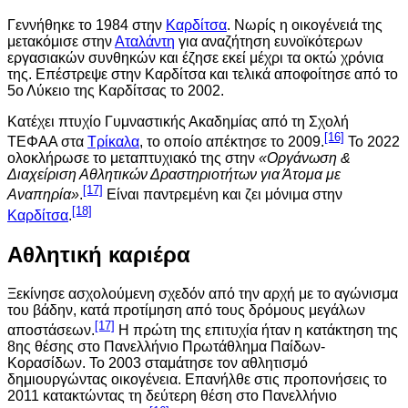
Γεννήθηκε το 1984 στην
Καρδίτσα
. Νωρίς η οικογένειά της
μετακόμισε στην
Αταλάντη
για αναζήτηση ευνοϊκότερων
εργασιακών συνθηκών και έζησε εκεί μέχρι τα οκτώ χρόνια
της. Επέστρεψε στην Καρδίτσα και τελικά αποφοίτησε από το
5ο Λύκειο της Καρδίτσας το 2002.
Κατέχει πτυχίο Γυμναστικής Ακαδημίας από τη Σχολή
[16]
ΤΕΦΑΑ στα
Τρίκαλα
, το οποίο απέκτησε το 2009.
Το 2022
ολοκλήρωσε το μεταπτυχιακό της στην
«Οργάνωση &
Διαχείριση Αθλητικών Δραστηριοτήτων για Άτομα με
[17]
Αναπηρία»
.
Είναι παντρεμένη και ζει μόνιμα στην
[18]
Καρδίτσα
.
Αθλητική καριέρα
Ξεκίνησε ασχολούμενη σχεδόν από την αρχή με το αγώνισμα
του βάδην, κατά προτίμηση από τους δρόμους μεγάλων
[17]
αποστάσεων.
Η πρώτη της επιτυχία ήταν η κατάκτηση της
8ης θέσης στο Πανελλήνιο Πρωτάθλημα Παίδων-
Κορασίδων. Το 2003 σταμάτησε τον αθλητισμό
δημιουργώντας οικογένεια. Επανήλθε στις προπονήσεις το
2011 κατακτώντας τη δεύτερη θέση στο Πανελλήνιο