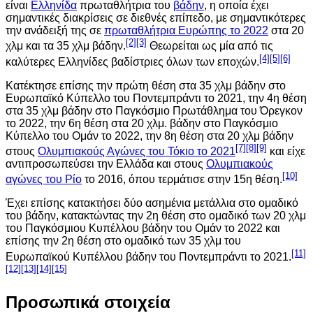
είναι
Ελληνίδα
πρωταθλήτρια του
βάδην
, η οποία έχει
σημαντικές διακρίσεις σε διεθνές επίπεδο, με σημαντικότερες
την ανάδειξή της σε
πρωταθλήτρια Ευρώπης το 2022
στα 20
[2]
[3]
χλμ και τα 35 χλμ βάδην.
Θεωρείται ως μία από τις
[4]
[5]
[6]
καλύτερες Ελληνίδες βαδίστριες όλων των εποχών.
Κατέκτησε επίσης την πρώτη θέση στα 35 χλμ βάδην στο
Ευρωπαϊκό Κύπελλο του Ποντεμπράντι το 2021, την 4η θέση
στα 35 χλμ βάδην στο Παγκόσμιο Πρωτάθλημα του Όρεγκον
το 2022, την 6η θέση στα 20 χλμ. βάδην στο Παγκόσμιο
Κύπελλο του Ομάν το 2022, την 8η θέση στα 20 χλμ βάδην
[7]
[8]
[9]
στους
Ολυμπιακούς Αγώνες του Τόκιο το 2021
και είχε
αντιπροσωπεύσει την Ελλάδα και στους
Ολυμπιακούς
[10]
αγώνες του Ρίο
το 2016, όπου τερμάτισε στην 15η θέση.
Έχει επίσης κατακτήσει δύο ασημένια μετάλλια στο ομαδικό
του βάδην, κατακτώντας την 2η θέση στο ομαδικό των 20 χλμ
του Παγκόσμιου Κυπέλλου βάδην του Ομάν το 2022 και
επίσης την 2η θέση στο ομαδικό των 35 χλμ του
[11]
Ευρωπαϊκού Κυπέλλου βάδην του Ποντεμπράντι το 2021.
[12]
[13]
[14]
[15]
Προσωπικά στοιχεία