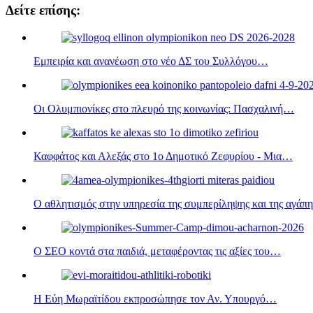
Μοιραστείτε
Δείτε επίσης:
Εμπειρία και ανανέωση στο νέο ΔΣ του Συλλόγου…
Οι Ολυμπιονίκες στο πλευρό της κοινωνίας: Πασχαλινή…
Καφφάτος και Αλεξάς στο 1ο Δημοτικό Ζεφυρίου - Μια…
Ο αθλητισμός στην υπηρεσία της συμπερίληψης και της αγάπη
Ο ΣEO κοντά στα παιδιά, μεταφέροντας τις αξίες του…
Η Εύη Μωραϊτίδου εκπροσώπησε τον Αν. Υπουργό…