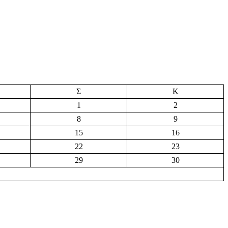
Σ
Κ
1
2
8
9
15
16
22
23
29
30