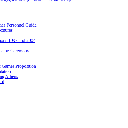
es Personnel Guide
ochures
ions 1997 and 2004
losing Ceremony
c Games Proposition
tation
ing Athens
ard