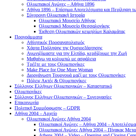
Ολυμπιακοί Αγώνες – Αθήνα 1896
Αθήνα 1896 – Επίσημα Αποτελέσματα και Περίληψη 
Σύγχρονη Ολυμπιακή Ιστορία
Ολυμπιακό Μουσείο Αθήνας
Ολυμπιακό Μουσείο Θεσσαλονίκης
Έκθεση Ολυμπιακών κειμηλίων Καλαμάτας
Προγράμματα
Αθλητικός Προσανατολισμός
Χάρτα Πρόληψης της Ουσιοεξάρτησης
Αγωνιζόμαστε για την Ελπίδα, κερδίζουμε την Ζωή
Μαθαίνω να κολυμπώ με ασφάλεια
Τρέξτε με τους Ολυμπιονίκες
Make Place for One More Woman
Διοργάνωση Τουρνουά μαζί με τους Ολυμπιονίκες
Πόλεις Ακτές & Ολυμπιονίκες
Σύλλογος Ελλήνων Ολυμπιονικών – Καταστατικό
Ολυμπιονίκες
Σύλλογος Ελλήνων Ολυμπιονικών – Συνεργασίες
Επικοινωνία
Πολιτική Συμμόρφωσης – GDPR
Αθήνα 2004 – Αρχείο
Ολυμπιακοί Αγώνες Αθήνα 2004
Ολυμπιακοί Αγώνες – Αθήνα 2004 – Αποτελέσμα
Ολυμπιακοί Αγώνες Αθήνα 2004 – Πίνακας Μετα
Athens 2004 – Video – Opening and Closing Cere