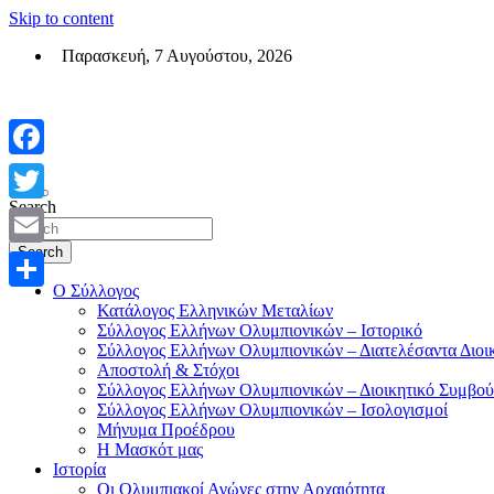
Skip to content
Παρασκευή, 7 Αυγούστου, 2026
Σύλλογος Ελλήνων Ολυμπιονικών (ΣΕΟ)
Επίσημη σελίδα του θεσμικού φορεά των Ελλήνων Ολυμπιονικών
Facebook
Search
Twitter
Search
Email
Ο Σύλλογος
Μοιραστείτε
Κατάλογος Ελληνικών Μεταλίων
Σύλλογος Ελλήνων Ολυμπιονικών – Ιστορικό
Σύλλογος Ελλήνων Ολυμπιονικών – Διατελέσαντα Διοι
Αποστολή & Στόχοι
Σύλλογος Ελλήνων Ολυμπιονικών – Διοικητικό Συμβού
Σύλλογος Ελλήνων Ολυμπιονικών – Ισολογισμοί
Μήνυμα Προέδρου
Η Μασκότ μας
Ιστορία
Οι Ολυμπιακοί Αγώνες στην Αρχαιότητα