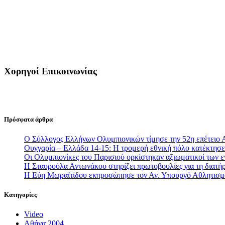
Χορηγοί Επικοινωνίας
Πρόσφατα άρθρα
Ο Σύλλογος Ελλήνων Ολυμπιονικών τίμησε την 52η επέτειο 
Ουγγαρία – Ελλάδα 14-15: Η τρομερή εθνική πόλο κατέκτησε 
Οι Ολυμπιονίκες του Παρισιού ορκίστηκαν αξιωματικοί των
Η Σταυρούλα Αντωνάκου στηρίζει πρωτοβουλίες για τη διατήρ
Η Εύη Μωραϊτίδου εκπροσώπησε τον Αν. Υπουργό Αθλητισ
Κατηγορίες
Video
Αθήνα 2004