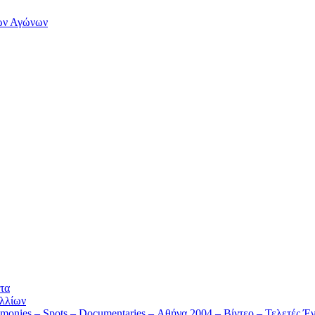
των Αγώνων
τα
λλίων
monies – Spots – Documentaries – Αθήνα 2004 – Βίντεο – Τελετές Έν