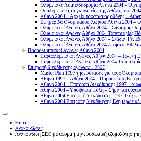
Ολυμπιακή Λαμπαδηδρομία Αθήνα 2004 – Olympic
Οι ολυμπιακές συγκοινωνίες της Αθήνας του 2004
Αθήνα 2004 – Αρχεία προστασίας οθόνης – Athen
Εφημερίδα Ολυμπιακού Χωριού Αθήνα 2004 – Oly
Ολυμπιακοί Αγώνες Αθήνα 2004 – Σύντομος Οδη
Ολυμπιακοί Αγώνες Αθήνα 2004 Ταπετσαρίες Πόσ
Ολυμπιακοί Αγώνες Αθήνα 2004 – Στάδια, Γήπεδ
Ολυμπιακοί Αγώνες Αθήνα 2004 Αιτήσεις Εθελοντ
Παραολυμπιακοί Αγώνες Αθήνα 2004
Παραολυμπιακοί Αγώνες Αθήνα 2004 – Τελετή Εν
Παραολυμπιακοί Αγώνες Αθήνα 2004 Ταπετσαρίες
Επιτροπή διεκδίκησης αγώνων – 2007
Master Plan 1997 της πρότασης για τους Ολυμπια
Αθήνα 1997 – Αθήνα 2004 – Παρουσίαση Επιτροπή
Αθήνα 2004 – Επιτροπή Διεκδίκησης 1997 – Διαφ
Αθήνα 2004 – Υποψήφια Πόλη – Σήμα και ευχαρισ
Αθήνα 2004 Επιτροπή Διεκδίκησης 1997 Τεύχος 3
Αθήνα 2004 Επιτροπή Διεκδίκησης Ενημερωτικό Δ
Home
Ανακοινώσεις
Ανακοίνωση ΣΕΟ με αφορμή την προσωπική εξομολόγηση της 