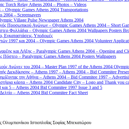
 Torch Relay Athens 2004 – Photos – Videos
 – Olympic Games Athens 2004 Transportations
s 2004 – Screensavers
mpic Village Pulse Newspaper Athens 2004
γός Προσωπικού Αγώνων – Olympic Games Athens 2004 – Short Gam
τερ Φυλλάδια – Olympic Games Athens 2004 Wallpapers Posters Br
α, Εγκαταστάσεις, Υποδομές
ών 1997 και 2004 – Olympic Games Athens 2004 Volunteer Applicat
αρξης και Λήξης – Paralympic Games Athens 2004 – Opening and C
 Πόστερ – Paralympic Games Athens 2004 Posters Wallpapers
κούς Αγώνες του 2004 – Master Plan 1997 of the Athens 2004 Olympi
ς Διεκδίκησης – Athens 1997 – Athens 2004 – Bid Commitee Presen
ημίζοντας την Αθήνα – Athens 2004 – Bid Commitee 1997 – Advertis
τήρια κάρτα – Athens 2004 Candidate City – Logo and Thank you c
 και 5 – Athens 2004 Bid Commitee 1997 Issue 3 and 5
ελτίο – Athens 2004 Bid Commitee Fact Sheet
Ολυμπιονίκου Ιστιοπλοΐας Σοφίας Μπεκατώρου