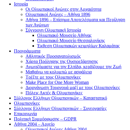
Ιστορία
Οι Ολυμπιακοί Αγώνες στην Αρχαιότητα
Ολυμπιακοί Αγώνες – Αθήνα 1896
Αθήνα 1896 – Επίσημα Αποτελέσματα και Περίληψη
των Αγώνων
Σύγχρονη Ολυμπιακή Ιστορία
Ολυμπιακό Μουσείο Αθήνας
Ολυμπιακό Μουσείο Θεσσαλονίκης
Έκθεση Ολυμπιακών κειμηλίων Καλαμάτας
Προγράμματα
Αθλητικός Προσανατολισμός
Χάρτα Πρόληψης της Ουσιοεξάρτησης
Αγωνιζόμαστε για την Ελπίδα, κερδίζουμε την Ζωή
Μαθαίνω να κολυμπώ με ασφάλεια
Τρέξτε με τους Ολυμπιονίκες
Make Place for One More Woman
Διοργάνωση Τουρνουά μαζί με τους Ολυμπιονίκες
Πόλεις Ακτές & Ολυμπιονίκες
Σύλλογος Ελλήνων Ολυμπιονικών – Καταστατικό
Ολυμπιονίκες
Σύλλογος Ελλήνων Ολυμπιονικών – Συνεργασίες
Επικοινωνία
Πολιτική Συμμόρφωσης – GDPR
Αθήνα 2004 – Αρχείο
Ολυμπιακοί Αγώνες Αθήνα 2004