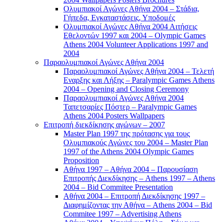
Ολυμπιακοί Αγώνες Αθήνα 2004 – Στάδια,
Γήπεδα, Εγκαταστάσεις, Υποδομές
Ολυμπιακοί Αγώνες Αθήνα 2004 Αιτήσεις
Εθελοντών 1997 και 2004 – Olympic Games
Athens 2004 Volunteer Applications 1997 and
2004
Παραολυμπιακοί Αγώνες Αθήνα 2004
Παραολυμπιακοί Αγώνες Αθήνα 2004 – Τελετή
Εναρξης και Λήξης – Paralympic Games Athens
2004 – Opening and Closing Ceremony
Παραολυμπιακοί Αγώνες Αθήνα 2004
Ταπετσαρίες Πόστερ – Paralympic Games
Athens 2004 Posters Wallpapers
Επιτροπή διεκδίκησης αγώνων – 2007
Master Plan 1997 της πρότασης για τους
Ολυμπιακούς Αγώνες του 2004 – Master Plan
1997 of the Athens 2004 Olympic Games
Proposition
Αθήνα 1997 – Αθήνα 2004 – Παρουσίαση
Επιτροπής Διεκδίκησης – Athens 1997 – Athens
2004 – Bid Commitee Presentation
Αθήνα 2004 – Επιτροπή Διεκδίκησης 1997 –
Διαφημίζοντας την Αθήνα – Athens 2004 – Bid
Commitee 1997 – Advertising Athens