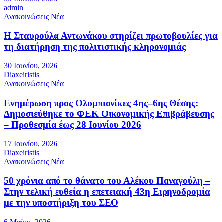
admin
Ανακοινώσεις
Νέα
Η Σταυρούλα Αντωνάκου στηρίζει πρωτοβουλίες για
τη διατήρηση της πολιτιστικής κληρονομιάς
30 Ιουνίου, 2026
Diaxeiristis
Ανακοινώσεις
Νέα
Ενημέρωση προς Ολυμπιονίκες 4ης–6ης Θέσης:
Δημοσιεύθηκε το ΦΕΚ Οικονομικής Επιβράβευσης
– Προθεσμία έως 28 Ιουνίου 2026
17 Ιουνίου, 2026
Diaxeiristis
Ανακοινώσεις
Νέα
50 χρόνια από το θάνατο του Αλέκου Παναγούλη –
Στην τελική ευθεία η επετειακή 43η Ειρηνοδρομία
με την υποστήριξη του ΣΕΟ
6 Μαΐου, 2026