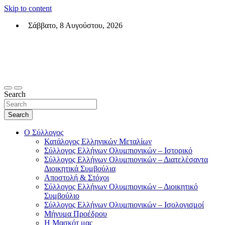
Skip to content
Σάββατο, 8 Αυγούστου, 2026
Σύλλογος Ελλήνων Ολυμπιονικών (ΣΕΟ)
Επίσημη σελίδα του θεσμικού φορεά των Ελλήνων Ολυμπιονικών
Search
Search
Ο Σύλλογος
Κατάλογος Ελληνικών Μεταλίων
Σύλλογος Ελλήνων Ολυμπιονικών – Ιστορικό
Σύλλογος Ελλήνων Ολυμπιονικών – Διατελέσαντα
Διοικητικά Συμβούλια
Αποστολή & Στόχοι
Σύλλογος Ελλήνων Ολυμπιονικών – Διοικητικό
Συμβούλιο
Σύλλογος Ελλήνων Ολυμπιονικών – Ισολογισμοί
Μήνυμα Προέδρου
Η Μασκότ μας