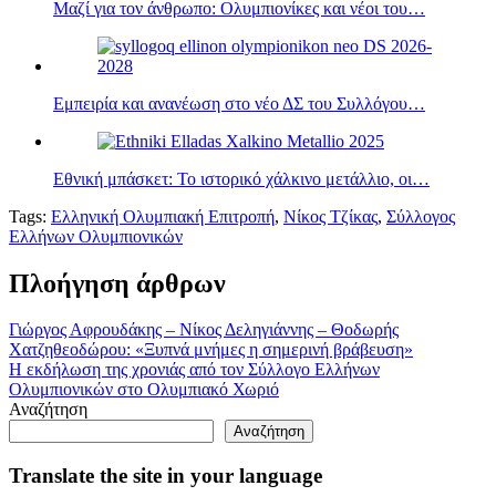
Μαζί για τον άνθρωπο: Ολυμπιονίκες και νέοι του…
Εμπειρία και ανανέωση στο νέο ΔΣ του Συλλόγου…
Εθνική μπάσκετ: Το ιστορικό χάλκινο μετάλλιο, οι…
Tags:
Ελληνική Ολυμπιακή Επιτροπή
,
Νίκος Τζίκας
,
Σύλλογος
Ελλήνων Ολυμπιονικών
Πλοήγηση άρθρων
Γιώργος Αφρουδάκης – Νίκος Δεληγιάννης – Θοδωρής
Χατζηθεοδώρου: «Ξυπνά μνήμες η σημερινή βράβευση»
Η εκδήλωση της χρονιάς από τον Σύλλογο Ελλήνων
Ολυμπιονικών στο Ολυμπιακό Χωριό
Αναζήτηση
Αναζήτηση
Translate the site in your language