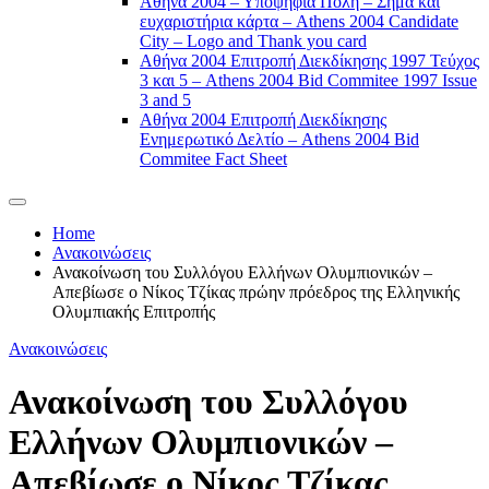
Αθήνα 2004 – Υποψήφια Πόλη – Σήμα και
ευχαριστήρια κάρτα – Athens 2004 Candidate
City – Logo and Thank you card
Αθήνα 2004 Επιτροπή Διεκδίκησης 1997 Τεύχος
3 και 5 – Athens 2004 Bid Commitee 1997 Issue
3 and 5
Αθήνα 2004 Επιτροπή Διεκδίκησης
Ενημερωτικό Δελτίο – Athens 2004 Bid
Commitee Fact Sheet
Home
Ανακοινώσεις
Ανακοίνωση του Συλλόγου Ελλήνων Ολυμπιονικών –
Απεβίωσε ο Νίκος Τζίκας πρώην πρόεδρος της Ελληνικής
Ολυμπιακής Επιτροπής
Ανακοινώσεις
Ανακοίνωση του Συλλόγου
Ελλήνων Ολυμπιονικών –
Απεβίωσε ο Νίκος Τζίκας