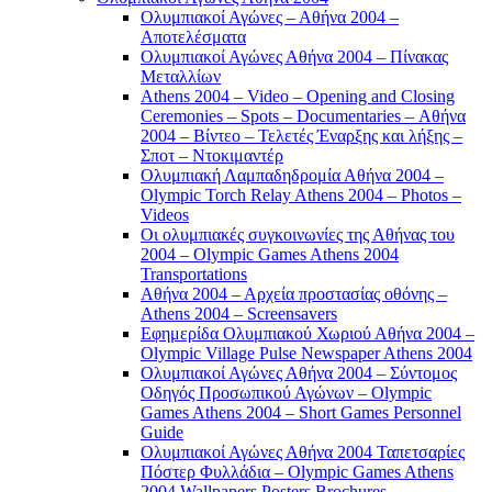
Ολυμπιακοί Αγώνες – Αθήνα 2004 –
Αποτελέσματα
Ολυμπιακοί Αγώνες Αθήνα 2004 – Πίνακας
Μεταλλίων
Athens 2004 – Video – Opening and Closing
Ceremonies – Spots – Documentaries – Αθήνα
2004 – Βίντεο – Τελετές Έναρξης και λήξης –
Σποτ – Ντοκιμαντέρ
Ολυμπιακή Λαμπαδηδρομία Αθήνα 2004 –
Olympic Torch Relay Athens 2004 – Photos –
Videos
Οι ολυμπιακές συγκοινωνίες της Αθήνας του
2004 – Olympic Games Athens 2004
Transportations
Αθήνα 2004 – Αρχεία προστασίας οθόνης –
Athens 2004 – Screensavers
Εφημερίδα Ολυμπιακού Χωριού Αθήνα 2004 –
Olympic Village Pulse Newspaper Athens 2004
Ολυμπιακοί Αγώνες Αθήνα 2004 – Σύντομος
Οδηγός Προσωπικού Αγώνων – Olympic
Games Athens 2004 – Short Games Personnel
Guide
Ολυμπιακοί Αγώνες Αθήνα 2004 Ταπετσαρίες
Πόστερ Φυλλάδια – Olympic Games Athens
2004 Wallpapers Posters Brochures