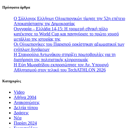
Πρόσφατα άρθρα
Ο Σύλλογος Ελλήνων Ολυμπιονικών τίμησε την 52η επέτειο
Αποκατάστασης της Δημοκρατίας
Ουγγαρία – Ελλάδα 14-15: Η τρομερή εθνική πόλο
κατέκτησε το World Cup και πανηγύρισε το πρώτο χρυσό
μετάλλιο της ιστορίας της
Οι Ολυμπιονίκες του Παρισιού ορκίστηκαν αξιωματικοί των
ενόπλων δυνάμεων
Η Σταυρούλα Αντωνάκου στηρίζει πρωτοβουλίες για τη
διατήρηση της πολιτιστικής κληρονομιάς
Η Εύη Μωραϊτίδου εκπροσώπησε τον Αν. Υπουργό
Αθλητισμού στον τελικό του TechATHLON 2026
Κατηγορίες
Video
Αθήνα 2004
Ανακοινώσεις
Δελτία τύπου
Δράσεις
Νέα
Παρίσι 2024